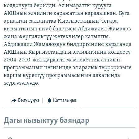
колдонууга берилди. Ал имаратты курууга
ОНЛАЙН ШЕРИНЕ
ЭЖЕ-СИҢДИЛЕР
АКШнын элчилиги каражаттан каралашкан. Буга
АЗАТТЫК+
арналган салтанатка Кыргызстандын Чегара
ЫҢГАЙСЫЗ СУРООЛОР
кызматынын штаб башчысы Абдижалил Жамалов
жана жергиликтүү жетекчилер катышты.
Абдижалил Жамаловдун билдиргенине караганда
ЭЕ/АРнун бардык сайттары
АКШнын Кыргызстандагы элчилигинин колдоосу
2004-2010-жылдардагы мамлекеттик атайын
программанын негизинде эл аралык терроризмге
каршы күрөшүү программасынын алкагында
жүргүзүлүүдө.
Бөлүшүңүз
Катталыңыз
Дагы кызыктуу баяндар