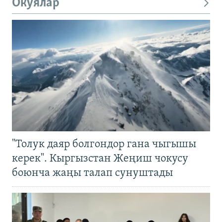
Окуялар
"Толук даяр болгондор гана чыгышы
керек". Кыргызстан Жеңиш чокусу
боюнча жаңы талап сунуштады