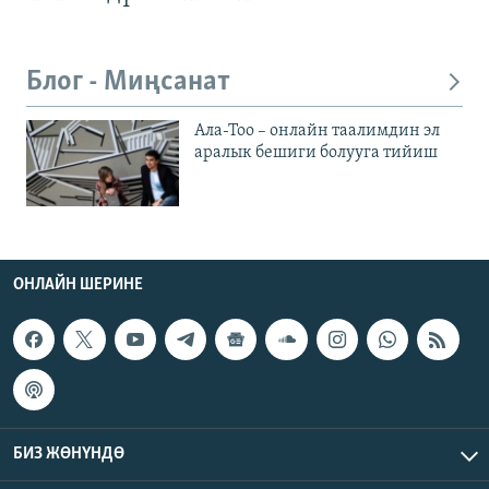
Блог - Миңсанат
Ала-Тоо – онлайн таалимдин эл
аралык бешиги болууга тийиш
ОНЛАЙН ШЕРИНЕ
БИЗ ЖӨНҮНДӨ