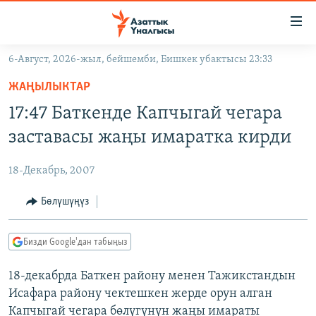
Линктер
Мазмунга
өтүңүз
6-Август, 2026-жыл, бейшемби, Бишкек убактысы 23:33
Навигацияга
ЖАҢЫЛЫКТАР
өтүңүз
ЖАҢЫЛЫКТАР
КЫРГЫЗСТАН
Издөөгө
17:47 Баткенде Капчыгай чегара
салыңыз
ДҮЙНӨ
КЫРГЫЗСТАН
заставасы жаңы имаратка кирди
УКРАИНА
САЯСАТ
ДҮЙНӨ
18-Декабрь, 2007
АТАЙЫН ИЛИКТӨӨ
ЭКОНОМИКА
БОРБОР АЗИЯ
ТВ ПРОГРАММАЛАР
Бөлүшүңүз
МАДАНИЯТ
ПОДКАСТ
БҮГҮН АЗАТТЫКТА
Бизди Google'дан табыңыз
ӨЗГӨЧӨ ПИКИР
ЭКСПЕРТТЕР ТАЛДАЙТ
18-декабрда Баткен району менен Тажикстандын
БИЗ ЖАНА ДҮЙНӨ
Русский
Исафара району чектешкен жерде орун алган
ДАНИСТЕ
Капчыгай чегара бөлүгүнүн жаңы имараты