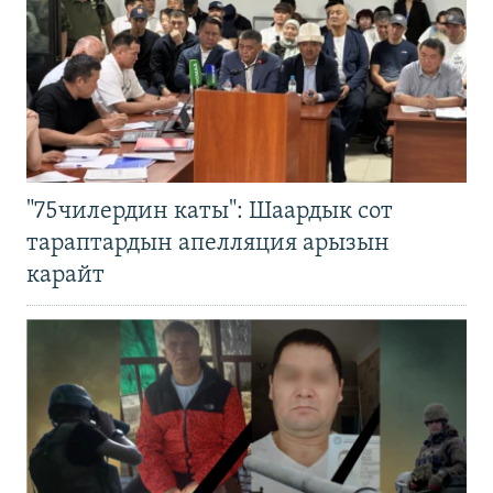
"75чилердин каты": Шаардык сот
тараптардын апелляция арызын
карайт