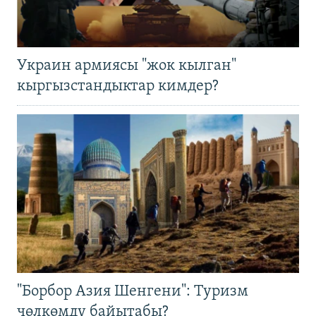
Украин армиясы "жок кылган"
кыргызстандыктар кимдер?
"Борбор Азия Шенгени": Туризм
чөлкөмдү байытабы?