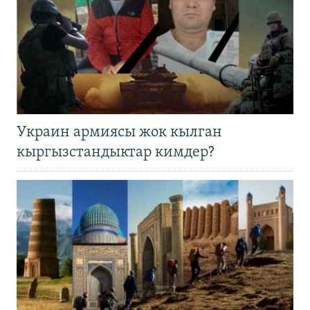
Украин армиясы жок кылган
кыргызстандыктар кимдер?