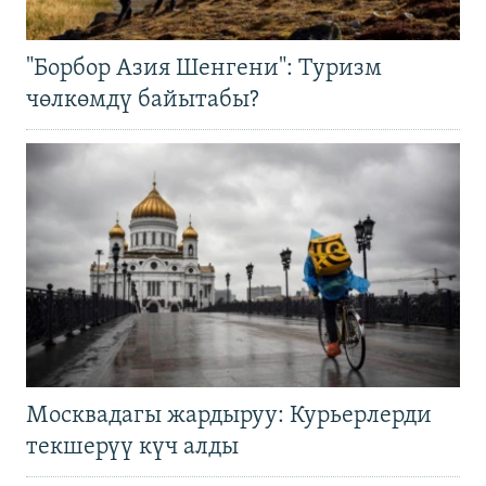
"Борбор Азия Шенгени": Туризм
чөлкөмдү байытабы?
Москвадагы жардыруу: Курьерлерди
текшерүү күч алды