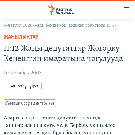
Линктер
Мазмунга
өтүңүз
6-Август, 2026-жыл, бейшемби, Бишкек убактысы 15:07
Навигацияга
ЖАҢЫЛЫКТАР
өтүңүз
ЖАҢЫЛЫКТАР
КЫРГЫЗСТАН
Издөөгө
11:12 Жаңы депутаттар Жогорку
салыңыз
ДҮЙНӨ
КЫРГЫЗСТАН
Кеңештин имаратына чогулууда
УКРАИНА
САЯСАТ
ДҮЙНӨ
20-Декабрь, 2007
АТАЙЫН ИЛИКТӨӨ
ЭКОНОМИКА
БОРБОР АЗИЯ
ТВ ПРОГРАММАЛАР
Бөлүшүңүз
МАДАНИЯТ
ПОДКАСТ
БҮГҮН АЗАТТЫКТА
Бизди Google'дан табыңыз
ӨЗГӨЧӨ ПИКИР
ЭКСПЕРТТЕР ТАЛДАЙТ
Аларга азыркы тапта депутаттык мандат
БИЗ ЖАНА ДҮЙНӨ
Русский
тапшырылышы күтүлүүдө. Борбордук шайлоо
ДАНИСТЕ
комиссиясы 16-декабрда болгон мөөнөтүнөн