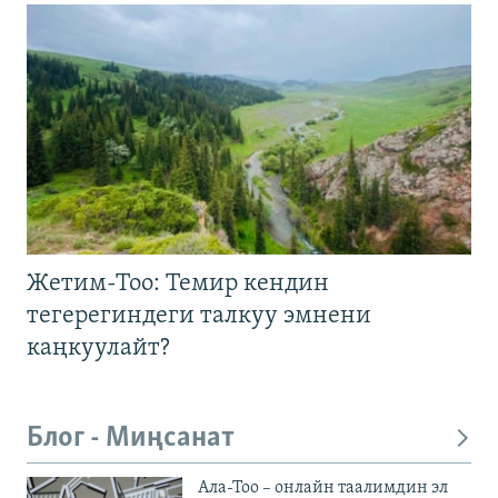
Жетим-Тоо: Темир кендин
тегерегиндеги талкуу эмнени
каңкуулайт?
Блог - Миңсанат
Ала-Тоо – онлайн таалимдин эл