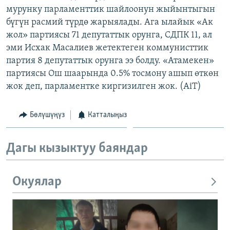
мурунку парламенттик шайлоонун жыйынтыгын
ОНЛАЙН ШЕРИНЕ
ЭЖЕ-СИҢДИЛЕР
бүгүн расмий түрдө жарыялады. Ага ылайык «Ак
АЗАТТЫК+
жол» партиясы 71 депутаттык орунга, СДПК 11, ал
ЫҢГАЙСЫЗ СУРООЛОР
эми Исхак Масалиев жетектеген коммунисттик
партия 8 депутаттык орунга ээ болду. «Атамекен»
партиясы Ош шаарында 0.5% тосмону ашып өткөн
ЭЕ/АРнун бардык сайттары
жок деп, парламентке киргизилген жок. (AiT)
Бөлүшүңүз
Катталыңыз
Дагы кызыктуу баяндар
Окуялар