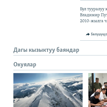
ЭЖЕ-СИҢДИЛЕР
Бул тууралуу
АЗАТТЫК+
Владимир Пут
ЫҢГАЙСЫЗ СУРООЛОР
2010-жылга ч
Бөлүшүңү
Дагы кызыктуу баяндар
Окуялар