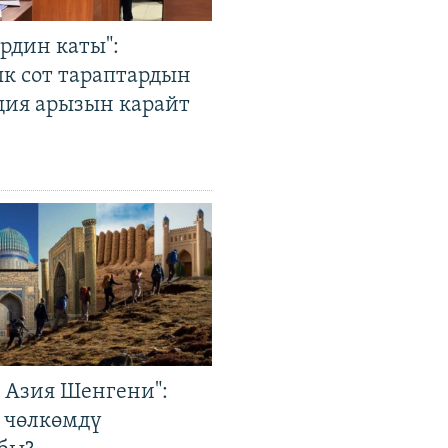
рдин каты":
к сот тараптардын
ция арызын карайт
р Азия Шенгени":
 чөлкөмдү