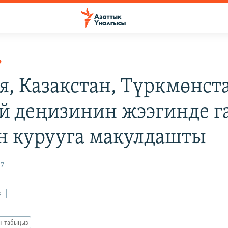
Р
я, Казакстан, Түркмөнст
й деңизинин жээгинде г
н курууга макулдашты
07
з
ан табыңыз