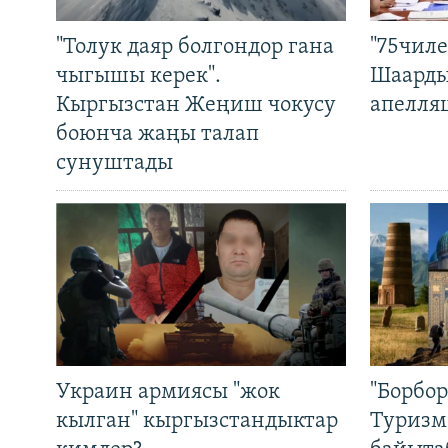
"Толук даяр болгондор гана
"75чиле
чыгышы керек".
Шаарды
Кыргызстан Жеңиш чокусу
апелля
боюнча жаңы талап
сунуштады
Украин армиясы "жок
"Борбо
кылган" кыргызстандыктар
Туризм