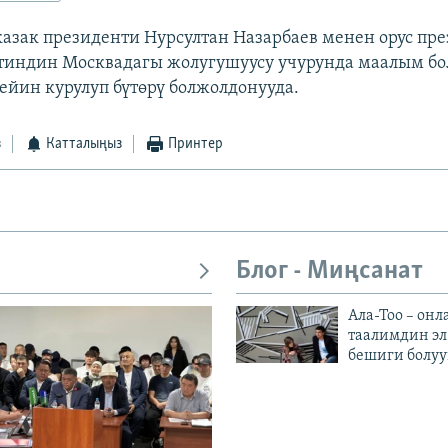
 казак президенти Нурсултан Назарбаев менен орус пр
индин Москвадагы жолугушуусу учурунда маалым болд
ейин курулуп бүтөрү болжолдонууда.
з
Катталыңыз
Принтер
Блог - Миңсанат
Ала-Тоо – онл
таалимдин эл
бешиги болуу