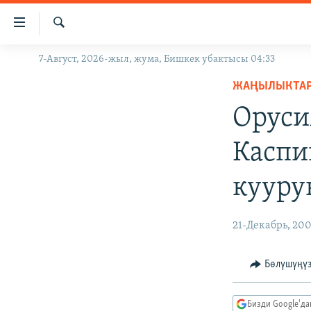
Линктер
Мазмунга
өтүңүз
Издөө
7-Август, 2026-жыл, жума, Бишкек убактысы 04:33
ЖАҢЫЛЫКТАР
Навигацияга
өтүңүз
ЖАҢЫЛЫКТА
КЫРГЫЗСТАН
Издөөгө
Оруси
ДҮЙНӨ
КЫРГЫЗСТАН
салыңыз
УКРАИНА
САЯСАТ
ДҮЙНӨ
Каспи
АТАЙЫН ИЛИКТӨӨ
ЭКОНОМИКА
БОРБОР АЗИЯ
кууру
ТВ ПРОГРАММАЛАР
МАДАНИЯТ
ПОДКАСТ
БҮГҮН АЗАТТЫКТА
21-Декабрь, 20
ӨЗГӨЧӨ ПИКИР
ЭКСПЕРТТЕР ТАЛДАЙТ
БИЗ ЖАНА ДҮЙНӨ
Бөлүшүңү
ДАНИСТЕ
Бизди Google'д