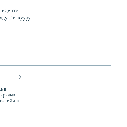
езиденти
у. Газ кууру
айн
 аралык
га тийиш