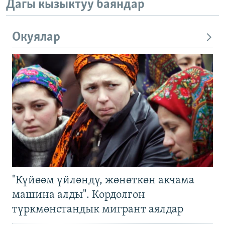
Дагы кызыктуу баяндар
Окуялар
"Күйөөм үйлөндү, жөнөткөн акчама
машина алды". Кордолгон
түркмөнстандык мигрант аялдар