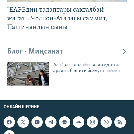
"ЕАЭБдин талаптары сакталбай
жатат". Чолпон-Атадагы саммит,
Пашиняндын сыны
Блог - Миңсанат
Ала-Тоо – онлайн таалимдин эл
аралык бешиги болууга тийиш
ОНЛАЙН ШЕРИНЕ