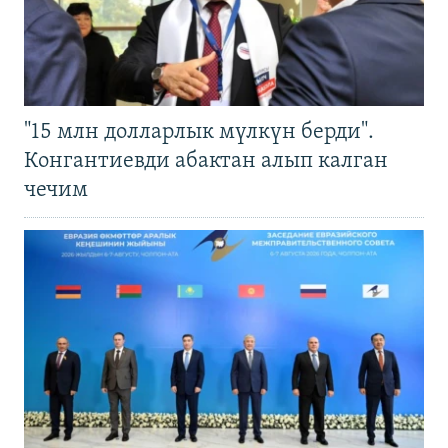
"15 млн долларлык мүлкүн берди".
Конгантиевди абактан алып калган
чечим