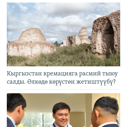
Кыргызстан кремацияга расмий тыюу
салды. Өлкөдө көрүстөн жетиштүүбү?