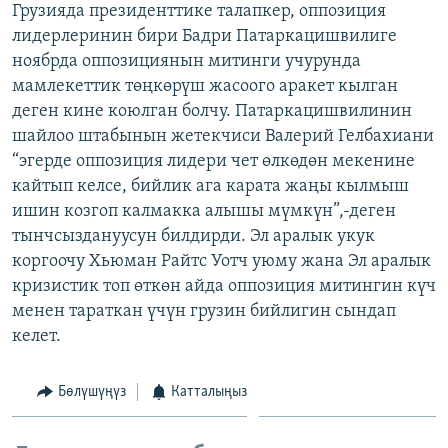
Грузияда президенттике талапкер, оппозиция
ОНЛАЙН ШЕРИНЕ
ЭЖЕ-СИҢДИЛЕР
лидерлеринин бири Бадри Патаркацишвилиге
АЗАТТЫК+
ноябрда оппозициянын митинги учурунда
мамлекеттик төңкөрүш жасоого аракет кылган
ЫҢГАЙСЫЗ СУРООЛОР
деген кине коюлган болчу. Патаркацишвилинин
шайлоо штабынын жетекчиси Валерий Гелбахиани
ЭЕ/АРнун бардык сайттары
“эгерде оппозиция лидери чет өлкөдөн мекенине
кайтып келсе, бийлик ага карата жаңы кылмыш
ишин козгоп калмакка алышы мүмкүн”,-деген
тынчсыздануусун билдирди. Эл аралык укук
коргоочу Хьюман Райтс Уотч уюму жана Эл аралык
кризистик топ өткөн айда оппозиция митингин күч
менен тараткан үчүн грузин бийлигин сындап
келет.
Бөлүшүңүз
Катталыңыз