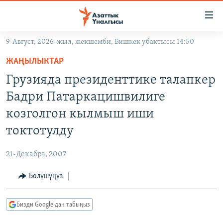
Линктер
Мазмунга
өтүңүз
9-Август, 2026-жыл, жекшемби, Бишкек убактысы 14:50
Навигацияга
ЖАҢЫЛЫКТАР
өтүңүз
ЖАҢЫЛЫКТАР
КЫРГЫЗСТАН
Издөөгө
Грузияда президенттике талапкер
салыңыз
ДҮЙНӨ
КЫРГЫЗСТАН
Бадри Патаркацишвилиге
УКРАИНА
САЯСАТ
ДҮЙНӨ
козголгон кылмыш иши
АТАЙЫН ИЛИКТӨӨ
ЭКОНОМИКА
БОРБОР АЗИЯ
токтотулду
ТВ ПРОГРАММАЛАР
МАДАНИЯТ
21-Декабрь, 2007
ПОДКАСТ
БҮГҮН АЗАТТЫКТА
Бөлүшүңүз
ӨЗГӨЧӨ ПИКИР
ЭКСПЕРТТЕР ТАЛДАЙТ
БИЗ ЖАНА ДҮЙНӨ
Русский
Бизди Google'дан табыңыз
ДАНИСТЕ