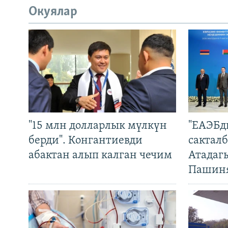
Окуялар
"15 млн долларлык мүлкүн
"ЕАЭБд
берди". Конгантиевди
сакталб
абактан алып калган чечим
Атадаг
Пашин