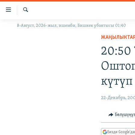
Линктер
Мазмунга
өтүңүз
Издөө
8-Август, 2026-жыл, ишемби, Бишкек убактысы 01:40
ЖАҢЫЛЫКТАР
Навигацияга
өтүңүз
ЖАҢЫЛЫКТА
КЫРГЫЗСТАН
Издөөгө
20:50
ДҮЙНӨ
КЫРГЫЗСТАН
салыңыз
УКРАИНА
САЯСАТ
ДҮЙНӨ
Оштог
АТАЙЫН ИЛИКТӨӨ
ЭКОНОМИКА
БОРБОР АЗИЯ
күтүп
ТВ ПРОГРАММАЛАР
МАДАНИЯТ
ПОДКАСТ
БҮГҮН АЗАТТЫКТА
22-Декабрь, 20
ӨЗГӨЧӨ ПИКИР
ЭКСПЕРТТЕР ТАЛДАЙТ
БИЗ ЖАНА ДҮЙНӨ
Бөлүшүңү
ДАНИСТЕ
Бизди Google'д