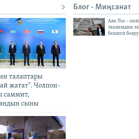
Блог - Миңсанат
Ала-Тоо – онл
таалимдин эл
бешиги болуу
ин талаптары
ай жатат". Чолпон-
ы саммит,
яндын сыны