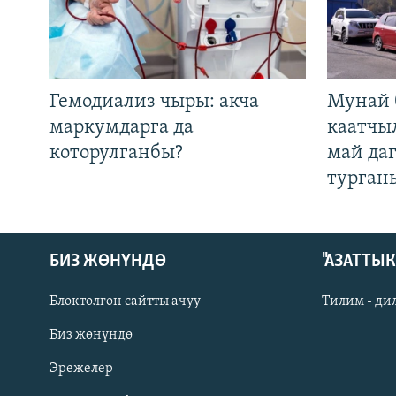
Гемодиализ чыры: акча
Мунай 
маркумдарга да
каатчы
которулганбы?
май да
турган
БИЗ ЖӨНҮНДӨ
"АЗАТТЫ
Блоктолгон сайтты ачуу
Тилим - ди
Биз жөнүндө
Русский
Эрежелер