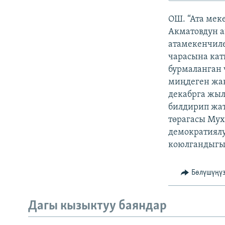
ЭЖЕ-СИҢДИЛЕР
ОШ. “Ата ме
АЗАТТЫК+
Акматовдун а
ЫҢГАЙСЫЗ СУРООЛОР
атамекенчиле
чарасына ка
бурмаланган 
миңдеген жак
декабрга жыл
билдирип жа
төрагасы Мух
демократиялу
коюлгандыгын
Бөлүшүңү
Дагы кызыктуу баяндар