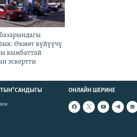
базарындагы
лык: Өкмөт күйүүчү
гы кымбаттай
ын эскертти
КТЫН" САНДЫГЫ
ОНЛАЙН ШЕРИНЕ
лим