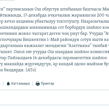
кен” партиясынын Ош облустук штабынын башчысы М
йтымында, 17-декабрда ачкачылык жарыялаган 200 ч
р кечээ акцияны убактылуу токтотушту. Нааразычыл
тышкандардын ынанымында сот борбордук шайлоо к
чечимин жокко чыгарат деген чоң үмүт бар. Учурда “
тоочулары Бишкектин 1-Май райондук сотун ишти ка
дырганына кыжаалат экендигин “Азаттыкка” тынбай
тышат. Ошол эле учурда Ош шаардык шайлоо комисс
тар Пайзылдаев 16-декабрдагы парламенттик шайлоо
у маанайда жүргөңдүгүн, ар кандай одоно мыйзам буз
 билдирди. (АТо)
з
Катталыңыз
Принтер