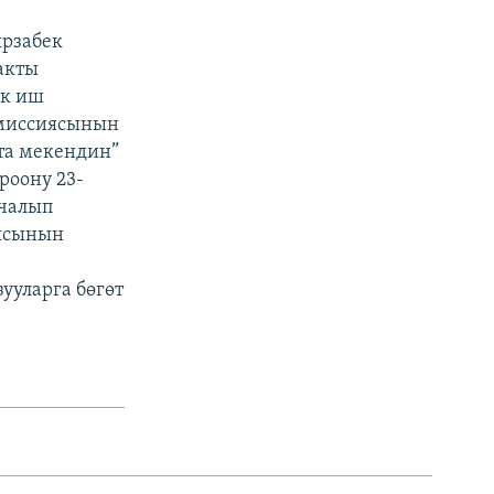
ырзабек
акты
ык иш
омиссиясынын
Ата мекендин”
роону 23-
 чалып
иясынын
ууларга бөгөт