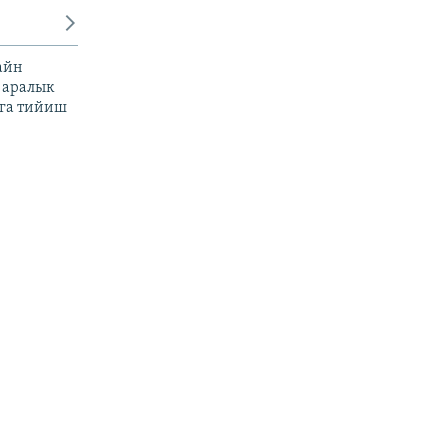
айн
 аралык
га тийиш