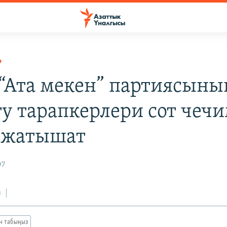
Р
 “Ата мекен” партиясыны
у тарапкерлери сот чеч
 жатышат
07
з
ан табыңыз