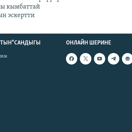
гы кымбаттай
ын эскертти
КТЫН" САНДЫГЫ
ОНЛАЙН ШЕРИНЕ
лим