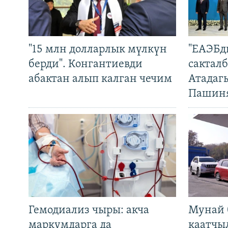
"15 млн долларлык мүлкүн
"ЕАЭБд
берди". Конгантиевди
сакталб
абактан алып калган чечим
Атадаг
Пашин
Гемодиализ чыры: акча
Мунай 
маркумдарга да
каатчы