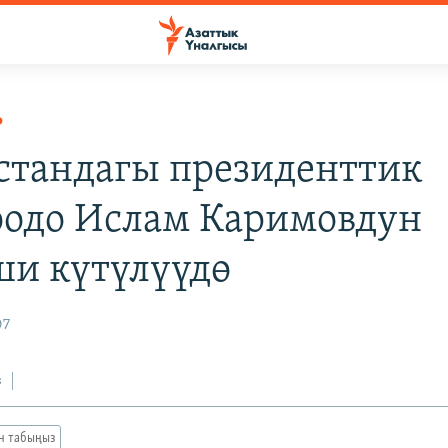
Р
стандагы президенттик
одо Ислам Каримовдун
и күтүлүүдө
07
з
ан табыңыз