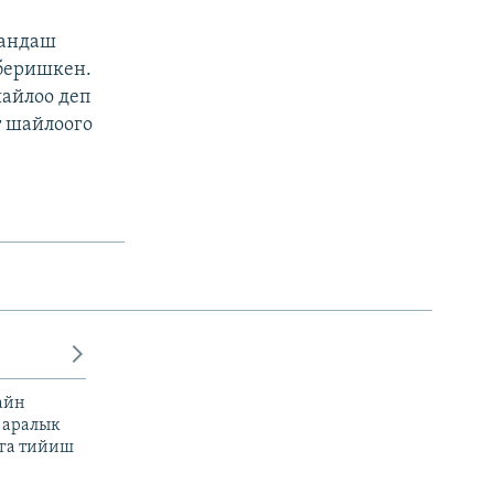
аандаш
 беришкен.
шайлоо деп
т шайлоого
айн
 аралык
га тийиш