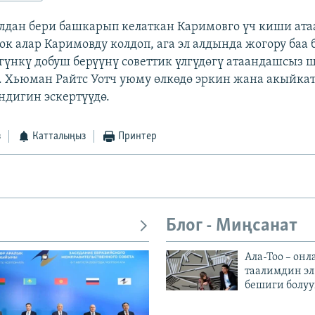
лдан бери башкарып келаткан Каримовго үч киши ат
ок алар Каримовду колдоп, ага эл алдында жогору баа
гүнкү добуш берүүнү советтик үлгүдөгү атаандашсыз 
 Хьюман Райтс Уотч уюму өлкөдө эркин жана акыйка
ндигин эскертүүдө.
з
Катталыңыз
Принтер
Блог - Миңсанат
Ала-Тоо – онл
таалимдин эл
бешиги болуу