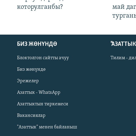
которулганбы?
май да
турган
БИЗ ЖӨНҮНДӨ
"АЗАТТЫ
Блоктолгон сайтты ачуу
Тилим - ди
Биз жөнүндө
Русский
Эрежелер
Азаттык - WhatsApp
ОНЛАЙН ШЕРИНЕ
Азаттыктын тиркемеси
Вакансиялар
"Азаттык" менен байланыш