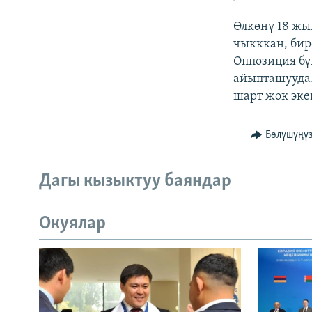
ЭЖЕ-СИҢДИЛЕР
Өлкөнү 18 жы
АЗАТТЫК+
чыкккан, бир
ЫҢГАЙСЫЗ СУРООЛОР
Оппозиция бү
айыпташууда.
шарт жок эке
Бөлүшүңү
Дагы кызыктуу баяндар
Окуялар