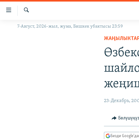
Линктер
Мазмунга
өтүңүз
Издөө
7-Август, 2026-жыл, жума, Бишкек убактысы 23:59
ЖАҢЫЛЫКТАР
Навигацияга
өтүңүз
ЖАҢЫЛЫКТА
КЫРГЫЗСТАН
Издөөгө
Өзбек
ДҮЙНӨ
КЫРГЫЗСТАН
салыңыз
УКРАИНА
САЯСАТ
ДҮЙНӨ
шайло
АТАЙЫН ИЛИКТӨӨ
ЭКОНОМИКА
БОРБОР АЗИЯ
жеңиш
ТВ ПРОГРАММАЛАР
МАДАНИЯТ
ПОДКАСТ
БҮГҮН АЗАТТЫКТА
23-Декабрь, 20
ӨЗГӨЧӨ ПИКИР
ЭКСПЕРТТЕР ТАЛДАЙТ
БИЗ ЖАНА ДҮЙНӨ
Бөлүшүңү
ДАНИСТЕ
Бизди Google'д