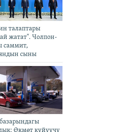
ин талаптары
ай жатат". Чолпон-
ы саммит,
яндын сыны
базарындагы
лык: Өкмөт күйүүчү