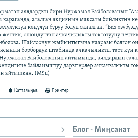
армаган аялдардын бири Нуржамал Байболованын “Аз
 караганда, аталган акциянын максаты бийликтин кө
мчулуктун көңүлүн буруу болуп саналган. “Биз өзүбүзд
 жеттик, ошондуктан ачкачылыкты токтотууну чечтик
болова. Шайлоонун жыйынтыгына нааразы болгон он т
иясынын борбордук штабында ачкачылыкты төрт күн 
 Нурмажал Байболованын айтымында, аялдардын сал
кендигине байланыштуу дарыгерлер ачкачылыкты ток
н айтышкан. (MSu)
з
Катталыңыз
Принтер
Блог - Миңсанат