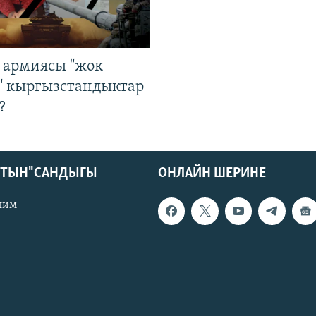
 армиясы "жок
" кыргызстандыктар
?
КТЫН" САНДЫГЫ
ОНЛАЙН ШЕРИНЕ
лим