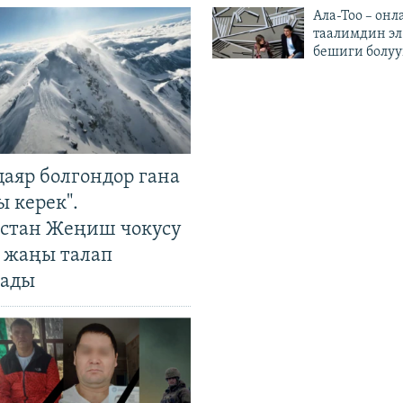
Ала-Тоо – онл
таалимдин эл
бешиги болуу
даяр болгондор гана
 керек".
стан Жеңиш чокусу
 жаңы талап
ады