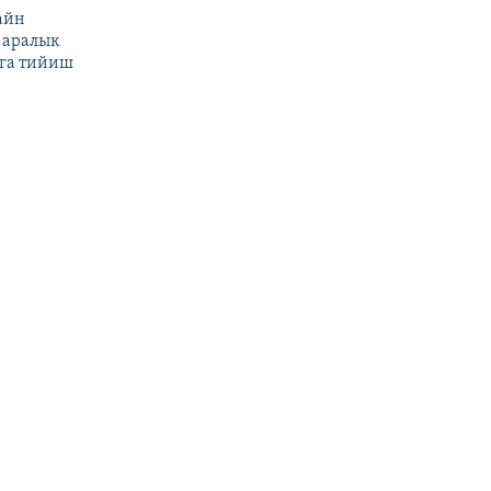
айн
 аралык
га тийиш