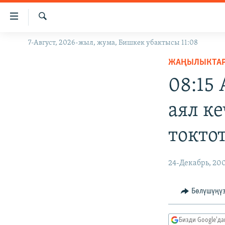
Линктер
Мазмунга
өтүңүз
Издөө
7-Август, 2026-жыл, жума, Бишкек убактысы 11:08
ЖАҢЫЛЫКТАР
Навигацияга
өтүңүз
ЖАҢЫЛЫКТА
КЫРГЫЗСТАН
Издөөгө
08:15
ДҮЙНӨ
КЫРГЫЗСТАН
салыңыз
УКРАИНА
САЯСАТ
ДҮЙНӨ
аял к
АТАЙЫН ИЛИКТӨӨ
ЭКОНОМИКА
БОРБОР АЗИЯ
токто
ТВ ПРОГРАММАЛАР
МАДАНИЯТ
ПОДКАСТ
БҮГҮН АЗАТТЫКТА
24-Декабрь, 20
ӨЗГӨЧӨ ПИКИР
ЭКСПЕРТТЕР ТАЛДАЙТ
БИЗ ЖАНА ДҮЙНӨ
Бөлүшүңү
ДАНИСТЕ
Бизди Google'д