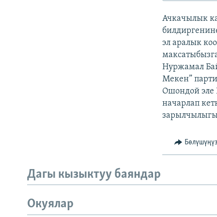
ЭЖЕ-СИҢДИЛЕР
Ачкачылык к
АЗАТТЫК+
билдиргенине
ЫҢГАЙСЫЗ СУРООЛОР
эл аралык коо
максатыбызга
Нуржамал Бай
Мекен” парт
Ошондой эле
начарлап кет
зарылчылыгы
Бөлүшүңү
Дагы кызыктуу баяндар
Окуялар