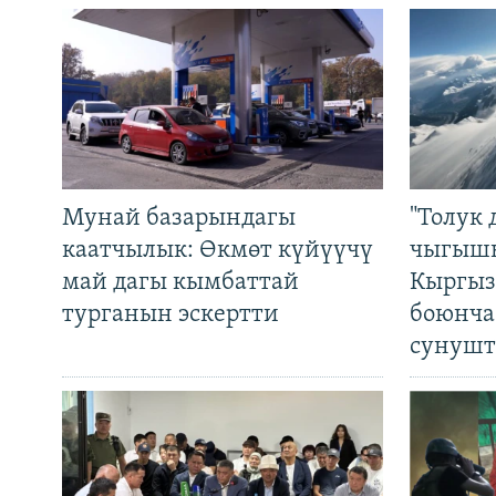
Мунай базарындагы
"Толук 
каатчылык: Өкмөт күйүүчү
чыгышы
май дагы кымбаттай
Кыргыз
турганын эскертти
боюнча
сунушт