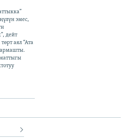
аттыкка”
ңүлүн эмес,
үн
”, дейт
өрт аял “Ата
кармашты.
аматтыгы
тотуу