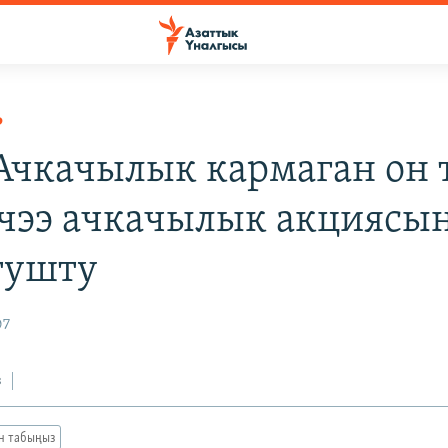
Р
 Ачкачылык кармаган он 
ечээ ачкачылык акциясы
тушту
07
з
ан табыңыз