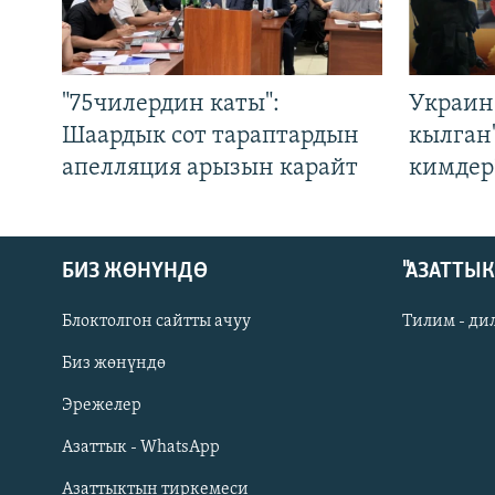
"75чилердин каты":
Украин
Шаардык сот тараптардын
кылган
апелляция арызын карайт
кимдер
БИЗ ЖӨНҮНДӨ
"АЗАТТЫ
Блоктолгон сайтты ачуу
Тилим - ди
Биз жөнүндө
Русский
Эрежелер
Азаттык - WhatsApp
ОНЛАЙН ШЕРИНЕ
Азаттыктын тиркемеси