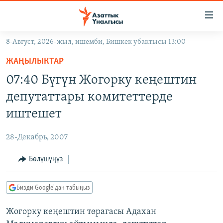
Линктер
Мазмунга
өтүңүз
8-Август, 2026-жыл, ишемби, Бишкек убактысы 13:00
Навигацияга
ЖАҢЫЛЫКТАР
өтүңүз
ЖАҢЫЛЫКТАР
КЫРГЫЗСТАН
Издөөгө
07:40 Бүгүн Жогорку кеңештин
салыңыз
ДҮЙНӨ
КЫРГЫЗСТАН
депутаттары комитеттерде
УКРАИНА
САЯСАТ
ДҮЙНӨ
иштешет
АТАЙЫН ИЛИКТӨӨ
ЭКОНОМИКА
БОРБОР АЗИЯ
28-Декабрь, 2007
ТВ ПРОГРАММАЛАР
МАДАНИЯТ
Бөлүшүңүз
ПОДКАСТ
БҮГҮН АЗАТТЫКТА
ӨЗГӨЧӨ ПИКИР
ЭКСПЕРТТЕР ТАЛДАЙТ
Бизди Google'дан табыңыз
БИЗ ЖАНА ДҮЙНӨ
Русский
Жогорку кеңештин төрагасы Адахан
ДАНИСТЕ