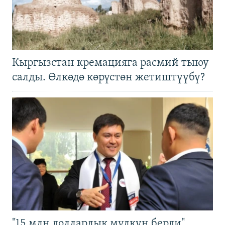
Кыргызстан кремацияга расмий тыюу
салды. Өлкөдө көрүстөн жетиштүүбү?
"15 млн долларлык мүлкүн берди".