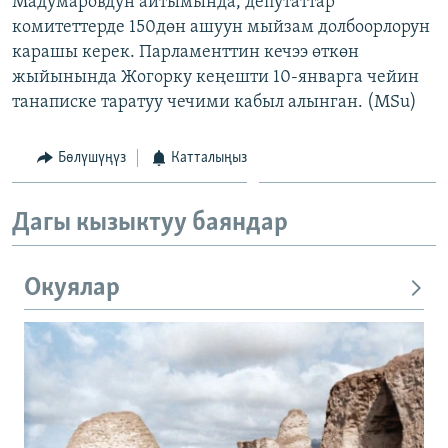
Мадумаровдун айтымында, депутаттар
ОНЛАЙН ШЕРИНЕ
ЭЖЕ-СИҢДИЛЕР
комитеттерде 150дөн ашуун мыйзам долбоорлорун
карашы керек. Парламенттин кечээ өткөн
АЗАТТЫК+
жыйынында Жогорку кеңешти 10-январга чейин
ЫҢГАЙСЫЗ СУРООЛОР
танаписке таратуу чечими кабыл алынган. (MSu)
ЭЕ/АРнун бардык сайттары
Бөлүшүңүз
Катталыңыз
Дагы кызыктуу баяндар
Окуялар