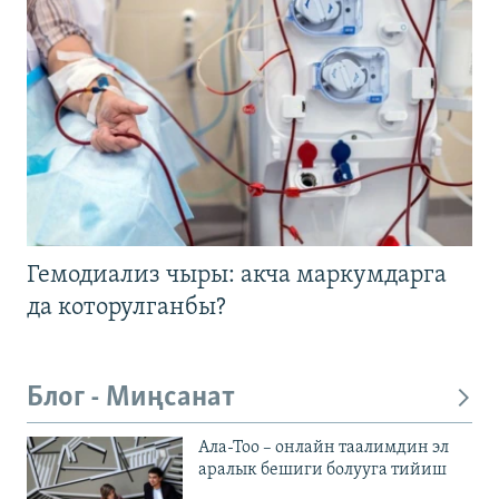
Гемодиализ чыры: акча маркумдарга
да которулганбы?
Блог - Миңсанат
Ала-Тоо – онлайн таалимдин эл
аралык бешиги болууга тийиш