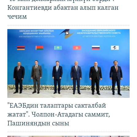
Конгантиевди абактан алып калган
чечим
"ЕАЭБдин талаптары сакталбай
жатат". Чолпон-Атадагы саммит,
Пашиняндын сыны