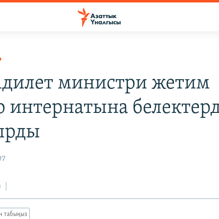
Р
 Адилет министри жетим
р интернатына белектер
ырды
07
з
ан табыңыз