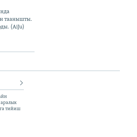
ында
ен таанышты.
ы. (AiJu)
айн
 аралык
га тийиш