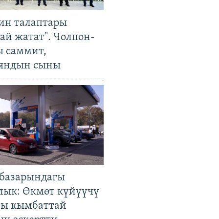
ин талаптары
ай жатат". Чолпон-
ы саммит,
яндын сыны
базарындагы
лык: Өкмөт күйүүчү
гы кымбаттай