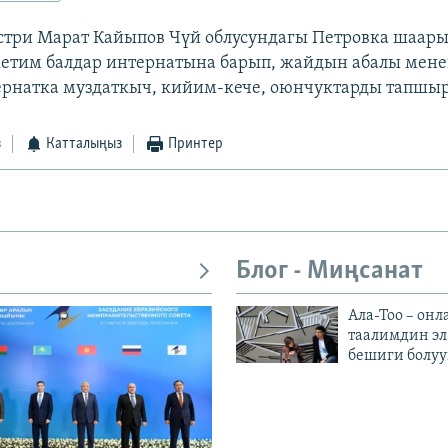
три Марат Кайыпов Чүй облусундагы Петровка шаар
етим балдар интернатына барып, жайдын абалы мен
рнатка муздаткыч, кийим-кече, оюнчуктарды тапшырд
з
Катталыңыз
Принтер
Блог - Миңсанат
Ала-Тоо – онл
таалимдин эл
бешиги болуу