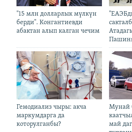
"15 млн долларлык мүлкүн
"ЕАЭБд
берди". Конгантиевди
сакталб
абактан алып калган чечим
Атадаг
Пашин
Гемодиализ чыры: акча
Мунай 
маркумдарга да
каатчы
которулганбы?
май да