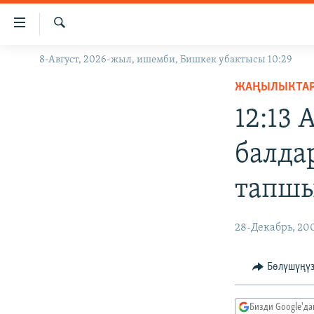
Линктер
Мазмунга
өтүңүз
Издөө
8-Август, 2026-жыл, ишемби, Бишкек убактысы 10:29
ЖАҢЫЛЫКТАР
Навигацияга
өтүңүз
ЖАҢЫЛЫКТА
КЫРГЫЗСТАН
Издөөгө
12:13
ДҮЙНӨ
КЫРГЫЗСТАН
салыңыз
УКРАИНА
САЯСАТ
ДҮЙНӨ
балда
АТАЙЫН ИЛИКТӨӨ
ЭКОНОМИКА
БОРБОР АЗИЯ
тапш
ТВ ПРОГРАММАЛАР
МАДАНИЯТ
ПОДКАСТ
БҮГҮН АЗАТТЫКТА
28-Декабрь, 20
ӨЗГӨЧӨ ПИКИР
ЭКСПЕРТТЕР ТАЛДАЙТ
БИЗ ЖАНА ДҮЙНӨ
Бөлүшүңү
ДАНИСТЕ
Бизди Google'д