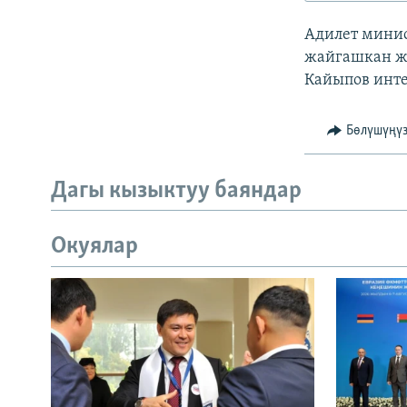
ЭЖЕ-СИҢДИЛЕР
Адилет минис
АЗАТТЫК+
жайгашкан ж
ЫҢГАЙСЫЗ СУРООЛОР
Кайыпов инте
Бөлүшүңү
Дагы кызыктуу баяндар
Окуялар