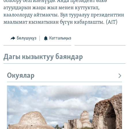
болоору белгиленүүдө. Анда президент өлкө
ОНЛАЙН ШЕРИНЕ
ЭЖЕ-СИҢДИЛЕР
атуулдарын жаңы жыл менен куттуктап,
каалоолорду айтмакчы. Бул тууралуу президенттин
АЗАТТЫК+
маалымат кызматынан бүгүн кабарлашты. (AiT)
ЫҢГАЙСЫЗ СУРООЛОР
Бөлүшүңүз
Катталыңыз
ЭЕ/АРнун бардык сайттары
Дагы кызыктуу баяндар
Окуялар