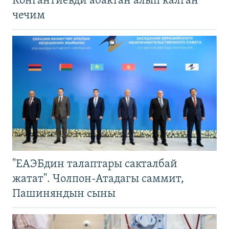
Конгантиевди абактан алып калган
чечим
"ЕАЭБдин талаптары сакталбай
жатат". Чолпон-Атадагы саммит,
Пашиняндын сыны