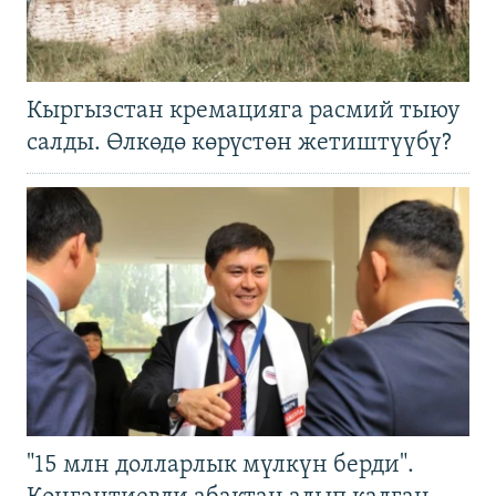
Кыргызстан кремацияга расмий тыюу
салды. Өлкөдө көрүстөн жетиштүүбү?
"15 млн долларлык мүлкүн берди".