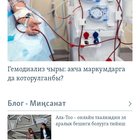
Гемодиализ чыры: акча маркумдарга
да которулганбы?
Блог - Миңсанат
Ала-Тоо – онлайн таалимдин эл
аралык бешиги болууга тийиш