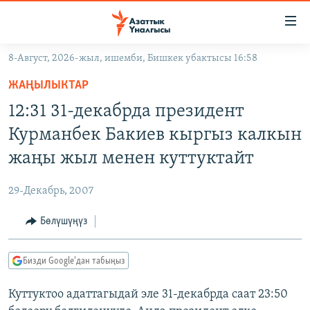
Линктер
Мазмунга
өтүңүз
8-Август, 2026-жыл, ишемби, Бишкек убактысы 16:58
Навигацияга
ЖАҢЫЛЫКТАР
өтүңүз
ЖАҢЫЛЫКТАР
КЫРГЫЗСТАН
Издөөгө
12:31 31-декабрда президент
салыңыз
ДҮЙНӨ
КЫРГЫЗСТАН
Курманбек Бакиев кыргыз калкын
УКРАИНА
САЯСАТ
ДҮЙНӨ
жаңы жыл менен куттуктайт
АТАЙЫН ИЛИКТӨӨ
ЭКОНОМИКА
БОРБОР АЗИЯ
29-Декабрь, 2007
ТВ ПРОГРАММАЛАР
МАДАНИЯТ
Бөлүшүңүз
ПОДКАСТ
БҮГҮН АЗАТТЫКТА
ӨЗГӨЧӨ ПИКИР
ЭКСПЕРТТЕР ТАЛДАЙТ
Бизди Google'дан табыңыз
БИЗ ЖАНА ДҮЙНӨ
Русский
Куттуктоо адаттагыдай эле 31-декабрда саат 23:50
ДАНИСТЕ