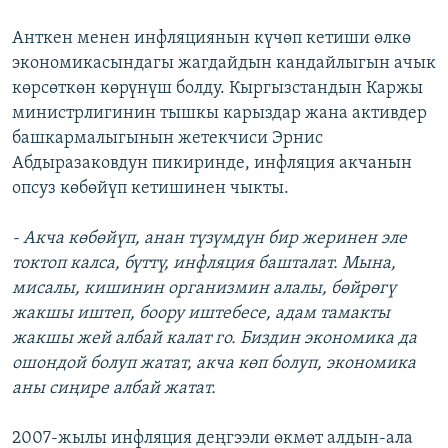
Анткен менен инфляциянын күчөп кетиши өлкө
экономикасындагы жагдайдын кандайлыгын ачык
көрсөткөн көрүнүш болду. Кыргызстандын Каржы
министрлигинин тышкы карыздар жана активдер
башкармалыгынын жетекчиси Эрнис
Абдыразаковдун пикиринде, инфляция акчанын
опсуз көбөйүп кетишинен чыкты.
- Акча көбөйүп, анан түзүмдүн бир жеринен эле
токтоп калса, бүттү, инфляция башталат. Мына,
мисалы, кишинин организмин алалы, бөйрөгү
жакшы иштеп, боору иштебесе, адам тамакты
жакшы жей албай калат го. Биздин экономика да
ошондой болуп жатат, акча көп болуп, экономика
аны сиңире албай жатат.
2007-жылы инфляция деңгээли өкмөт алдын-ала