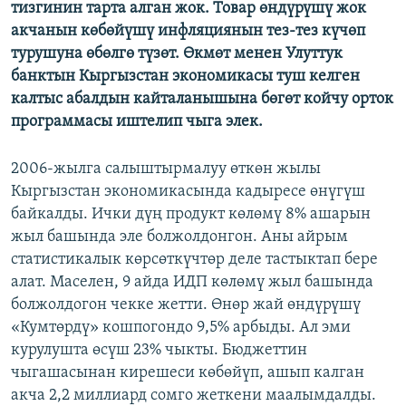
тизгинин тарта алган жок. Товар өндүрүшү жок
ОНЛАЙН ШЕРИНЕ
ЭЖЕ-СИҢДИЛЕР
акчанын көбөйүшү инфляциянын тез-тез күчөп
АЗАТТЫК+
турушуна өбөлгө түзөт. Өкмөт менен Улуттук
банктын Кыргызстан экономикасы туш келген
ЫҢГАЙСЫЗ СУРООЛОР
калтыс абалдын кайталанышына бөгөт койчу орток
программасы иштелип чыга элек.
ЭЕ/АРнун бардык сайттары
2006-жылга салыштырмалуу өткөн жылы
Кыргызстан экономикасында кадыресе өнүгүш
байкалды. Ички дүң продукт көлөмү 8% ашарын
жыл башында эле болжолдонгон. Аны айрым
статистикалык көрсөткүчтөр деле тастыктап бере
алат. Маселен, 9 айда ИДП көлөмү жыл башында
болжолдогон чекке жетти. Өнөр жай өндүрүшү
«Кумтөрдү» кошпогондо 9,5% арбыды. Ал эми
курулушта өсүш 23% чыкты. Бюджеттин
чыгашасынан кирешеси көбөйүп, ашып калган
акча 2,2 миллиард сомго жеткени маалымдалды.