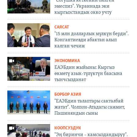
"Согушка кеткенин билген
эмеспиз". Украинада эки
кыргызстандык окко учту
САЯСАТ
"15 млн долларлык мүлкүн берди".
Конгантиевди абактан алып
калган чечим
ЭКОНОМИКА
ЕАЭБдин жыйыны: Кыргыз
өкмөтү азык-түлүктүн баасына
тынчсызданат
БОРБОР АЗИЯ
"ЕАЭБдин талаптары сакталбай
жатат". Чолпон-Атадагы саммит,
Пашиняндын сыны
КООПСУЗДУК
"Эң биринчи – камсыздандыруу".