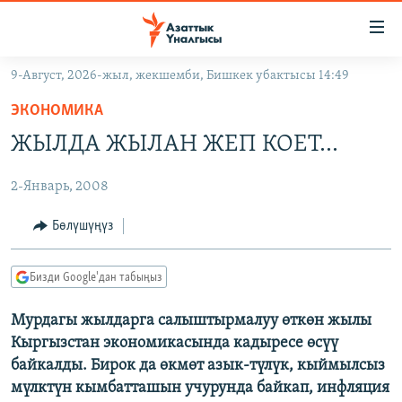
Линктер
Мазмунга
өтүңүз
9-Август, 2026-жыл, жекшемби, Бишкек убактысы 14:49
Навигацияга
ЖАҢЫЛЫКТАР
өтүңүз
ЭКОНОМИКА
КЫРГЫЗСТАН
Издөөгө
ЖЫЛДА ЖЫЛАН ЖЕП КОЕТ…
салыңыз
ДҮЙНӨ
КЫРГЫЗСТАН
2-Январь, 2008
УКРАИНА
САЯСАТ
ДҮЙНӨ
АТАЙЫН ИЛИКТӨӨ
ЭКОНОМИКА
БОРБОР АЗИЯ
Бөлүшүңүз
ТВ ПРОГРАММАЛАР
МАДАНИЯТ
Бизди Google'дан табыңыз
ПОДКАСТ
БҮГҮН АЗАТТЫКТА
Мурдагы жылдарга салыштырмалуу өткөн жылы
ӨЗГӨЧӨ ПИКИР
ЭКСПЕРТТЕР ТАЛДАЙТ
Кыргызстан экономикасында кадыресе өсүү
БИЗ ЖАНА ДҮЙНӨ
байкалды. Бирок да өкмөт азык-түлүк, кыймылсыз
Русский
мүлктүн кымбатташын учурунда байкап, инфляция
ДАНИСТЕ