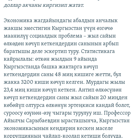
доллар акчаны киргизип жатат.
Экономика жагдайындагы абалдын анчалык
жакшы эместигин Кыргызстан үчүн өзгөчө
маанилүү социалдык проблема – жыл сайын
өлкөдөн көчүп кеткендердин санынын арбып
баратышы деле эскертип туру. Статистикага
кайрылалы: өткөн жылдын 9 айында
Кыргызстанда башка жактарга көчүп
кеткендердин саны 48 миң кишиге жетти, бул
жакка 3200 киши көчүп келген. Мурдагы жылы
23,4 миң киши көчүп кеткен. Антип өлкөсүнөн
көчүп кеткендердин саны жыл сайын 20 миңден
көбөйүп олтурса өлкөнүн эртеңкиси кандай болот,
суроосу өзүнөн-өзү чыгары турулуу иш. Профессор
Айылчы Сарыбаевдин ырасташынча, Кыргызстан
экономикасынын кендирин кескен маселе
коррупциянын чайлап-коолап кетиши болууда.