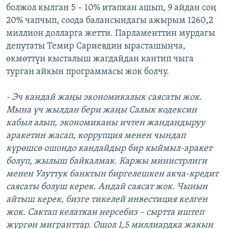
болжол кылган 5 – 10% итапкан ашып, 9 айдан соң
20% чапчып, соода балансындагы ажырым 1260,2
миллион долларга жетти. Парламенттин мурдагы
депутаты Темир Сариевдин ырасташынча,
өкмөттүн кысталыш жагдайдан кантип чыга
турган айкын программасы жок болчу.
- Эч кандай жаңы экономикалык саясаты жок.
Мына үч жылдан бери жаңы Салык кодексин
кабыл алып, экономиканы ичтен жандандыруу
аракетин жасап, коррупция менен чындап
күрөшсө ошондо кандайдыр бир кыймыл-аракет
болуп, жылыш байкалмак. Каржы министрлиги
менен Улyттук банктын биргелешкен акча-кредит
саясаты болуш керек. Андай саясат жок. Чынын
айтыш керек, бизге тикелей инвестиция келген
жок. Сактап келаткан нерсебиз – сыртта иштеп
жүргөн мигранттар. Ошол 1,5 миллиардка жакын