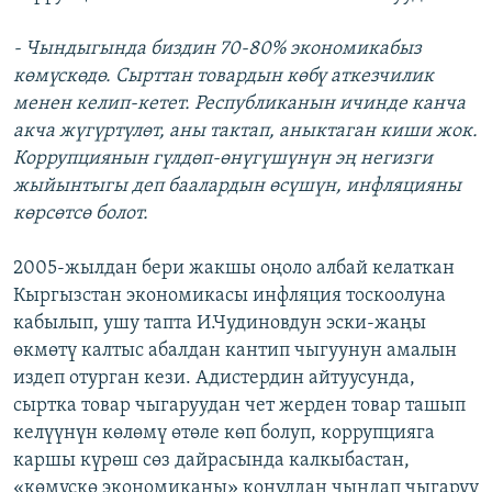
- Чындыгында биздин 70-80% экономикабыз
көмүскөдө. Сырттан товардын көбү аткезчилик
менен келип-кетет. Республиканын ичинде канча
акча жүгүртүлөт, аны тактап, аныктаган киши жок.
Коррупциянын гүлдөп-өнүгүшүнүн эң негизги
жыйынтыгы деп баалардын өсүшүн, инфляцияны
көрсөтсө болот.
2005-жылдан бери жакшы оңоло албай келаткан
Кыргызстан экономикасы инфляция тоскоолуна
кабылып, ушу тапта И.Чудиновдун эски-жаңы
өкмөтү калтыс абалдан кантип чыгуунун амалын
издеп отурган кези. Адистердин айтуусунда,
сыртка товар чыгаруудан чет жерден товар ташып
келүүнүн көлөмү өтөле көп болуп, коррупцияга
каршы күрөш сөз дайрасында калкыбастан,
«көмүскө экономиканы» коңулдан чындап чыгаруу