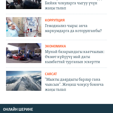
Бийик чокуларга чыгуу үчүн
жаңы талап
КОРРУПЦИЯ
Гемодиализ чыры: акча
маркумдарга да которулганбы?
ЭКОНОМИКА
Мунай базарындагы каатчылык:
Өкмөт күйүүчү май дагы
кымбаттай турганын эскертти
САЯСАТ
"Мыкты даярдыгы барлар гана
чыксын". Жеңиш чокусу боюнча
жаңы талап
ОНЛАЙН ШЕРИНЕ