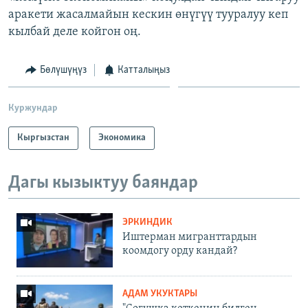
аракети жасалмайын кескин өнүгүү тууралуу кеп
кылбай деле койгон оң.
Бөлүшүңүз
Катталыңыз
Куржундар
Кыргызстан
Экономика
Дагы кызыктуу баяндар
ЭРКИНДИК
Иштерман мигранттардын
коомдогу орду кандай?
АДАМ УКУКТАРЫ