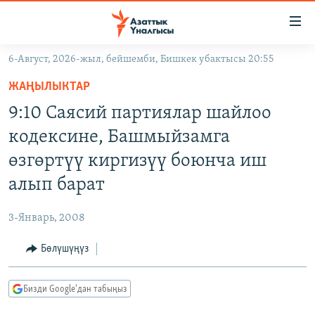
Линктер
Мазмунга
өтүңүз
6-Август, 2026-жыл, бейшемби, Бишкек убактысы 20:55
Навигацияга
ЖАҢЫЛЫКТАР
өтүңүз
ЖАҢЫЛЫКТАР
КЫРГЫЗСТАН
Издөөгө
9:10 Саясий партиялар шайлоо
салыңыз
ДҮЙНӨ
КЫРГЫЗСТАН
кодексине, Башмыйзамга
УКРАИНА
САЯСАТ
ДҮЙНӨ
өзгөртүү киргизүү боюнча иш
АТАЙЫН ИЛИКТӨӨ
ЭКОНОМИКА
БОРБОР АЗИЯ
алып барат
ТВ ПРОГРАММАЛАР
МАДАНИЯТ
3-Январь, 2008
ПОДКАСТ
БҮГҮН АЗАТТЫКТА
Бөлүшүңүз
ӨЗГӨЧӨ ПИКИР
ЭКСПЕРТТЕР ТАЛДАЙТ
БИЗ ЖАНА ДҮЙНӨ
Русский
Бизди Google'дан табыңыз
ДАНИСТЕ