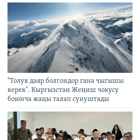
"Толук даяр болгондор гана чыгышы
керек". Кыргызстан Жеңиш чокусу
боюнча жаңы талап сунуштады