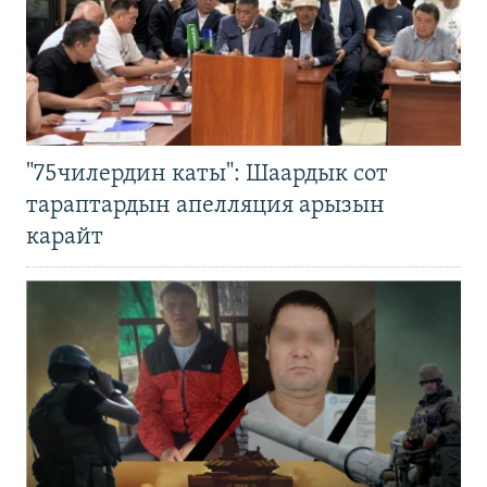
"75чилердин каты": Шаардык сот
тараптардын апелляция арызын
карайт