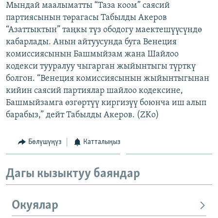
Мындай маалыматты “Таза коом” саясий
ОНЛАЙН ШЕРИНЕ
ЭЖЕ-СИҢДИЛЕР
партиясынын төрагасы Табылды Акеров
АЗАТТЫК+
“Азаттыктын” таңкы түз ободогу маектешүүсүндө
кабарлады. Анын айтуусунда буга Венеция
ЫҢГАЙСЫЗ СУРООЛОР
комиссиясынын Башмыйзам жана Шайлоо
кодекси тууралуу чыгарган жыйынтыгы түрткү
ЭЕ/АРнун бардык сайттары
болгон. “Венеция комиссиясынын жыйынтыгынан
кийин саясий партиялар шайлоо кодексине,
Башмыйзамга өзгөртүү киргизүү боюнча иш алып
барабыз,” дейт Табылды Акеров. (ZKo)
Бөлүшүңүз
Катталыңыз
Дагы кызыктуу баяндар
Окуялар