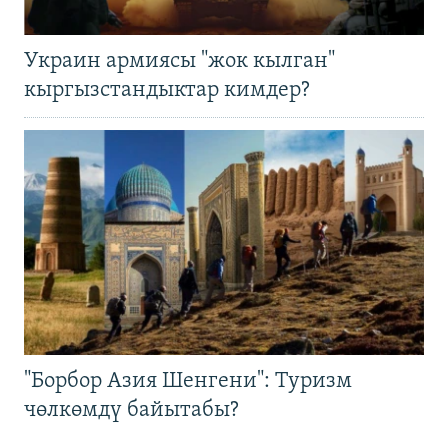
Украин армиясы "жок кылган"
кыргызстандыктар кимдер?
"Борбор Азия Шенгени": Туризм
чөлкөмдү байытабы?