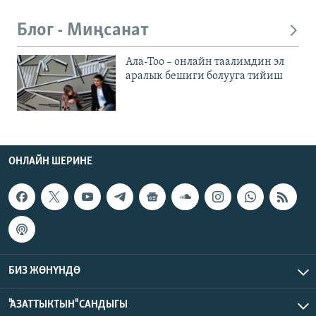
Блог - Миңсанат
Ала-Тоо – онлайн таалимдин эл
аралык бешиги болууга тийиш
ОНЛАЙН ШЕРИНЕ
БИЗ ЖӨНҮНДӨ
"АЗАТТЫКТЫН" САНДЫГЫ