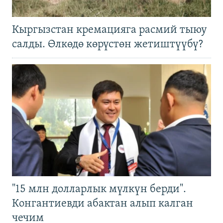
Кыргызстан кремацияга расмий тыюу
салды. Өлкөдө көрүстөн жетиштүүбү?
"15 млн долларлык мүлкүн берди".
Конгантиевди абактан алып калган
чечим