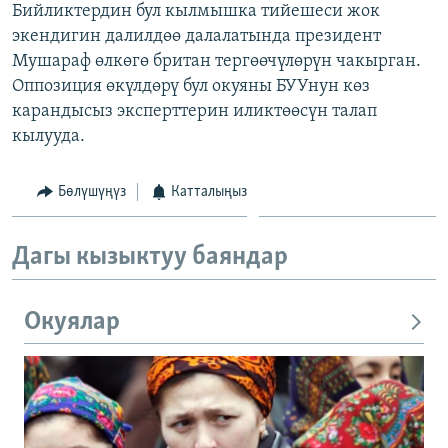
Бийликтердин бул кылмышка тийешеси жок
ОНЛАЙН ШЕРИНЕ
ЭЖЕ-СИҢДИЛЕР
экендигин далилдөө далалатында президент
АЗАТТЫК+
Мушараф өлкөгө британ тергөөчүлөрүн чакырган.
Оппозиция өкүлдөрү бул окуяны БУУнун көз
ЫҢГАЙСЫЗ СУРООЛОР
карандысыз эксперттерин иликтөөсүн талап
кылууда.
ЭЕ/АРнун бардык сайттары
Бөлүшүңүз
Катталыңыз
Дагы кызыктуу баяндар
Окуялар