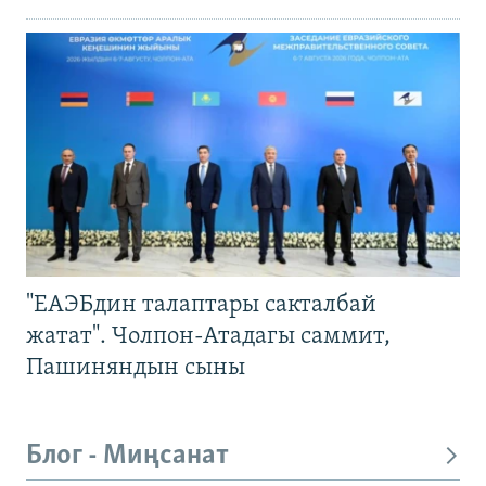
"ЕАЭБдин талаптары сакталбай
жатат". Чолпон-Атадагы саммит,
Пашиняндын сыны
Блог - Миңсанат