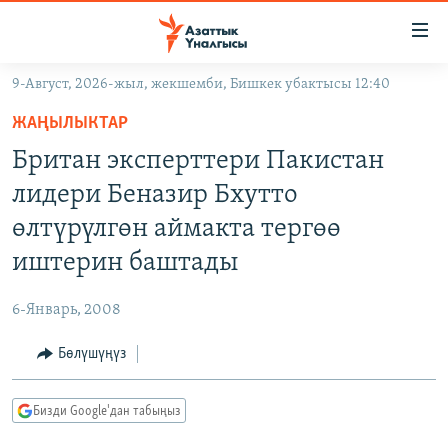
Линктер
Мазмунга
өтүңүз
9-Август, 2026-жыл, жекшемби, Бишкек убактысы 12:40
Навигацияга
ЖАҢЫЛЫКТАР
өтүңүз
ЖАҢЫЛЫКТАР
КЫРГЫЗСТАН
Издөөгө
Британ эксперттери Пакистан
салыңыз
ДҮЙНӨ
КЫРГЫЗСТАН
лидери Беназир Бхутто
УКРАИНА
САЯСАТ
ДҮЙНӨ
өлтүрүлгөн аймакта тергөө
АТАЙЫН ИЛИКТӨӨ
ЭКОНОМИКА
БОРБОР АЗИЯ
иштерин баштады
ТВ ПРОГРАММАЛАР
МАДАНИЯТ
6-Январь, 2008
ПОДКАСТ
БҮГҮН АЗАТТЫКТА
Бөлүшүңүз
ӨЗГӨЧӨ ПИКИР
ЭКСПЕРТТЕР ТАЛДАЙТ
БИЗ ЖАНА ДҮЙНӨ
Русский
Бизди Google'дан табыңыз
ДАНИСТЕ