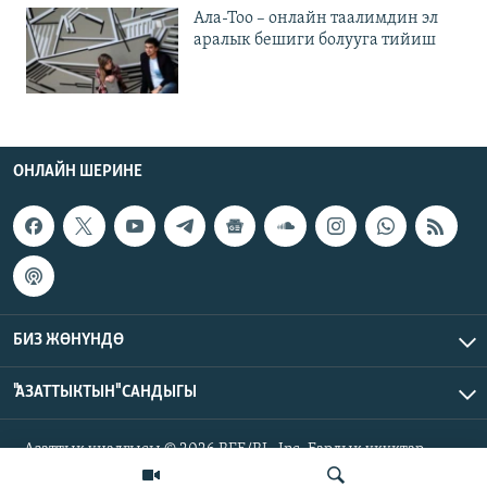
Ала-Тоо – онлайн таалимдин эл
аралык бешиги болууга тийиш
ОНЛАЙН ШЕРИНЕ
БИЗ ЖӨНҮНДӨ
"АЗАТТЫКТЫН" САНДЫГЫ
Азаттык үналгысы © 2026 RFE/RL, Inc. Бардык укуктар
корголгон.