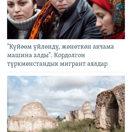
"Күйөөм үйлөндү, жөнөткөн акчама
машина алды". Кордолгон
түркмөнстандык мигрант аялдар