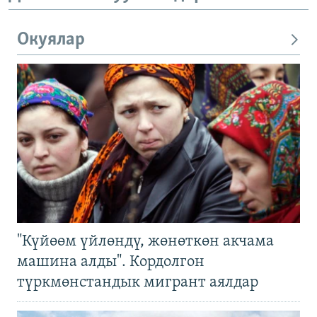
Окуялар
"Күйөөм үйлөндү, жөнөткөн акчама
машина алды". Кордолгон
түркмөнстандык мигрант аялдар