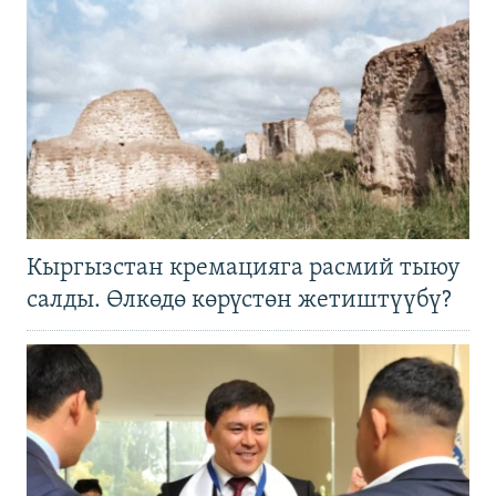
Кыргызстан кремацияга расмий тыюу
салды. Өлкөдө көрүстөн жетиштүүбү?