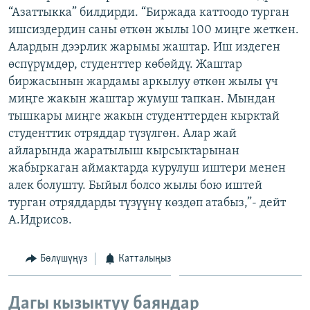
“Азаттыкка” билдирди. “Биржада каттоодо турган
ОНЛАЙН ШЕРИНЕ
ЭЖЕ-СИҢДИЛЕР
ишсиздердин саны өткөн жылы 100 миңге жеткен.
АЗАТТЫК+
Алардын дээрлик жарымы жаштар. Иш издеген
ЫҢГАЙСЫЗ СУРООЛОР
өспүрүмдөр, студенттер көбөйдү. Жаштар
биржасынын жардамы аркылуу өткөн жылы үч
миңге жакын жаштар жумуш тапкан. Мындан
ЭЕ/АРнун бардык сайттары
тышкары миңге жакын студенттерден кырктай
студенттик отряддар түзүлгөн. Алар жай
айларында жаратылыш кырсыктарынан
жабыркаган аймактарда курулуш иштери менен
алек болушту. Быйыл болсо жылы бою иштей
турган отряддарды түзүүнү көздөп атабыз,”- дейт
А.Идрисов.
Бөлүшүңүз
Катталыңыз
Дагы кызыктуу баяндар