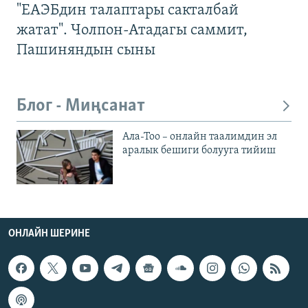
"ЕАЭБдин талаптары сакталбай
жатат". Чолпон-Атадагы саммит,
Пашиняндын сыны
Блог - Миңсанат
Ала-Тоо – онлайн таалимдин эл
аралык бешиги болууга тийиш
ОНЛАЙН ШЕРИНЕ