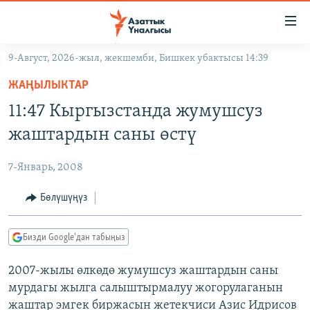
Линктер
Мазмунга
өтүңүз
9-Август, 2026-жыл, жекшемби, Бишкек убактысы 14:39
Навигацияга
ЖАҢЫЛЫКТАР
өтүңүз
ЖАҢЫЛЫКТАР
КЫРГЫЗСТАН
Издөөгө
11:47 Кыргызстанда жумушсуз
салыңыз
ДҮЙНӨ
КЫРГЫЗСТАН
жаштардын саны өстү
УКРАИНА
САЯСАТ
ДҮЙНӨ
7-Январь, 2008
АТАЙЫН ИЛИКТӨӨ
ЭКОНОМИКА
БОРБОР АЗИЯ
ТВ ПРОГРАММАЛАР
Бөлүшүңүз
МАДАНИЯТ
ПОДКАСТ
БҮГҮН АЗАТТЫКТА
Бизди Google'дан табыңыз
ӨЗГӨЧӨ ПИКИР
ЭКСПЕРТТЕР ТАЛДАЙТ
2007-жылы өлкөдө жумушсуз жаштардын саны
БИЗ ЖАНА ДҮЙНӨ
Русский
мурдагы жылга салыштырмалуу жогорулаганын
ДАНИСТЕ
жаштар эмгек биржасын жетекчиси Азис Идрисов