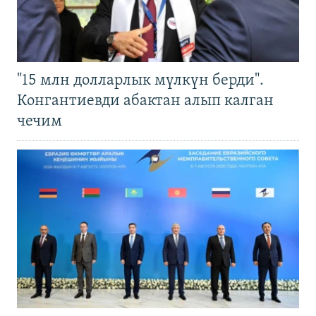
"15 млн долларлык мүлкүн берди".
Конгантиевди абактан алып калган
чечим