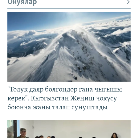
Окуялар
"Толук даяр болгондор гана чыгышы
керек". Кыргызстан Жеңиш чокусу
боюнча жаңы талап сунуштады