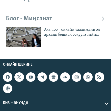
Блог - Миңсанат
Ала-Тоо – онлайн таалимдин эл
аралык бешиги болууга тийиш
ОНЛАЙН ШЕРИНЕ
БИЗ ЖӨНҮНДӨ