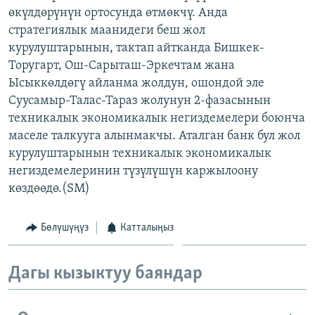
өкүлдөрүнүн ортосунда өтмөкчү. Анда
ОНЛАЙН ШЕРИНЕ
ЭЖЕ-СИҢДИЛЕР
стратегиялык маанидеги беш жол
АЗАТТЫК+
курулуштарынын, тактап айтканда Бишкек-
ЫҢГАЙСЫЗ СУРООЛОР
Торугарт, Ош-Сарыташ-Эркечтам жана
Ысыккөлдөгү айланма жолдун, ошондой эле
Суусамыр-Талас-Тараз жолунун 2-фазасынын
ЭЕ/АРнун бардык сайттары
техникалык экономикалык негиздемелери боюнча
маселе талкууга алынмакчы. Аталган банк бул жол
курулуштарынын техникалык экономикалык
негиздемелеринин түзүлүшүн каржылоону
көздөөдө.(SM)
Бөлүшүңүз
Катталыңыз
Дагы кызыктуу баяндар