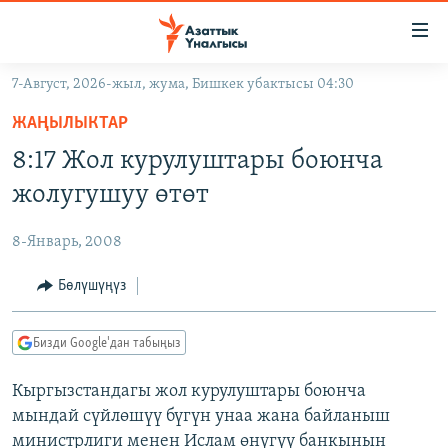
Линктер
Мазмунга
өтүңүз
7-Август, 2026-жыл, жума, Бишкек убактысы 04:30
Навигацияга
ЖАҢЫЛЫКТАР
өтүңүз
ЖАҢЫЛЫКТАР
КЫРГЫЗСТАН
Издөөгө
8:17 Жол курулуштары боюнча
салыңыз
ДҮЙНӨ
КЫРГЫЗСТАН
жолугушуу өтөт
УКРАИНА
САЯСАТ
ДҮЙНӨ
8-Январь, 2008
АТАЙЫН ИЛИКТӨӨ
ЭКОНОМИКА
БОРБОР АЗИЯ
ТВ ПРОГРАММАЛАР
Бөлүшүңүз
МАДАНИЯТ
ПОДКАСТ
БҮГҮН АЗАТТЫКТА
Бизди Google'дан табыңыз
ӨЗГӨЧӨ ПИКИР
ЭКСПЕРТТЕР ТАЛДАЙТ
Кыргызстандагы жол курулуштары боюнча
БИЗ ЖАНА ДҮЙНӨ
Русский
мындай сүйлөшүү бүгүн унаа жана байланыш
ДАНИСТЕ
министрлиги менен Ислам өнүгүү банкынын