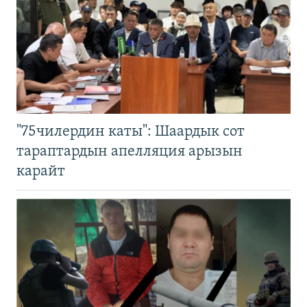
"75чилердин каты": Шаардык сот
тараптардын апелляция арызын
карайт