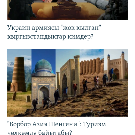
Украин армиясы "жок кылган"
кыргызстандыктар кимдер?
"Борбор Азия Шенгени": Туризм
чөлкөмдү байытабы?