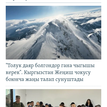
"Толук даяр болгондор гана чыгышы
керек". Кыргызстан Жеңиш чокусу
боюнча жаңы талап сунуштады