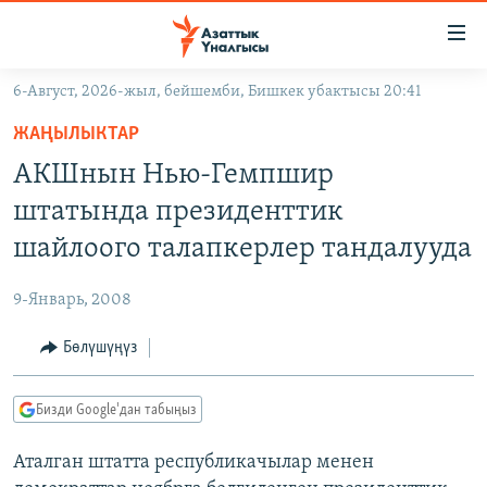
Линктер
Мазмунга
өтүңүз
6-Август, 2026-жыл, бейшемби, Бишкек убактысы 20:41
Навигацияга
ЖАҢЫЛЫКТАР
өтүңүз
ЖАҢЫЛЫКТАР
КЫРГЫЗСТАН
Издөөгө
АКШнын Нью-Гемпшир
салыңыз
ДҮЙНӨ
КЫРГЫЗСТАН
штатында президенттик
УКРАИНА
САЯСАТ
ДҮЙНӨ
шайлоого талапкерлер тандалууда
АТАЙЫН ИЛИКТӨӨ
ЭКОНОМИКА
БОРБОР АЗИЯ
9-Январь, 2008
ТВ ПРОГРАММАЛАР
МАДАНИЯТ
Бөлүшүңүз
ПОДКАСТ
БҮГҮН АЗАТТЫКТА
ӨЗГӨЧӨ ПИКИР
ЭКСПЕРТТЕР ТАЛДАЙТ
Бизди Google'дан табыңыз
БИЗ ЖАНА ДҮЙНӨ
Русский
Аталган штатта республикачылар менен
ДАНИСТЕ