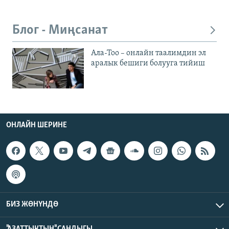
Блог - Миңсанат
Ала-Тоо – онлайн таалимдин эл
аралык бешиги болууга тийиш
ОНЛАЙН ШЕРИНЕ
БИЗ ЖӨНҮНДӨ