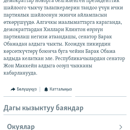
демократтар ноябрга белгиленген президенттик
ОНЛАЙН ШЕРИНЕ
ЭЖЕ-СИҢДИЛЕР
шайлоого чыкчу талапкерлерин тандоо үчүн ички
партиялык шайлоонун экинчи айлампасын
АЗАТТЫК+
өткөрүшүүдө. Алгачкы маалыматтарга караганда,
ЫҢГАЙСЫЗ СУРООЛОР
демократтардан Хиллари Клинтон өзүнүн
партиялаш негизи атаандашы, сенатор Барак
Обамадан алдыга чыкты. Коомдук пикирдин
ЭЕ/АРнун бардык сайттары
көрсөткүчтөрү боюнча буга чейин Барак Обама
алдыда келаткан эле. Республикачылардан сенатор
Жон Маккейн алдыга оозуп чыкканы
кабарланууда.
Бөлүшүңүз
Катталыңыз
Дагы кызыктуу баяндар
Окуялар