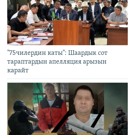
"75чилердин каты": Шаардык сот
тараптардын апелляция арызын
карайт