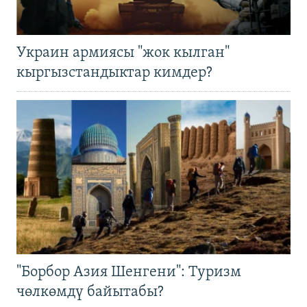
Украин армиясы "жок кылган"
кыргызстандыктар кимдер?
"Борбор Азия Шенгени": Туризм
чөлкөмдү байытабы?