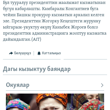
Бул тууралуу президенттин маалымат кызматынан
ОНЛАЙН ШЕРИНЕ
ЭЖЕ-СИҢДИЛЕР
бүгүн кабарлашты. Камбаралы Конгантиев буга
АЗАТТЫК+
чейин Башкы прокурор кызматын аркалап келген
эле. Президенттин Жогорку Кеңештеги мурунку
ЫҢГАЙСЫЗ СУРООЛОР
ыйгарым-укуктуу өкүлү Каныбек Жороев болсо
президенттик администрацияга жооптуу кызматка
ЭЕ/АРнун бардык сайттары
дайындалган.(AiT)
Бөлүшүңүз
Катталыңыз
Дагы кызыктуу баяндар
Окуялар