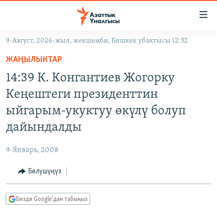
Линктер
Мазмунга
өтүңүз
9-Август, 2026-жыл, жекшемби, Бишкек убактысы 12:32
Навигацияга
ЖАҢЫЛЫКТАР
өтүңүз
ЖАҢЫЛЫКТАР
КЫРГЫЗСТАН
Издөөгө
14:39 К. Конгантиев Жогорку
салыңыз
ДҮЙНӨ
КЫРГЫЗСТАН
Кеңештеги президенттин
УКРАИНА
САЯСАТ
ДҮЙНӨ
ыйгарым-укуктуу өкүлү болуп
АТАЙЫН ИЛИКТӨӨ
ЭКОНОМИКА
БОРБОР АЗИЯ
дайындалды
ТВ ПРОГРАММАЛАР
МАДАНИЯТ
9-Январь, 2008
ПОДКАСТ
БҮГҮН АЗАТТЫКТА
Бөлүшүңүз
ӨЗГӨЧӨ ПИКИР
ЭКСПЕРТТЕР ТАЛДАЙТ
БИЗ ЖАНА ДҮЙНӨ
Русский
Бизди Google'дан табыңыз
ДАНИСТЕ