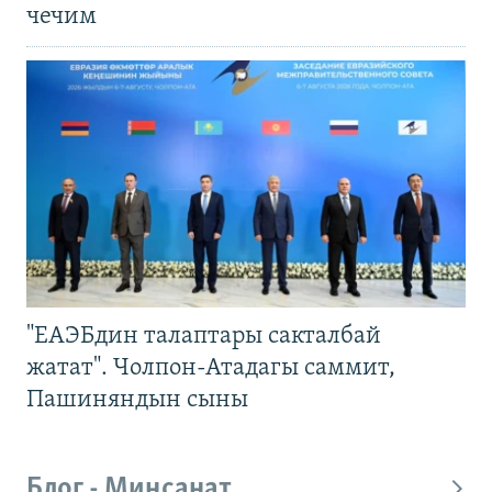
чечим
"ЕАЭБдин талаптары сакталбай
жатат". Чолпон-Атадагы саммит,
Пашиняндын сыны
Блог - Миңсанат