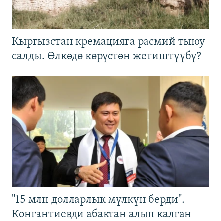
Кыргызстан кремацияга расмий тыюу
салды. Өлкөдө көрүстөн жетиштүүбү?
"15 млн долларлык мүлкүн берди".
Конгантиевди абактан алып калган