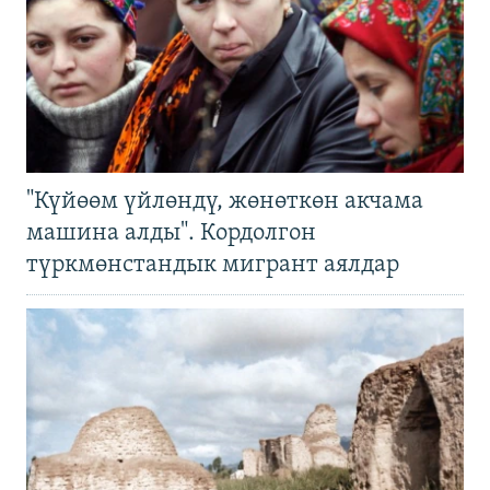
"Күйөөм үйлөндү, жөнөткөн акчама
машина алды". Кордолгон
түркмөнстандык мигрант аялдар