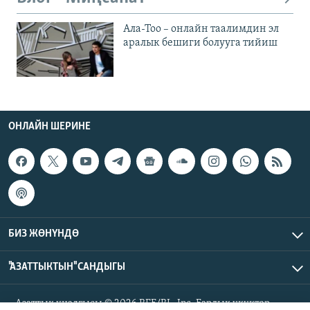
Ала-Тоо – онлайн таалимдин эл
аралык бешиги болууга тийиш
ОНЛАЙН ШЕРИНЕ
БИЗ ЖӨНҮНДӨ
"АЗАТТЫКТЫН" САНДЫГЫ
Азаттык үналгысы © 2026 RFE/RL, Inc. Бардык укуктар