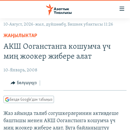
Линктер
Мазмунга
өтүңүз
10-Август, 2026-жыл, дүйшөмбү, Бишкек убактысы 11:26
Навигацияга
ЖАҢЫЛЫКТАР
өтүңүз
ЖАҢЫЛЫКТАР
КЫРГЫЗСТАН
Издөөгө
АКШ Ооганстанга кошумча үч
салыңыз
ДҮЙНӨ
КЫРГЫЗСТАН
миң жоокер жибере алат
УКРАИНА
САЯСАТ
ДҮЙНӨ
10-Январь, 2008
АТАЙЫН ИЛИКТӨӨ
ЭКОНОМИКА
БОРБОР АЗИЯ
ТВ ПРОГРАММАЛАР
Бөлүшүңүз
МАДАНИЯТ
ПОДКАСТ
БҮГҮН АЗАТТЫКТА
Бизди Google'дан табыңыз
ӨЗГӨЧӨ ПИКИР
ЭКСПЕРТТЕР ТАЛДАЙТ
Жаз айында талиб согушкерлеринин активдеше
БИЗ ЖАНА ДҮЙНӨ
Русский
башташы менен АКШ Ооганстанга кошумча үч
ДАНИСТЕ
миң жоокер жибере алат. Буга байланыштуу