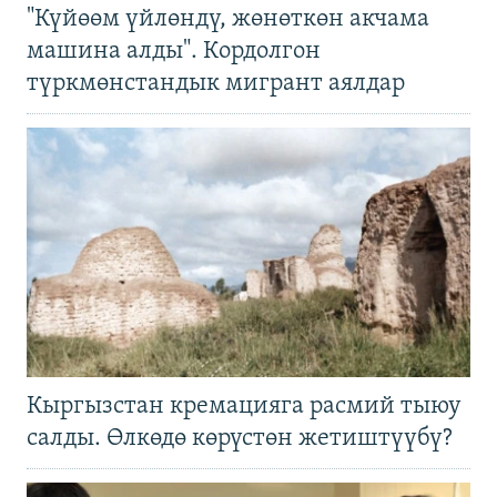
"Күйөөм үйлөндү, жөнөткөн акчама
машина алды". Кордолгон
түркмөнстандык мигрант аялдар
Кыргызстан кремацияга расмий тыюу
салды. Өлкөдө көрүстөн жетиштүүбү?