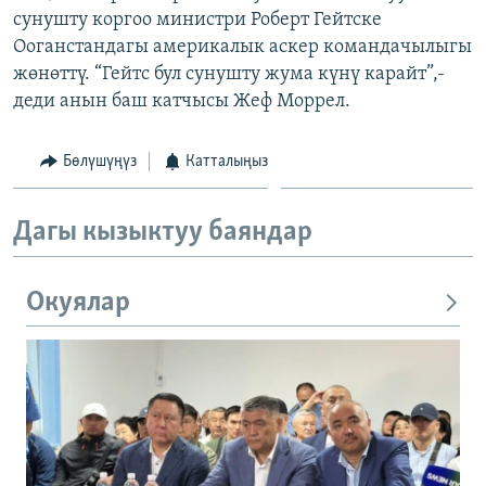
сунушту коргоо министри Роберт Гейтске
ОНЛАЙН ШЕРИНЕ
ЭЖЕ-СИҢДИЛЕР
Ооганстандагы америкалык аскер командачылыгы
АЗАТТЫК+
жөнөттү. “Гейтс бул сунушту жума күнү карайт”,-
ЫҢГАЙСЫЗ СУРООЛОР
деди анын баш катчысы Жеф Моррел.
Бөлүшүңүз
Катталыңыз
ЭЕ/АРнун бардык сайттары
Дагы кызыктуу баяндар
Окуялар