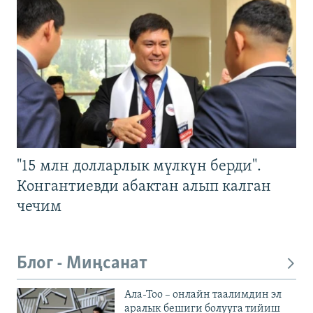
"15 млн долларлык мүлкүн берди".
Конгантиевди абактан алып калган
чечим
Блог - Миңсанат
Ала-Тоо – онлайн таалимдин эл
аралык бешиги болууга тийиш