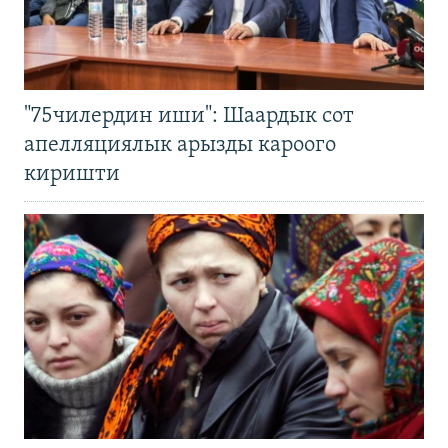
"75чилердин иши": Шаардык сот
апелляциялык арызды кароого
киришти