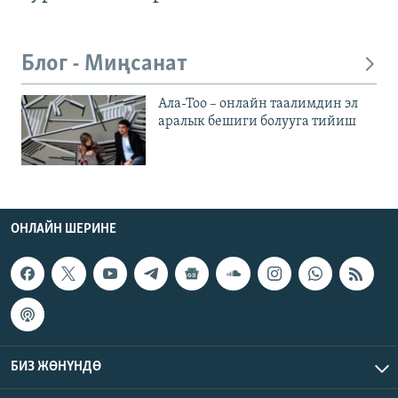
Блог - Миңсанат
Ала-Тоо – онлайн таалимдин эл
аралык бешиги болууга тийиш
ОНЛАЙН ШЕРИНЕ
БИЗ ЖӨНҮНДӨ