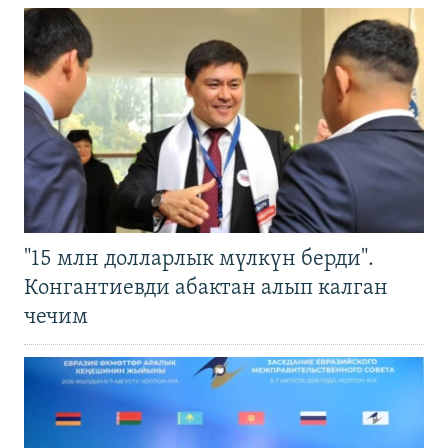
"15 млн долларлык мүлкүн берди".
Конгантиевди абактан алып калган
чечим