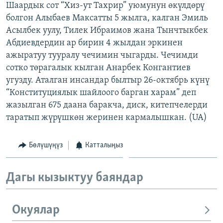
Шаардык сот “Хиз-ут Тахрир” уюмунун өкүлдөрү
ОНЛАЙН ШЕРИНЕ
ЭЖЕ-СИҢДИЛЕР
болгон Алыбаев Максатты 5 жылга, калган Эмиль
АЗАТТЫК+
Асылбек уулу, Тилек Ибраимов жана Тынчтыкбек
Абдиевдердин ар бирин 4 жылдан эркинен
ЫҢГАЙСЫЗ СУРООЛОР
ажыратуу тууралу чечимин чыгарды. Чечимди
сотко төрагалык кылган Анарбек Конгантиев
ЭЕ/АРнун бардык сайттары
угузду. Аталган инсандар былтыр 26-октябрь күнү
“Конституциялык шайлоого барган харам” деп
жазылган 675 даана баракча, диск, китепчелерди
таратып жүрүшкөн жеринен кармалышкан. (UA)
Бөлүшүңүз
Катталыңыз
Дагы кызыктуу баяндар
Окуялар