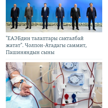
"ЕАЭБдин талаптары сакталбай
жатат". Чолпон-Атадагы саммит,
Пашиняндын сыны