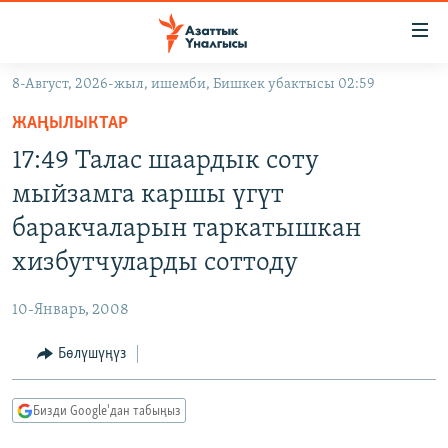
Линктер
Мазмунга
өтүңүз
8-Август, 2026-жыл, ишемби, Бишкек убактысы 02:59
Навигацияга
ЖАҢЫЛЫКТАР
өтүңүз
ЖАҢЫЛЫКТАР
КЫРГЫЗСТАН
Издөөгө
17:49 Талас шаардык соту
салыңыз
ДҮЙНӨ
КЫРГЫЗСТАН
мыйзамга каршы үгүт
УКРАИНА
САЯСАТ
ДҮЙНӨ
баракчаларын таркатышкан
АТАЙЫН ИЛИКТӨӨ
ЭКОНОМИКА
БОРБОР АЗИЯ
хизбутчуларды соттоду
ТВ ПРОГРАММАЛАР
МАДАНИЯТ
10-Январь, 2008
ПОДКАСТ
БҮГҮН АЗАТТЫКТА
Бөлүшүңүз
ӨЗГӨЧӨ ПИКИР
ЭКСПЕРТТЕР ТАЛДАЙТ
БИЗ ЖАНА ДҮЙНӨ
Русский
Бизди Google'дан табыңыз
ДАНИСТЕ