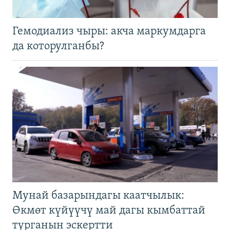
Гемодиализ чыры: акча маркумдарга
да которулганбы?
Мунай базарындагы каатчылык:
Өкмөт күйүүчү май дагы кымбаттай
турганын эскертти