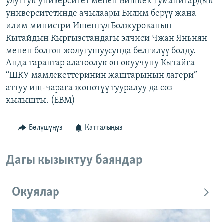
улуттук университет менен Бишкек гуманитардык
ОНЛАЙН ШЕРИНЕ
ЭЖЕ-СИҢДИЛЕР
университетинде ачылаары Билим берүү жана
илим министри Ишенгүл Болжурованын
АЗАТТЫК+
Кытайдын Кыргызстандагы элчиси Чжан Яньнян
ЫҢГАЙСЫЗ СУРООЛОР
менен болгон жолугушуусунда белгилүү болду.
Анда тараптар алатоолук он окуучуну Кытайга
“ШКУ мамлекеттеринин жаштарынын лагери”
ЭЕ/АРнун бардык сайттары
аттуу иш-чарага жөнөтүү тууралуу да сөз
кылышты. (EBM)
Бөлүшүңүз
Катталыңыз
Дагы кызыктуу баяндар
Окуялар