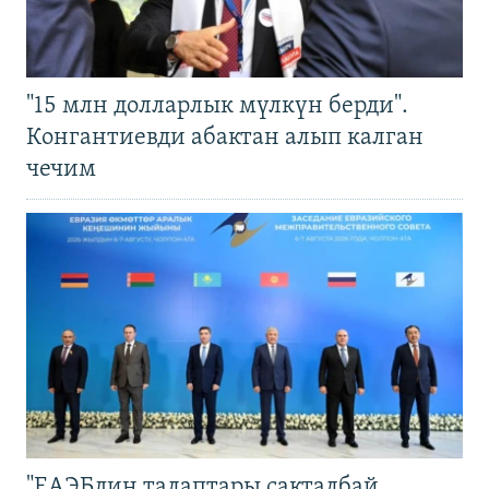
"15 млн долларлык мүлкүн берди".
Конгантиевди абактан алып калган
чечим
"ЕАЭБдин талаптары сакталбай