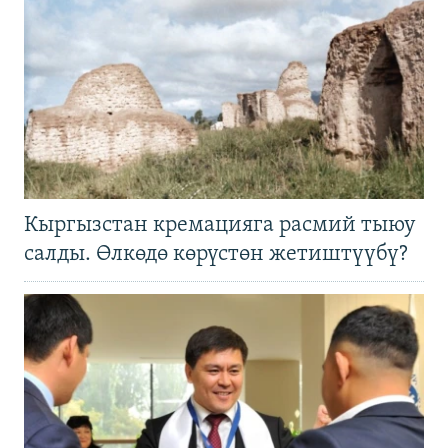
Кыргызстан кремацияга расмий тыюу
салды. Өлкөдө көрүстөн жетиштүүбү?