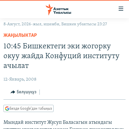
Линктер
Мазмунга
өтүңүз
8-Август, 2026-жыл, ишемби, Бишкек убактысы 23:27
Навигацияга
ЖАҢЫЛЫКТАР
өтүңүз
ЖАҢЫЛЫКТАР
КЫРГЫЗСТАН
Издөөгө
10:45 Бишкектеги эки жогорку
салыңыз
ДҮЙНӨ
КЫРГЫЗСТАН
окуу жайда Конфуций институту
УКРАИНА
САЯСАТ
ДҮЙНӨ
ачылат
АТАЙЫН ИЛИКТӨӨ
ЭКОНОМИКА
БОРБОР АЗИЯ
12-Январь, 2008
ТВ ПРОГРАММАЛАР
МАДАНИЯТ
Бөлүшүңүз
ПОДКАСТ
БҮГҮН АЗАТТЫКТА
ӨЗГӨЧӨ ПИКИР
ЭКСПЕРТТЕР ТАЛДАЙТ
Бизди Google'дан табыңыз
БИЗ ЖАНА ДҮЙНӨ
Русский
Мындай институт Жусуп Баласагын атындагы
ДАНИСТЕ