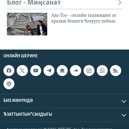
Блог - Миңсанат
Ала-Тоо – онлайн таалимдин эл
аралык бешиги болууга тийиш
ОНЛАЙН ШЕРИНЕ
БИЗ ЖӨНҮНДӨ
"АЗАТТЫКТЫН" САНДЫГЫ