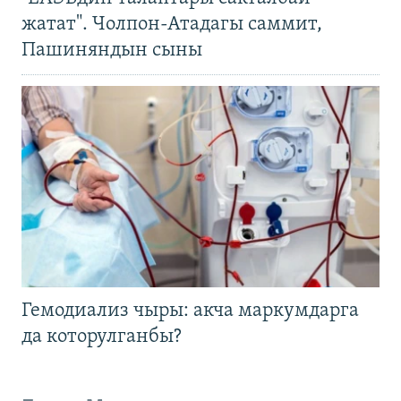
жатат". Чолпон-Атадагы саммит,
Пашиняндын сыны
Гемодиализ чыры: акча маркумдарга
да которулганбы?