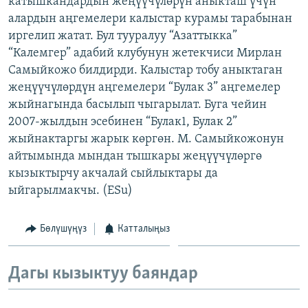
катышкандардын жеңүүчүлөрүн аныкташ үчүн
ОНЛАЙН ШЕРИНЕ
ЭЖЕ-СИҢДИЛЕР
алардын аңгемелери калыстар курамы тарабынан
иргелип жатат. Бул тууралуу “Азаттыкка”
АЗАТТЫК+
“Калемгер” адабий клубунун жетекчиси Мирлан
ЫҢГАЙСЫЗ СУРООЛОР
Самыйкожо билдирди. Калыстар тобу аныктаган
жеңүүчүлөрдүн аңгемелери “Булак 3” аңгемелер
жыйнагында басылып чыгарылат. Буга чейин
ЭЕ/АРнун бардык сайттары
2007-жылдын эсебинен “Булак1, Булак 2”
жыйнактаргы жарык көргөн. М. Самыйкожонун
айтымында мындан тышкары жеңүүчүлөргө
кызыктырчу акчалай сыйлыктары да
ыйгарылмакчы. (ESu)
Бөлүшүңүз
Катталыңыз
Дагы кызыктуу баяндар