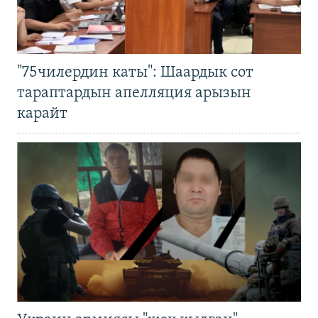
"75чилердин каты": Шаардык сот
тараптардын апелляция арызын
карайт