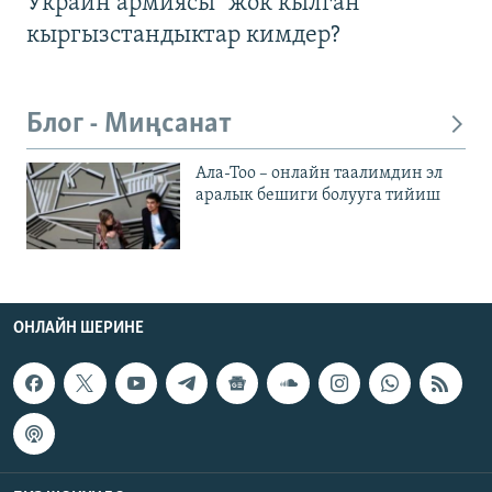
Украин армиясы "жок кылган"
кыргызстандыктар кимдер?
Блог - Миңсанат
Ала-Тоо – онлайн таалимдин эл
аралык бешиги болууга тийиш
ОНЛАЙН ШЕРИНЕ