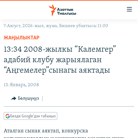
Линктер
Мазмунга
өтүңүз
7-Август, 2026-жыл, жума, Бишкек убактысы 11:00
Навигацияга
ЖАҢЫЛЫКТАР
өтүңүз
ЖАҢЫЛЫКТАР
КЫРГЫЗСТАН
Издөөгө
13:34 2008-жылкы “Калемгер”
салыңыз
ДҮЙНӨ
КЫРГЫЗСТАН
адабий клубу жарыялаган
УКРАИНА
САЯСАТ
ДҮЙНӨ
“Аңгемелер”сынагы аяктады
АТАЙЫН ИЛИКТӨӨ
ЭКОНОМИКА
БОРБОР АЗИЯ
13-Январь, 2008
ТВ ПРОГРАММАЛАР
МАДАНИЯТ
Бөлүшүңүз
ПОДКАСТ
БҮГҮН АЗАТТЫКТА
ӨЗГӨЧӨ ПИКИР
ЭКСПЕРТТЕР ТАЛДАЙТ
Бизди Google'дан табыңыз
БИЗ ЖАНА ДҮЙНӨ
Русский
Аталган сынак аяктап, конкурска
ДАНИСТЕ