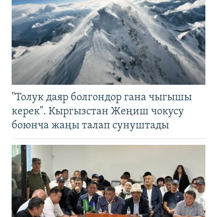
"Толук даяр болгондор гана чыгышы
керек". Кыргызстан Жеңиш чокусу
боюнча жаңы талап сунуштады