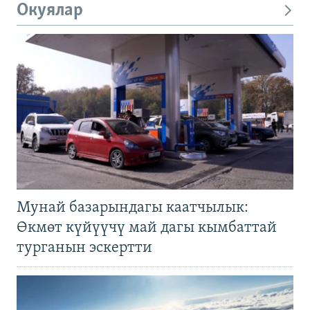
Окуялар
Мунай базарындагы каатчылык:
Өкмөт күйүүчү май дагы кымбаттай
турганын эскертти