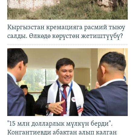
Кыргызстан кремацияга расмий тыюу
салды. Өлкөдө көрүстөн жетиштүүбү?
"15 млн долларлык мүлкүн берди".
Конгантиевди абактан алып калган