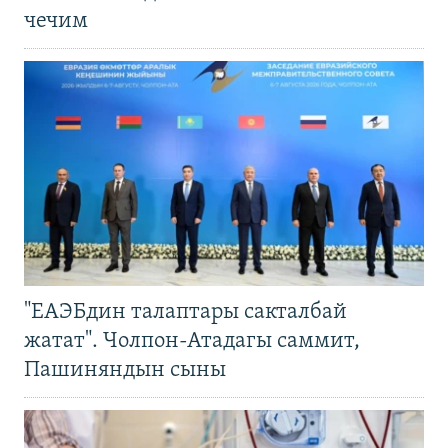
чечим
"ЕАЭБдин талаптары сакталбай
жатат". Чолпон-Атадагы саммит,
Пашиняндын сыны