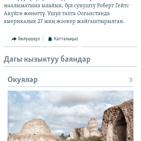
маалыматына ылайык, бул сунушту Роберт Гейтс
ОНЛАЙН ШЕРИНЕ
ЭЖЕ-СИҢДИЛЕР
Акүйгө жөнөттү. Ушул тапта Ооганстанда
АЗАТТЫК+
америкалык 27 миң жоокер жайгаштырылган.
ЫҢГАЙСЫЗ СУРООЛОР
Бөлүшүңүз
Катталыңыз
ЭЕ/АРнун бардык сайттары
Дагы кызыктуу баяндар
Окуялар