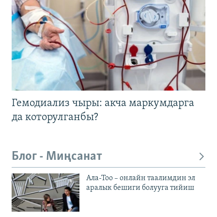
Гемодиализ чыры: акча маркумдарга
да которулганбы?
Блог - Миңсанат
Ала-Тоо – онлайн таалимдин эл
аралык бешиги болууга тийиш