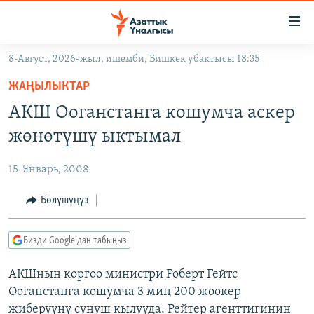
Линктер
Мазмунга
өтүңүз
8-Август, 2026-жыл, ишемби, Бишкек убактысы 18:35
Навигацияга
ЖАҢЫЛЫКТАР
өтүңүз
ЖАҢЫЛЫКТАР
КЫРГЫЗСТАН
Издөөгө
АКШ Ооганстанга кошумча аскер
салыңыз
ДҮЙНӨ
КЫРГЫЗСТАН
жөнөтүшү ыктымал
УКРАИНА
САЯСАТ
ДҮЙНӨ
15-Январь, 2008
АТАЙЫН ИЛИКТӨӨ
ЭКОНОМИКА
БОРБОР АЗИЯ
ТВ ПРОГРАММАЛАР
Бөлүшүңүз
МАДАНИЯТ
ПОДКАСТ
БҮГҮН АЗАТТЫКТА
Бизди Google'дан табыңыз
ӨЗГӨЧӨ ПИКИР
ЭКСПЕРТТЕР ТАЛДАЙТ
АКШнын коргоо министри Роберт Гейтс
БИЗ ЖАНА ДҮЙНӨ
Русский
Ооганстанга кошумча 3 миң 200 жоокер
ДАНИСТЕ
жиберүүнү сунуш кылууда. Рейтер агенттигинин