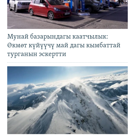
Мунай базарындагы каатчылык:
Өкмөт күйүүчү май дагы кымбаттай
турганын эскертти