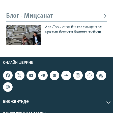
Блог - Миңсанат
Ала-Тоо – онлайн таалимдин эл
аралык бешиги болууга тийиш
ОНЛАЙН ШЕРИНЕ
БИЗ ЖӨНҮНДӨ