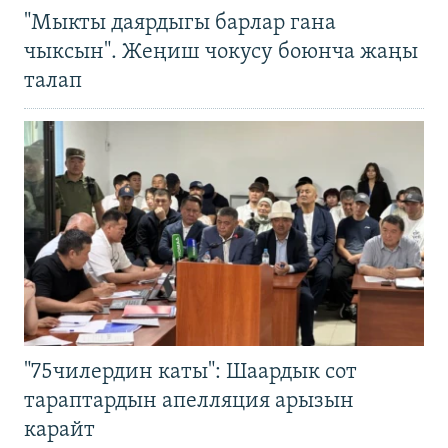
"Мыкты даярдыгы барлар гана
чыксын". Жеңиш чокусу боюнча жаңы
талап
"75чилердин каты": Шаардык сот
тараптардын апелляция арызын
карайт