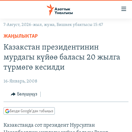
Линктер
Мазмунга
өтүңүз
7-Август, 2026-жыл, жума, Бишкек убактысы 15:47
Навигацияга
ЖАҢЫЛЫКТАР
өтүңүз
ЖАҢЫЛЫКТАР
КЫРГЫЗСТАН
Издөөгө
Казакстан президентинин
салыңыз
ДҮЙНӨ
КЫРГЫЗСТАН
мурдагы күйөө баласы 20 жылга
УКРАИНА
САЯСАТ
ДҮЙНӨ
түрмөгө кесилди
АТАЙЫН ИЛИКТӨӨ
ЭКОНОМИКА
БОРБОР АЗИЯ
16-Январь, 2008
ТВ ПРОГРАММАЛАР
МАДАНИЯТ
Бөлүшүңүз
ПОДКАСТ
БҮГҮН АЗАТТЫКТА
ӨЗГӨЧӨ ПИКИР
ЭКСПЕРТТЕР ТАЛДАЙТ
Бизди Google'дан табыңыз
БИЗ ЖАНА ДҮЙНӨ
Русский
Казакстанда сот президент Нурсултан
ДАНИСТЕ