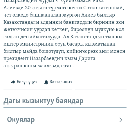
Назарбаевдин мурдагы күйөө баласы Рахат
ОНЛАЙН ШЕРИНЕ
ЭЖЕ-СИҢДИЛЕР
Алиевди 20 жылга түрмөгө кести Сотко катышпай,
чет өлкөдө башпааналап жүргөн Алиев былтыр
АЗАТТЫК+
Казакстандагы алдыңкы банктардын биринин эки
ЫҢГАЙСЫЗ СУРООЛОР
жетекчисин уурдап кеткен, бирөөнүн мүлкүнө кол
салган деп айыпталууда. Ал Казакстандын тышкы
иштер министринин орун басары кызматынан
ЭЕ/АРнун бардык сайттары
былтыр майда бошотулуп, кийинчерээк аны менен
президент Назарбаевдин кызы Дарига
ажырашканы маалымдалган.
Бөлүшүңүз
Катталыңыз
Дагы кызыктуу баяндар
Окуялар