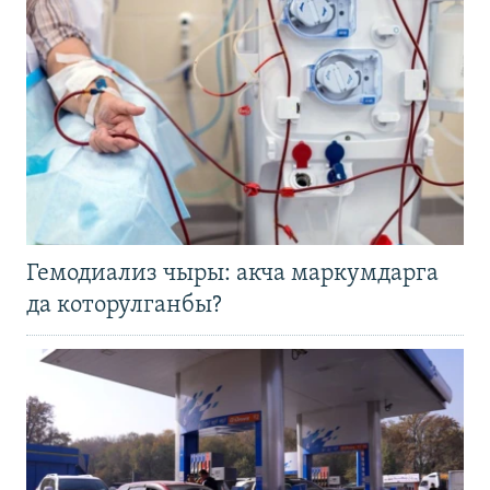
Гемодиализ чыры: акча маркумдарга
да которулганбы?