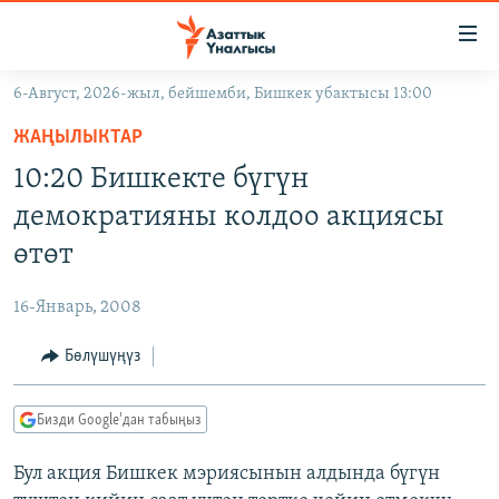
Линктер
Мазмунга
өтүңүз
6-Август, 2026-жыл, бейшемби, Бишкек убактысы 13:00
Навигацияга
ЖАҢЫЛЫКТАР
өтүңүз
ЖАҢЫЛЫКТАР
КЫРГЫЗСТАН
Издөөгө
10:20 Бишкекте бүгүн
салыңыз
ДҮЙНӨ
КЫРГЫЗСТАН
демократияны колдоо акциясы
УКРАИНА
САЯСАТ
ДҮЙНӨ
өтөт
АТАЙЫН ИЛИКТӨӨ
ЭКОНОМИКА
БОРБОР АЗИЯ
16-Январь, 2008
ТВ ПРОГРАММАЛАР
МАДАНИЯТ
Бөлүшүңүз
ПОДКАСТ
БҮГҮН АЗАТТЫКТА
ӨЗГӨЧӨ ПИКИР
ЭКСПЕРТТЕР ТАЛДАЙТ
Бизди Google'дан табыңыз
БИЗ ЖАНА ДҮЙНӨ
Русский
Бул акция Бишкек мэриясынын алдында бүгүн
ДАНИСТЕ