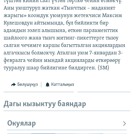
түштөн кийин саат үчтөн төрткө чейин өтмөкчү.
ОНЛАЙН ШЕРИНЕ
ЭЖЕ-СИҢДИЛЕР
Аны уюштуруп жаткан «Тынчтык – маданият
жарыгы» коомдук уюмунун жетекчиси Максим
АЗАТТЫК+
Кулешовдун айтымында, бул бийликти бир
ЫҢГАЙСЫЗ СУРООЛОР
адамдын ээлеп алышына, өткөн парламенттик
шайлоого жана тынч митинг-пикеттерге тыюу
салган чечимге каршы багытталган акциялардын
ЭЕ/АРнун бардык сайттары
алгачкысы болмокчу. Аталган уюм 7-январдан 3-
февралга чейин мындай акцияларды өткөрөөрү
тууралуу шаар бийлигине билдирген. (SM)
Бөлүшүңүз
Катталыңыз
Дагы кызыктуу баяндар
Окуялар