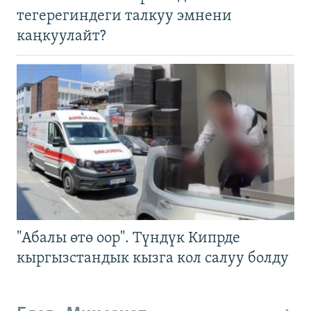
тегерегиндеги талкуу эмнени
каңкуулайт?
"Абалы өтө оор". Түндүк Кипрде
кыргызстандык кызга кол салуу болду