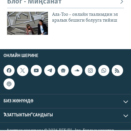
Блог - Миңсанат
Ала-Тоо – онлайн таалимдин эл
аралык бешиги болууга тийиш
ОНЛАЙН ШЕРИНЕ
БИЗ ЖӨНҮНДӨ
"АЗАТТЫКТЫН" САНДЫГЫ
Азаттык үналгысы © 2026 RFE/RL, Inc. Бардык укуктар