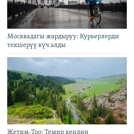
Москвадагы жардыруу: Курьерлерди
текшерүү күч алды
Жетим-Тоо: Темир кендин