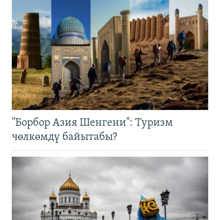
"Борбор Азия Шенгени": Туризм
чөлкөмдү байытабы?