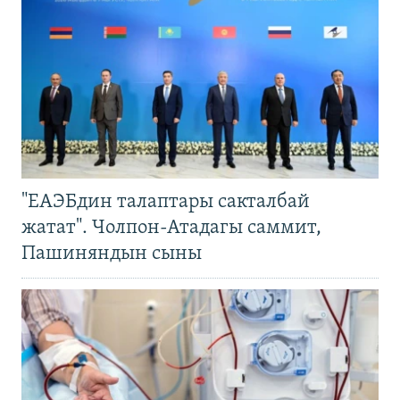
"ЕАЭБдин талаптары сакталбай
жатат". Чолпон-Атадагы саммит,
Пашиняндын сыны