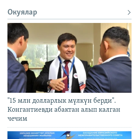
Окуялар
"15 млн долларлык мүлкүн берди".
Конгантиевди абактан алып калган
чечим