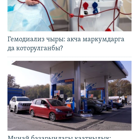
Гемодиализ чыры: акча маркумдарга
да которулганбы?
Мунай базарындагы каатчылык: