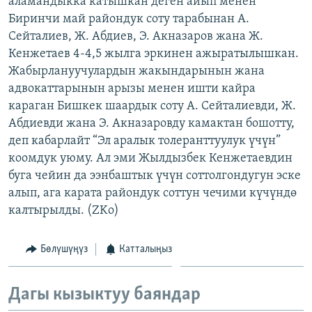
аламандыкка катышкан деген айып менен
ОНЛАЙН ШЕРИНЕ
ЭЖЕ-СИҢДИЛЕР
Биринчи май райондук соту тарабынан А.
Сейталиев, Ж. Абдиев, Э. Акназаров жана Ж.
АЗАТТЫК+
Кенжетаев 4-4,5 жылга эркинен ажыратылышкан.
ЫҢГАЙСЫЗ СУРООЛОР
Жабырлануучулардын жакындарынын жана
адвокаттарынын арызы менен ишти кайра
караган Бишкек шаардык соту А. Сейталиевди, Ж.
ЭЕ/АРнун бардык сайттары
Абдиевди жана Э. Акназаровду камактан бошотту,
деп кабарлайт “Эл аралык толеранттуулук үчүн”
коомдук уюму. Ал эми Жылдызбек Кенжетаевдин
буга чейин да ээнбаштык үчүн соттолгондугун эске
алып, ага карата райондук соттун чечими күчүндө
калтырылды. (ZKo)
Бөлүшүңүз
Катталыңыз
Дагы кызыктуу баяндар