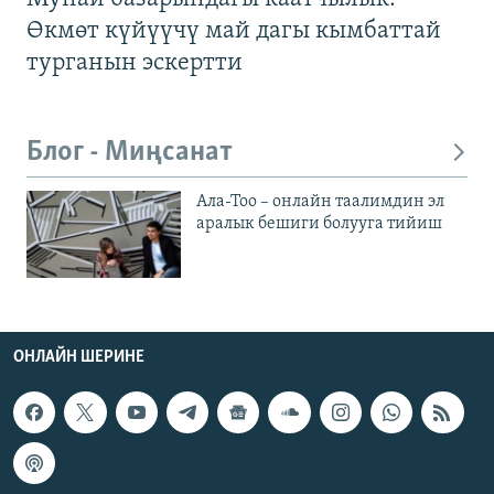
Өкмөт күйүүчү май дагы кымбаттай
турганын эскертти
Блог - Миңсанат
Ала-Тоо – онлайн таалимдин эл
аралык бешиги болууга тийиш
ОНЛАЙН ШЕРИНЕ