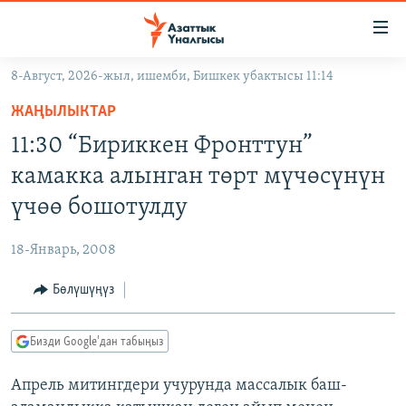
Линктер
Мазмунга
өтүңүз
8-Август, 2026-жыл, ишемби, Бишкек убактысы 11:14
Навигацияга
ЖАҢЫЛЫКТАР
өтүңүз
ЖАҢЫЛЫКТАР
КЫРГЫЗСТАН
Издөөгө
11:30 “Бириккен Фронттун”
салыңыз
ДҮЙНӨ
КЫРГЫЗСТАН
камакка алынган төрт мүчөсүнүн
УКРАИНА
САЯСАТ
ДҮЙНӨ
үчөө бошотулду
АТАЙЫН ИЛИКТӨӨ
ЭКОНОМИКА
БОРБОР АЗИЯ
18-Январь, 2008
ТВ ПРОГРАММАЛАР
МАДАНИЯТ
Бөлүшүңүз
ПОДКАСТ
БҮГҮН АЗАТТЫКТА
ӨЗГӨЧӨ ПИКИР
ЭКСПЕРТТЕР ТАЛДАЙТ
Бизди Google'дан табыңыз
БИЗ ЖАНА ДҮЙНӨ
Русский
Апрель митингдери учурунда массалык баш-
ДАНИСТЕ