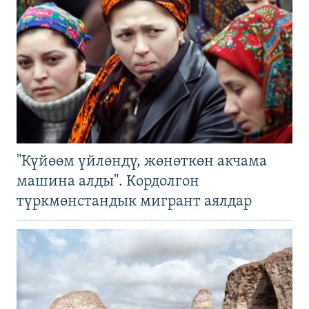
"Күйөөм үйлөндү, жөнөткөн акчама
машина алды". Кордолгон
түркмөнстандык мигрант аялдар