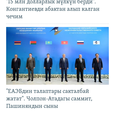
"15 млн долларлык мүлкүн берди".
Конгантиевди абактан алып калган
чечим
"ЕАЭБдин талаптары сакталбай
жатат". Чолпон-Атадагы саммит,
Пашиняндын сыны