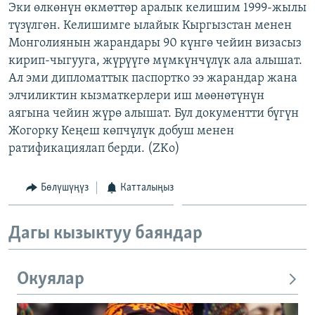
Эки өлкөнүн өкмөттөр аралык келишим 1999-жылы
ОНЛАЙН ШЕРИНЕ
ЭЖЕ-СИҢДИЛЕР
түзүлгөн. Келишимге ылайык Кыргызстан менен
АЗАТТЫК+
Монголиянын жарандары 90 күнгө чейин визасыз
кирип-чыгууга, жүрүүгө мүмкүнчүлүк ала алышат.
ЫҢГАЙСЫЗ СУРООЛОР
Ал эми дипломаттык паспортко ээ жарандар жана
элчиликтин кызматкерлери иш мөөнөтүнүн
ЭЕ/АРнун бардык сайттары
аягына чейин жүрө алышат. Бул документти бүгүн
Жогорку Кеңеш көпчүлүк добуш менен
ратификациялап берди. (ZKo)
Бөлүшүңүз
Катталыңыз
Дагы кызыктуу баяндар
Окуялар