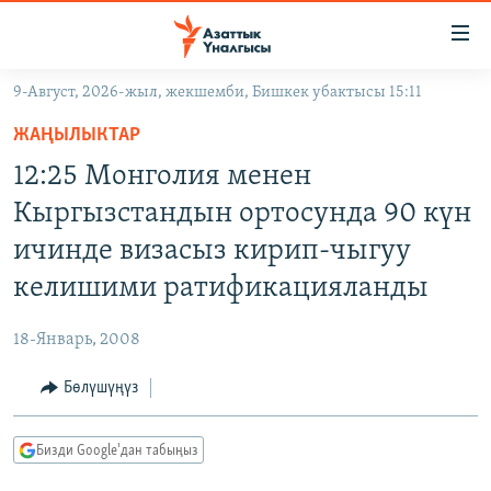
Линктер
Мазмунга
өтүңүз
9-Август, 2026-жыл, жекшемби, Бишкек убактысы 15:11
Навигацияга
ЖАҢЫЛЫКТАР
өтүңүз
ЖАҢЫЛЫКТАР
КЫРГЫЗСТАН
Издөөгө
12:25 Монголия менен
салыңыз
ДҮЙНӨ
КЫРГЫЗСТАН
Кыргызстандын ортосунда 90 күн
УКРАИНА
САЯСАТ
ДҮЙНӨ
ичинде визасыз кирип-чыгуу
АТАЙЫН ИЛИКТӨӨ
ЭКОНОМИКА
БОРБОР АЗИЯ
келишими ратификацияланды
ТВ ПРОГРАММАЛАР
МАДАНИЯТ
18-Январь, 2008
ПОДКАСТ
БҮГҮН АЗАТТЫКТА
Бөлүшүңүз
ӨЗГӨЧӨ ПИКИР
ЭКСПЕРТТЕР ТАЛДАЙТ
БИЗ ЖАНА ДҮЙНӨ
Русский
Бизди Google'дан табыңыз
ДАНИСТЕ