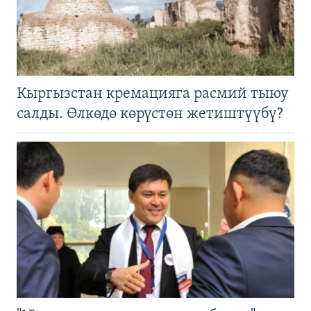
Кыргызстан кремацияга расмий тыюу
салды. Өлкөдө көрүстөн жетиштүүбү?