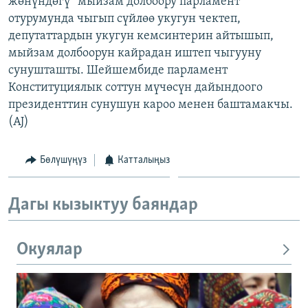
жөнүндөгү” мыйзам долбоору парламент
ОНЛАЙН ШЕРИНЕ
ЭЖЕ-СИҢДИЛЕР
отурумунда чыгып сүйлөө укугун чектеп,
депутаттардын укугун кемсинтерин айтышып,
АЗАТТЫК+
мыйзам долбоорун кайрадан иштеп чыгууну
ЫҢГАЙСЫЗ СУРООЛОР
сунушташты. Шейшембиде парламент
Конституциялык соттун мүчөсүн дайындоого
президенттин сунушун кароо менен баштамакчы.
ЭЕ/АРнун бардык сайттары
(AJ)
Бөлүшүңүз
Катталыңыз
Дагы кызыктуу баяндар
Окуялар