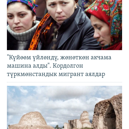
"Күйөөм үйлөндү, жөнөткөн акчама
машина алды". Кордолгон
түркмөнстандык мигрант аялдар