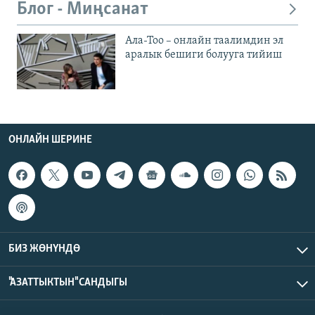
Блог - Миңсанат
Ала-Тоо – онлайн таалимдин эл
аралык бешиги болууга тийиш
ОНЛАЙН ШЕРИНЕ
БИЗ ЖӨНҮНДӨ
"АЗАТТЫКТЫН" САНДЫГЫ