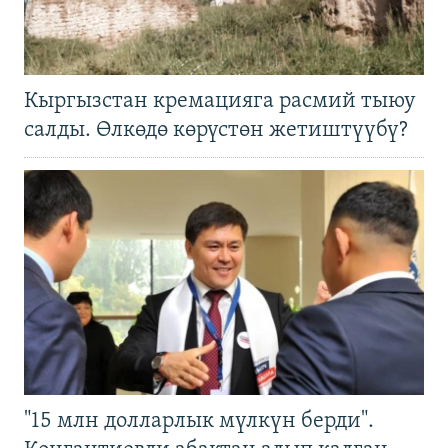
Кыргызстан кремацияга расмий тыюу
салды. Өлкөдө көрүстөн жетиштүүбү?
"15 млн долларлык мүлкүн берди".