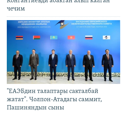
Конгантиевди абактан алып калган
чечим
"ЕАЭБдин талаптары сакталбай
жатат". Чолпон-Атадагы саммит,
Пашиняндын сыны