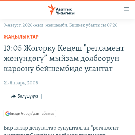
Линктер
Мазмунга
өтүңүз
9-Август, 2026-жыл, жекшемби, Бишкек убактысы 07:26
Навигацияга
ЖАҢЫЛЫКТАР
өтүңүз
ЖАҢЫЛЫКТАР
КЫРГЫЗСТАН
Издөөгө
13:05 Жогорку Кеңеш "регламент
салыңыз
ДҮЙНӨ
КЫРГЫЗСТАН
жөнүндөгү” мыйзам долбоорун
УКРАИНА
САЯСАТ
ДҮЙНӨ
кароону бейшембиде улантат
АТАЙЫН ИЛИКТӨӨ
ЭКОНОМИКА
БОРБОР АЗИЯ
21-Январь, 2008
ТВ ПРОГРАММАЛАР
МАДАНИЯТ
Бөлүшүңүз
ПОДКАСТ
БҮГҮН АЗАТТЫКТА
ӨЗГӨЧӨ ПИКИР
ЭКСПЕРТТЕР ТАЛДАЙТ
Бизди Google'дан табыңыз
БИЗ ЖАНА ДҮЙНӨ
Русский
Бир катар депутаттар сунушталган “регламент
ДАНИСТЕ