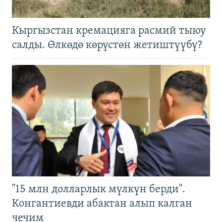
Кыргызстан кремацияга расмий тыюу
салды. Өлкөдө көрүстөн жетиштүүбү?
"15 млн долларлык мүлкүн берди".
Конгантиевди абактан алып калган
чечим