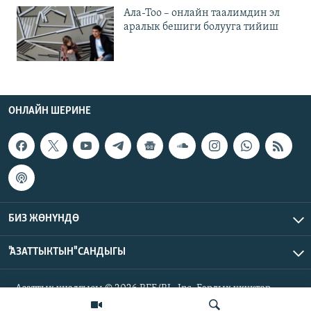
Ала-Тоо – онлайн таалимдин эл
аралык бешиги болууга тийиш
ОНЛАЙН ШЕРИНЕ
БИЗ ЖӨНҮНДӨ
"АЗАТТЫКТЫН" САНДЫГЫ
Азаттык үналгысы © 2026 RFE/RL, Inc. Бардык укуктар
корголгон.