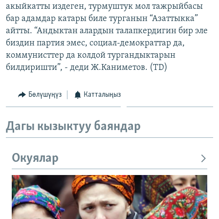
акыйкатты издеген, турмуштук мол тажрыйбасы
бар адамдар катары биле турганын “Азаттыкка”
айтты. “Андыктан алардын талапкердигин бир эле
биздин партия эмес, социал-демократтар да,
коммунисттер да колдой тургандыктарын
билдиришти”, - деди Ж.Каниметов. (TD)
Бөлүшүңүз
Катталыңыз
Дагы кызыктуу баяндар
Окуялар