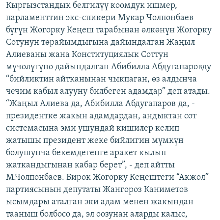
Кыргызстандык белгилүү коомдук ишмер,
ОНЛАЙН ШЕРИНЕ
ЭЖЕ-СИҢДИЛЕР
парламенттин экс-спикери Мукар Чолпонбаев
АЗАТТЫК+
бүгүн Жогорку Кеңеш тарабынан өлкөнүн Жогорку
Сотунун төрайымдыгына дайындалган Жаңыл
ЫҢГАЙСЫЗ СУРООЛОР
Алиеваны жана Конституциялык Соттун
мүчөлүгүнө дайындалган Абибилла Абдугапаровду
ЭЕ/АРнун бардык сайттары
“бийликтин айтканынан чыкпаган, өз алдынча
чечим кабыл алууну билбеген адамдар” деп атады.
“Жаңыл Алиева да, Абибилла Абдугапаров да, -
президентке жакын адамдардан, андыктан сот
системасына эми ушундай кишилер келип
жатышы президент жеке бийлигин мүмкүн
болушунча бекемдегенге аракет кылып
жаткандыгынан кабар берет”, - деп айтты
М.Чолпонбаев. Бирок Жогорку Кеңештеги “Акжол”
партиясынын депутаты Жангороз Каниметов
ысымдары аталган эки адам менен жакындан
тааныш болбосо да, эл оозунан аларды калыс,