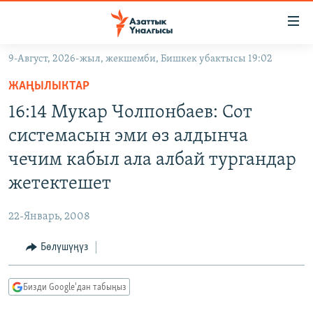
Линктер
Мазмунга
өтүңүз
9-Август, 2026-жыл, жекшемби, Бишкек убактысы 19:02
Навигацияга
ЖАҢЫЛЫКТАР
өтүңүз
ЖАҢЫЛЫКТАР
КЫРГЫЗСТАН
Издөөгө
16:14 Мукар Чолпонбаев: Cот
салыңыз
ДҮЙНӨ
КЫРГЫЗСТАН
системасын эми өз алдынча
УКРАИНА
САЯСАТ
ДҮЙНӨ
чечим кабыл ала албай тургандар
АТАЙЫН ИЛИКТӨӨ
ЭКОНОМИКА
БОРБОР АЗИЯ
жетектешет
ТВ ПРОГРАММАЛАР
МАДАНИЯТ
22-Январь, 2008
ПОДКАСТ
БҮГҮН АЗАТТЫКТА
Бөлүшүңүз
ӨЗГӨЧӨ ПИКИР
ЭКСПЕРТТЕР ТАЛДАЙТ
БИЗ ЖАНА ДҮЙНӨ
Русский
Бизди Google'дан табыңыз
ДАНИСТЕ