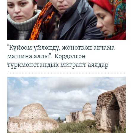
"Күйөөм үйлөндү, жөнөткөн акчама
машина алды". Кордолгон
түркмөнстандык мигрант аялдар