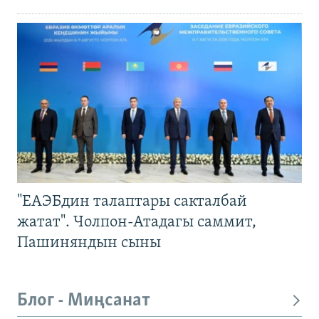
"ЕАЭБдин талаптары сакталбай
жатат". Чолпон-Атадагы саммит,
Пашиняндын сыны
Блог - Миңсанат