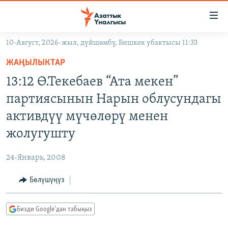
Линктер
Мазмунга
өтүңүз
10-Август, 2026-жыл, дүйшөмбү, Бишкек убактысы 11:33
Навигацияга
ЖАҢЫЛЫКТАР
өтүңүз
ЖАҢЫЛЫКТАР
КЫРГЫЗСТАН
Издөөгө
13:12 Ө.Текебаев “Ата мекен”
салыңыз
ДҮЙНӨ
КЫРГЫЗСТАН
партиясынын Нарын облусундагы
УКРАИНА
САЯСАТ
ДҮЙНӨ
активдүү мүчөлөрү менен
АТАЙЫН ИЛИКТӨӨ
ЭКОНОМИКА
БОРБОР АЗИЯ
жолугушту
ТВ ПРОГРАММАЛАР
МАДАНИЯТ
24-Январь, 2008
ПОДКАСТ
БҮГҮН АЗАТТЫКТА
Бөлүшүңүз
ӨЗГӨЧӨ ПИКИР
ЭКСПЕРТТЕР ТАЛДАЙТ
БИЗ ЖАНА ДҮЙНӨ
Русский
Бизди Google'дан табыңыз
ДАНИСТЕ