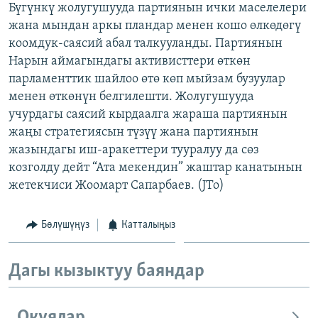
Бүгүнкү жолугушууда партиянын ички маселелери
ОНЛАЙН ШЕРИНЕ
ЭЖЕ-СИҢДИЛЕР
жана мындан аркы пландар менен кошо өлкөдөгү
АЗАТТЫК+
коомдук-саясий абал талкууланды. Партиянын
Нарын аймагындагы активисттери өткөн
ЫҢГАЙСЫЗ СУРООЛОР
парламенттик шайлоо өтө көп мыйзам бузуулар
менен өткөнүн белгилешти. Жолугушууда
ЭЕ/АРнун бардык сайттары
учурдагы саясий кырдаалга жараша партиянын
жаңы стратегиясын түзүү жана партиянын
жазындагы иш-аракеттери тууралуу да сөз
козголду дейт “Ата мекендин” жаштар канатынын
жетекчиси Жоомарт Сапарбаев. (JTo)
Бөлүшүңүз
Катталыңыз
Дагы кызыктуу баяндар
Окуялар