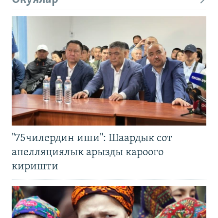
"75чилердин иши": Шаардык сот
апелляциялык арызды кароого
киришти