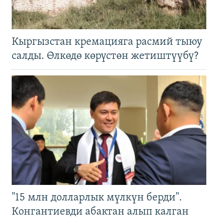
Кыргызстан кремацияга расмий тыюу
салды. Өлкөдө көрүстөн жетиштүүбү?
"15 млн долларлык мүлкүн берди".
Конгантиевди абактан алып калган