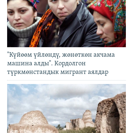
"Күйөөм үйлөндү, жөнөткөн акчама
машина алды". Кордолгон
түркмөнстандык мигрант аялдар