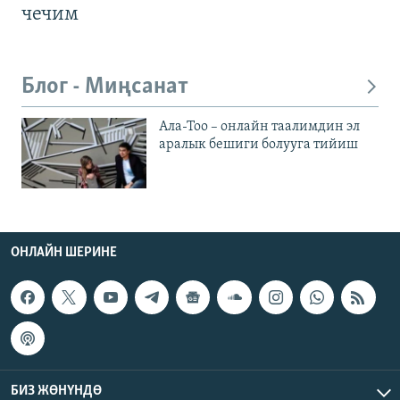
чечим
Блог - Миңсанат
Ала-Тоо – онлайн таалимдин эл
аралык бешиги болууга тийиш
ОНЛАЙН ШЕРИНЕ
БИЗ ЖӨНҮНДӨ