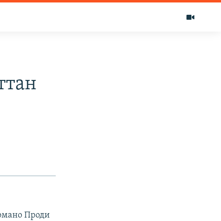
ттан
омано Проди