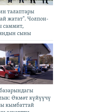
ин талаптары
ай жатат". Чолпон-
ы саммит,
яндын сыны
базарындагы
лык: Өкмөт күйүүчү
гы кымбаттай