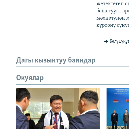
ЭЖЕ-СИҢДИЛЕР
жетектеген ө
бошотууга пр
АЗАТТЫК+
мөөнөтүнөн м
ЫҢГАЙСЫЗ СУРООЛОР
куроону суну
Бөлүшүңү
Дагы кызыктуу баяндар
Окуялар