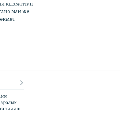
ди кызматтан
тано эми же
 өкмөт
айн
 аралык
га тийиш