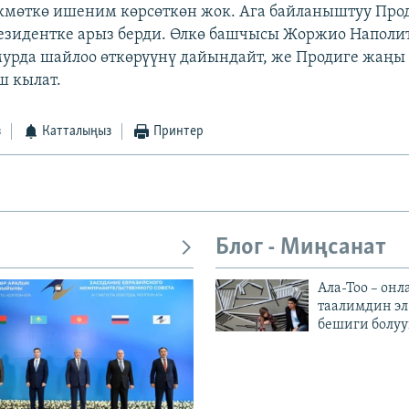
кмөткө ишеним көрсөткөн жок. Ага байланыштуу Про
езидентке арыз берди. Өлкө башчысы Жоржио Наполи
урда шайлоо өткөрүүнү дайындайт, же Продиге жаңы
ш кылат.
з
Катталыңыз
Принтер
Блог - Миңсанат
Ала-Тоо – онл
таалимдин эл
бешиги болуу