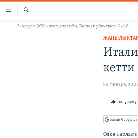
Линктер
Мазмунга
өтүңүз
Издөө
8-Август, 2026-жыл, ишемби, Бишкек убактысы 04:16
ЖАҢЫЛЫКТАР
Навигацияга
өтүңүз
ЖАҢЫЛЫКТА
КЫРГЫЗСТАН
Издөөгө
Итали
ДҮЙНӨ
КЫРГЫЗСТАН
салыңыз
УКРАИНА
САЯСАТ
ДҮЙНӨ
кетти
АТАЙЫН ИЛИКТӨӨ
ЭКОНОМИКА
БОРБОР АЗИЯ
ТВ ПРОГРАММАЛАР
МАДАНИЯТ
25-Январь, 200
ПОДКАСТ
БҮГҮН АЗАТТЫКТА
Бөлүшүңү
ӨЗГӨЧӨ ПИКИР
ЭКСПЕРТТЕР ТАЛДАЙТ
БИЗ ЖАНА ДҮЙНӨ
Бизди Google'д
ДАНИСТЕ
Өлкө парламе