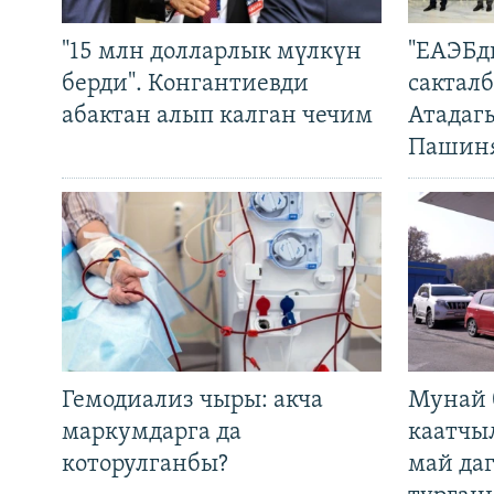
"15 млн долларлык мүлкүн
"ЕАЭБд
берди". Конгантиевди
сакталб
абактан алып калган чечим
Атадаг
Пашин
Гемодиализ чыры: акча
Мунай 
маркумдарга да
каатчы
которулганбы?
май да