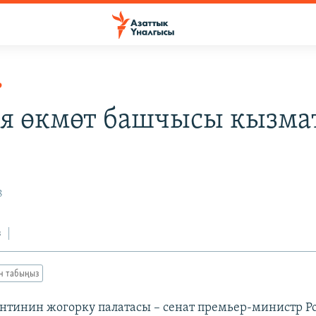
Р
я өкмөт башчысы кызма
8
з
ан табыңыз
нтинин жогорку палатасы – сенат премьер-министр Р