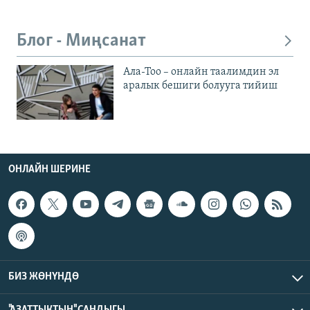
Блог - Миңсанат
Ала-Тоо – онлайн таалимдин эл
аралык бешиги болууга тийиш
ОНЛАЙН ШЕРИНЕ
БИЗ ЖӨНҮНДӨ