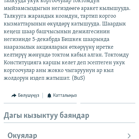
талкууда укук коргоочулар токтомдун
ОНЛАЙН ШЕРИНЕ
ЭЖЕ-СИҢДИЛЕР
мыйзамсыздыгын негиздөөгө аракет кылышууда.
Талкууга жарандык коомдун, тартип коргоо
АЗАТТЫК+
кызматтарынын өкүлдөрү катышууда. Шаардык
ЫҢГАЙСЫЗ СУРООЛОР
кеңеш шаар башчысынын демилгесинин
негизинде 5-декабрда Бишкек шаарында
нааразылык акцияларын өткөрүүнү иретке
ЭЕ/АРнун бардык сайттары
келтирүү жөнүндө токтом кабыл алган. Токтомду
Конституцияга каршы келет деп эсептеген укук
коргоочулар аны жокко чыгаруунун ар кыл
жолдорун издеп жатышат. (BuS)
Бөлүшүңүз
Катталыңыз
Дагы кызыктуу баяндар
Окуялар