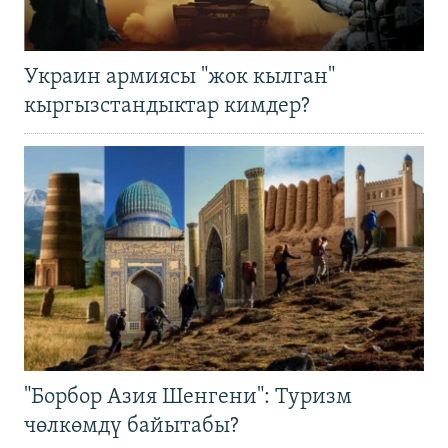
Украин армиясы "жок кылган"
кыргызстандыктар кимдер?
"Борбор Азия Шенгени": Туризм
чөлкөмдү байытабы?