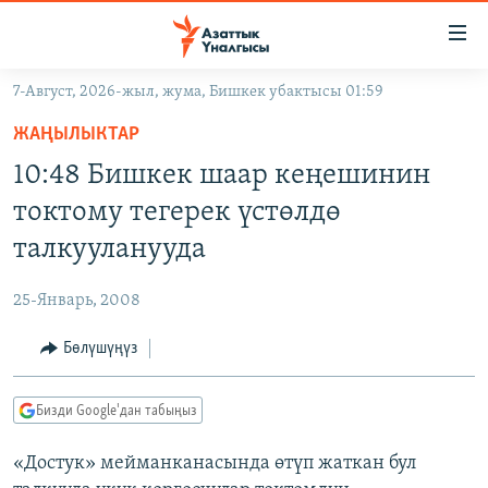
Линктер
Мазмунга
өтүңүз
7-Август, 2026-жыл, жума, Бишкек убактысы 01:59
Навигацияга
ЖАҢЫЛЫКТАР
өтүңүз
ЖАҢЫЛЫКТАР
КЫРГЫЗСТАН
Издөөгө
10:48 Бишкек шаар кеңешинин
салыңыз
ДҮЙНӨ
КЫРГЫЗСТАН
токтому тегерек үстөлдө
УКРАИНА
САЯСАТ
ДҮЙНӨ
талкууланууда
АТАЙЫН ИЛИКТӨӨ
ЭКОНОМИКА
БОРБОР АЗИЯ
25-Январь, 2008
ТВ ПРОГРАММАЛАР
МАДАНИЯТ
Бөлүшүңүз
ПОДКАСТ
БҮГҮН АЗАТТЫКТА
ӨЗГӨЧӨ ПИКИР
ЭКСПЕРТТЕР ТАЛДАЙТ
Бизди Google'дан табыңыз
БИЗ ЖАНА ДҮЙНӨ
Русский
«Достук» мейманканасында өтүп жаткан бул
ДАНИСТЕ