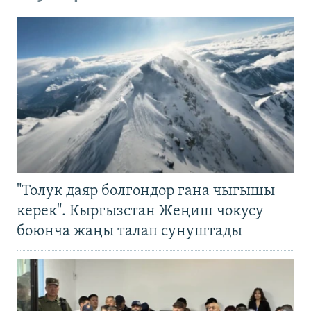
"Толук даяр болгондор гана чыгышы
керек". Кыргызстан Жеңиш чокусу
боюнча жаңы талап сунуштады