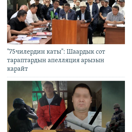
"75чилердин каты": Шаардык сот
тараптардын апелляция арызын
карайт