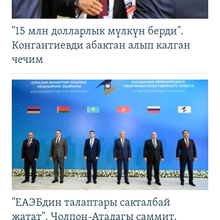
"15 млн долларлык мүлкүн берди".
Конгантиевди абактан алып калган
чечим
"ЕАЭБдин талаптары сакталбай
жатат". Чолпон-Атадагы саммит,