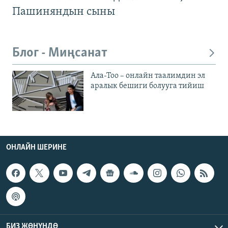
Пашиняндын сыны
Блог - Миңсанат
Ала-Тоо – онлайн таалимдин эл
аралык бешиги болууга тийиш
ОНЛАЙН ШЕРИНЕ
БИЗ ЖӨНҮНДӨ