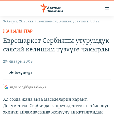
Линктер
Мазмунга
өтүңүз
9-Август, 2026-жыл, жекшемби, Бишкек убактысы 08:22
Навигацияга
ЖАҢЫЛЫКТАР
өтүңүз
ЖАҢЫЛЫКТАР
КЫРГЫЗСТАН
Издөөгө
Еврошаркет Сербияны утурумдук
салыңыз
ДҮЙНӨ
КЫРГЫЗСТАН
саясий келишим түзүүгө чакырды
УКРАИНА
САЯСАТ
ДҮЙНӨ
29-Январь, 2008
АТАЙЫН ИЛИКТӨӨ
ЭКОНОМИКА
БОРБОР АЗИЯ
ТВ ПРОГРАММАЛАР
Бөлүшүңүз
МАДАНИЯТ
ПОДКАСТ
БҮГҮН АЗАТТЫКТА
Бизди Google'дан табыңыз
ӨЗГӨЧӨ ПИКИР
ЭКСПЕРТТЕР ТАЛДАЙТ
Ал соода жана виза маселелерин карайт.
БИЗ ЖАНА ДҮЙНӨ
Русский
Документке Сербиядагы президенттик шайлоонун
ДАНИСТЕ
экинчи айлампасында жеңүүчү аныкталгандан