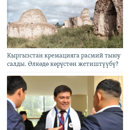
Кыргызстан кремацияга расмий тыюу
салды. Өлкөдө көрүстөн жетиштүүбү?