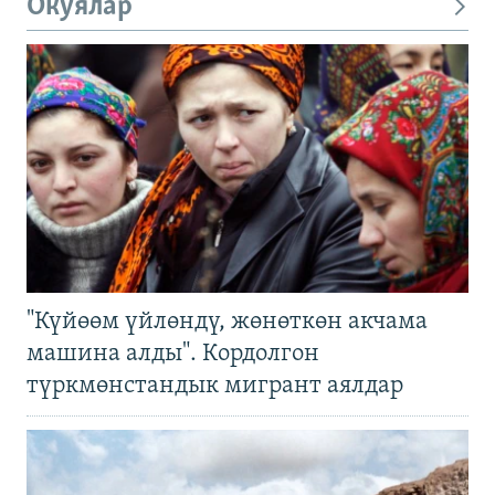
Окуялар
"Күйөөм үйлөндү, жөнөткөн акчама
машина алды". Кордолгон
түркмөнстандык мигрант аялдар