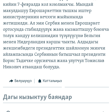
кийин 7-февралда кол коюлмакчы. Мындай
ОНЛАЙН ШЕРИНЕ
ЭЖЕ-СИҢДИЛЕР
макулдашуу Еврошаркеттин тышкы иштер
АЗАТТЫК+
министрлеринин кечээги жыйынында
ЫҢГАЙСЫЗ СУРООЛОР
жетишилди. Ал эми Сербия менен Еврошаркет
ортосунда стабилдүүлүк жана кызматташуу боюнча
толук кандуу келишимдин түзүлүүсүнө Бельгия
ЭЕ/АРнун бардык сайттары
менен Нидерландия каршы чыкты. Алдыдагы
жекшембидеги президенттик шайлоонун экинчи
айлампасында Сербиянын батышчыл президенти
Борис Тадичке орусиячыл жана улутчул Томислав
Николич атаандаш болууда.
Бөлүшүңүз
Катталыңыз
Дагы кызыктуу баяндар