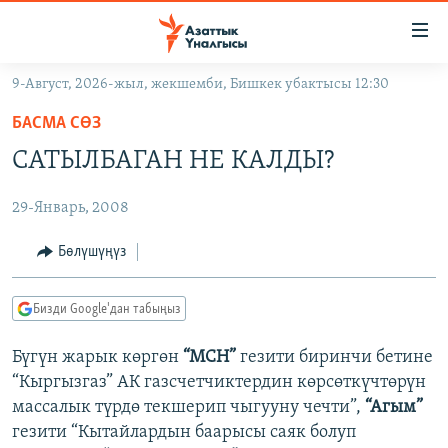
Линктер
Мазмунга
өтүңүз
9-Август, 2026-жыл, жекшемби, Бишкек убактысы 12:30
Навигацияга
ЖАҢЫЛЫКТАР
өтүңүз
БАСМА СӨЗ
КЫРГЫЗСТАН
Издөөгө
CАТЫЛБАГАН НЕ КАЛДЫ?
салыңыз
ДҮЙНӨ
КЫРГЫЗСТАН
29-Январь, 2008
УКРАИНА
САЯСАТ
ДҮЙНӨ
АТАЙЫН ИЛИКТӨӨ
ЭКОНОМИКА
БОРБОР АЗИЯ
Бөлүшүңүз
ТВ ПРОГРАММАЛАР
МАДАНИЯТ
Бизди Google'дан табыңыз
ПОДКАСТ
БҮГҮН АЗАТТЫКТА
Бүгүн жарык көргөн
“МСН”
гезити биринчи бетине
ӨЗГӨЧӨ ПИКИР
ЭКСПЕРТТЕР ТАЛДАЙТ
“Кыргызгаз” АК газсчетчиктердин көрсөткүчтөрүн
БИЗ ЖАНА ДҮЙНӨ
массалык түрдө текшерип чыгууну чечти”,
“Агым”
Русский
гезити “Кытайлардын баарысы саяк болуп
ДАНИСТЕ