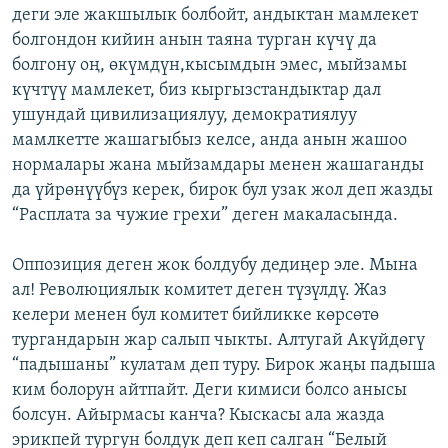
деги эле жакшылык болбойт, андыктан мамлекет
болгондон кийин анын таяна турган күчү да
болгону оң, өкүмдүн,кысымдын эмес, мыйзамы
күчтүү мамлекет, биз кыргызстандыктар дал
ушундай цивилизациялуу, демократиялуу
мамлкетте жашагыбыз келсе, анда анын жашоо
нормалары жана мыйзамдары менен жашаганды
да үйрөнүүбүз керек, бирок бул узак жол деп жазды
“Расплата за чужие грехи” деген макаласында.
Оппозиция деген жок болдубу дедиңер эле. Мына
ал! Революциялык комитет деген түзүлдү. Жаз
келери менен бул комитет бийликке көрсөтө
тургандарын жар салып чыкты. Алтугай Акүйдөгү
“падышаны” кулатам деп туру. Бирок жаңы падыша
ким болорун айтпайт. Деги кимиси болсо анысы
болсун. Айырмасы канча? Кыскасы ала жазда
эрикпей тургун болдук деп кеп салган “Белый