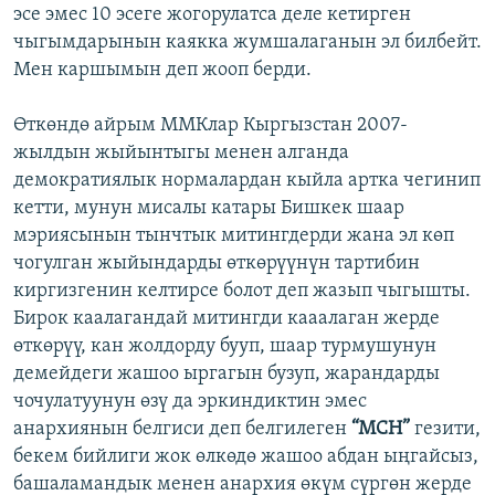
эсе эмес 10 эсеге жогорулатса деле кетирген
чыгымдарынын каякка жумшалаганын эл билбейт.
Мен каршымын деп жооп берди.
Өткөндө айрым ММКлар Кыргызстан 2007-
жылдын жыйынтыгы менен алганда
демократиялык нормалардан кыйла артка чегинип
кетти, мунун мисалы катары Бишкек шаар
мэриясынын тынчтык митингдерди жана эл көп
чогулган жыйындарды өткөрүүнүн тартибин
киргизгенин келтирсе болот деп жазып чыгышты.
Бирок каалагандай митингди кааалаган жерде
өткөрүү, кан жолдорду бууп, шаар турмушунун
демейдеги жашоо ыргагын бузуп, жарандарды
чочулатуунун өзү да эркиндиктин эмес
анархиянын белгиси деп белгилеген
“МСН”
гезити,
бекем бийлиги жок өлкөдө жашоо абдан ыңгайсыз,
башаламандык менен анархия өкүм сүргөн жерде