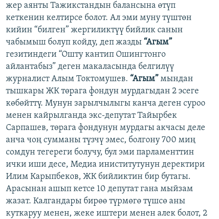
жер аянты Тажикстандын балансына өтүп
кеткенин келтирсе болот. Ал эми муну түштөн
кийин “билген” жергиликтүү бийлик санын
чабымыш болуп койду, деп жазды
“Агым”
гезитиндеги “Ошту кантип Ошингтонго
айлантабыз” деген макаласында белгилүү
журналист Алым Токтомушев.
“Агым”
мындан
тышкары ЖК төрага фондун мурдагыдан 2 эсеге
көбөйттү. Мунун зарылчылыгы канча деген суроо
менен кайрылганда экс-депутат Тайырбек
Сарпашев, төрага фондунун мурдагы акчасы деле
анча чоң сумманы түзчү эмес, болгону 700 миң
сомдун тегереги болучу, бул эми парламенттин
ички иши десе, Медиа иниститутунун деректири
Илим Карыпбеков, ЖК бийликтин бир бутагы.
Арасынан ашып кетсе 10 депутат гана мыйзам
жазат. Калгандары бирөө түрмөгө түшсө аны
куткаруу менен, жеке иштери менен алек болот, 2