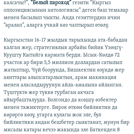
калсачы?”,
“Белый пароход”
гезити “Кыргыз
ОНЛАЙН ШЕРИНЕ
ЭЖЕ-СИҢДИЛЕР
оппозициясынын антологиясы” деген баш темалар
АЗАТТЫК+
менен басылып чыкты. Анда гезиттердин ичин
“аралап”, аларга учкай көз чаптырып өтөлү.
ЫҢГАЙСЫЗ СУРООЛОР
Кыргызстан 16-17 жылдык тарыхында ата-бабадан
ЭЕ/АРнун бардык сайттары
калган жер, стратегиялык арбайы бийик Үзөңгү-
Куушту Кытайга кармата берди. Ысык-Көлдө 72
участок ар бири 5,5 миллион доллардан сатылып
жатыптыр, Чүй боорунда, Бишкектин өзүндө жер
аянттары алыпсатарлыктын, арам махинация
менен аласалдыруунун айла-амалына айланган.
Түштүктө жер түккө турбаган акчага
айырбашталууда. Болгондо да коңшу өзбектер
менен тажиктерге. Бирок өткөн бийликтин да
көрөргө көзү, угарга кулагы жок эле, бул
бийликтики андан бешбетер сыяктанат, мунун бир
мисалы катары кечээ жакында эле Баткенден 8