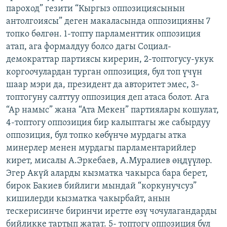
пароход” гезити “Кыргыз оппозициясынын
антолгоиясы” деген макаласында оппозицияны 7
топко бөлгөн. 1-топту парламенттик оппозиция
атап, ага формалдуу болсо дагы Социал-
демократтар партиясы кирерин, 2-топтогусу-укук
коргоочулардан турган оппозиция, бул топ үчүн
шаар мэри да, президент да авторитет эмес, 3-
топтогуну салттуу оппозиция деп атаса болот. Ага
“Ар намыс” жана “Ата Мекен” партиялары кошулат,
4-топтогу оппозиция бир калыптагы же сабырдуу
оппозиция, бул топко көбүнчө мурдагы атка
минерлер менен мурдагы парламентарийлер
кирет, мисалы А.Эркебаев, А.Муралиев өңдүүлөр.
Эгер Акүй аларды кызматка чакырса бара берет,
бирок Бакиев бийлиги мындай “коркунучсуз”
кишилерди кызматка чакырбайт, анын
тескерисинче биринчи иретте өзү чочулагандарды
бийликке тартып жатат. 5- топтогу оппозиция бул