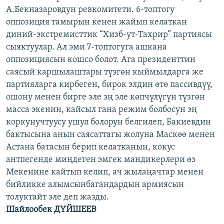
А.Бекназаровдун ревкомитети. 6-топтогу
оппозиция тамырын кенен жайып келаткан
диний-экстремисттик “Хизб-ут-Тахрир” партиясы
сыяктуулар. Ал эми 7-топтогуга ашкана
оппозициясын кошсо болот. Ага президенттин
саясый каршылаштары түзгөн кыймылдарга же
партияларга кирбеген, бирок элдин өтө пассивдүү,
ошону менен бирге эле эң эле көпчүлүгүн түзгөн
масса экенин, кайсыл гана режим болбосун эң
коркунучтуусу ушул болорун белгилеп, Бакиевдин
бактысына анын саясаттагы жолуна Маскөө менен
Астана батасын берип келатканын, кокус
антпегенде миңдеген эмгек мандикерлери өз
Мекенине кайтып келип, ач жылаңачтар менен
бийликке алымсынбагандардын армиясын
толуктайт эле деп жазды.
Шайлообек ДҮЙШЕЕВ