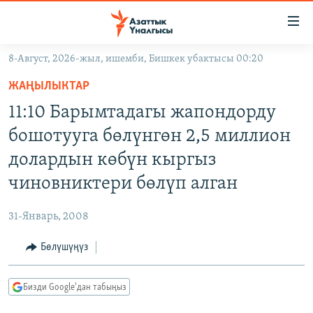
Линктер
Мазмунга
өтүңүз
8-Август, 2026-жыл, ишемби, Бишкек убактысы 00:20
Навигацияга
ЖАҢЫЛЫКТАР
өтүңүз
ЖАҢЫЛЫКТАР
КЫРГЫЗСТАН
Издөөгө
11:10 Барымтадагы жапондорду
салыңыз
ДҮЙНӨ
КЫРГЫЗСТАН
бошотууга бөлүнгөн 2,5 миллион
УКРАИНА
САЯСАТ
ДҮЙНӨ
долардын көбүн кыргыз
АТАЙЫН ИЛИКТӨӨ
ЭКОНОМИКА
БОРБОР АЗИЯ
чиновниктери бөлүп алган
ТВ ПРОГРАММАЛАР
МАДАНИЯТ
31-Январь, 2008
ПОДКАСТ
БҮГҮН АЗАТТЫКТА
Бөлүшүңүз
ӨЗГӨЧӨ ПИКИР
ЭКСПЕРТТЕР ТАЛДАЙТ
БИЗ ЖАНА ДҮЙНӨ
Русский
Бизди Google'дан табыңыз
ДАНИСТЕ