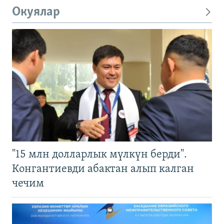
Окуялар
"15 млн долларлык мүлкүн берди".
Конгантиевди абактан алып калган
чечим