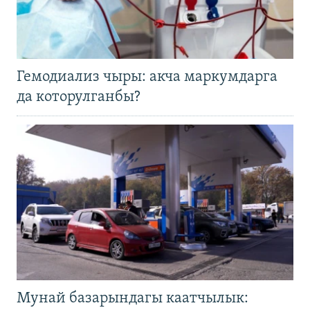
Гемодиализ чыры: акча маркумдарга
да которулганбы?
Мунай базарындагы каатчылык: