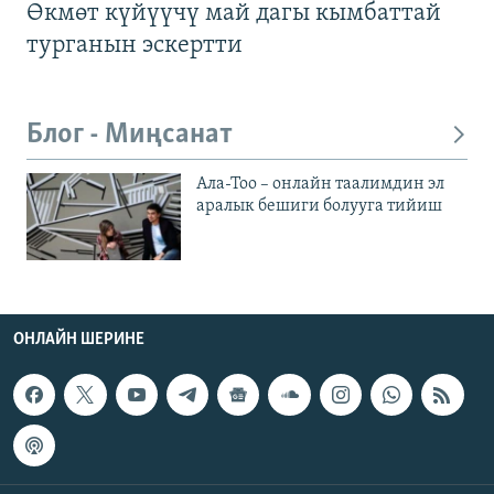
Өкмөт күйүүчү май дагы кымбаттай
турганын эскертти
Блог - Миңсанат
Ала-Тоо – онлайн таалимдин эл
аралык бешиги болууга тийиш
ОНЛАЙН ШЕРИНЕ