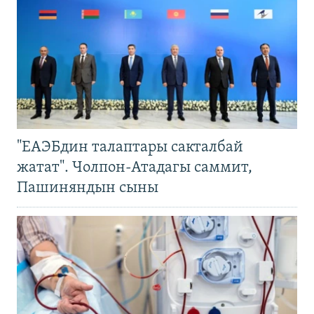
"ЕАЭБдин талаптары сакталбай
жатат". Чолпон-Атадагы саммит,
Пашиняндын сыны