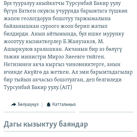
Бул тууралуу акыйкатчы Турсунбай Бакир уулу
ОНЛАЙН ШЕРИНЕ
ЭЖЕ-СИҢДИЛЕР
бүгүн Баткен окуясы учурунда барымтага түшкөн
АЗАТТЫК+
жапон геологдорун бошотуу таржымалына
байланышкан суроого жооп берип жатып
ЫҢГАЙСЫЗ СУРООЛОР
билдирди. Анын айтымында, бул ишке мурунку
жооптуу кызматкерлер Б.Жанузаков, М.
ЭЕ/АРнун бардык сайттары
Ашыркулов аралашкан. Акчанын бир аз бөлүгү
тажик министри Мирзо Зиеевге тийген.
Негизинен акча кыргыз чиновниктерге, анын
ичинде Акүйгө да жеткен. Ал эми барымтадагылар
бир тыйын акчасыз бошотулган, деп белгиледи
Турсунбай Бакир уулу.(AiT)
Бөлүшүңүз
Катталыңыз
Дагы кызыктуу баяндар