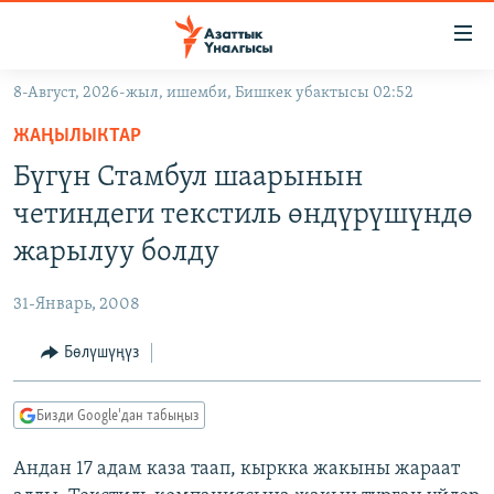
Линктер
Мазмунга
өтүңүз
8-Август, 2026-жыл, ишемби, Бишкек убактысы 02:52
Навигацияга
ЖАҢЫЛЫКТАР
өтүңүз
ЖАҢЫЛЫКТАР
КЫРГЫЗСТАН
Издөөгө
Бүгүн Стамбул шаарынын
салыңыз
ДҮЙНӨ
КЫРГЫЗСТАН
четиндеги текстиль өндүрүшүндө
УКРАИНА
САЯСАТ
ДҮЙНӨ
жарылуу болду
АТАЙЫН ИЛИКТӨӨ
ЭКОНОМИКА
БОРБОР АЗИЯ
31-Январь, 2008
ТВ ПРОГРАММАЛАР
МАДАНИЯТ
Бөлүшүңүз
ПОДКАСТ
БҮГҮН АЗАТТЫКТА
ӨЗГӨЧӨ ПИКИР
ЭКСПЕРТТЕР ТАЛДАЙТ
Бизди Google'дан табыңыз
БИЗ ЖАНА ДҮЙНӨ
Русский
Андан 17 адам каза таап, кыркка жакыны жараат
ДАНИСТЕ