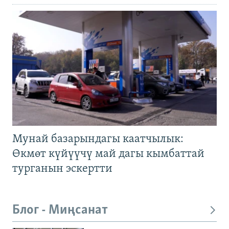
Мунай базарындагы каатчылык:
Өкмөт күйүүчү май дагы кымбаттай
турганын эскертти
Блог - Миңсанат