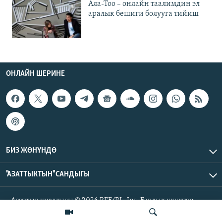
Ала-Тоо – онлайн таалимдин эл
аралык бешиги болууга тийиш
ОНЛАЙН ШЕРИНЕ
БИЗ ЖӨНҮНДӨ
"АЗАТТЫКТЫН" САНДЫГЫ
Азаттык үналгысы © 2026 RFE/RL, Inc. Бардык укуктар
корголгон.