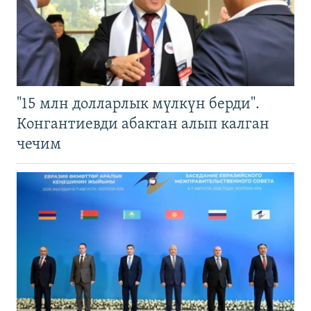
"15 млн долларлык мүлкүн берди".
Конгантиевди абактан алып калган
чечим