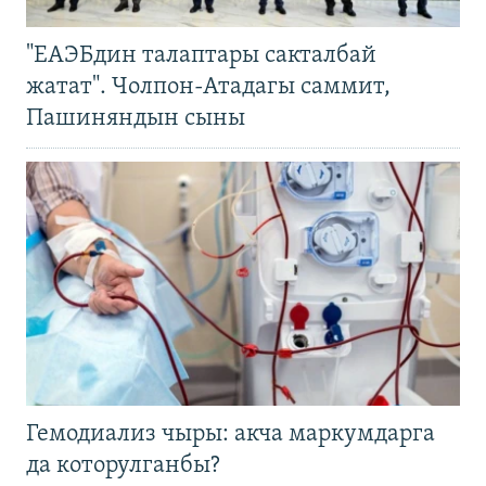
"ЕАЭБдин талаптары сакталбай
жатат". Чолпон-Атадагы саммит,
Пашиняндын сыны
Гемодиализ чыры: акча маркумдарга
да которулганбы?