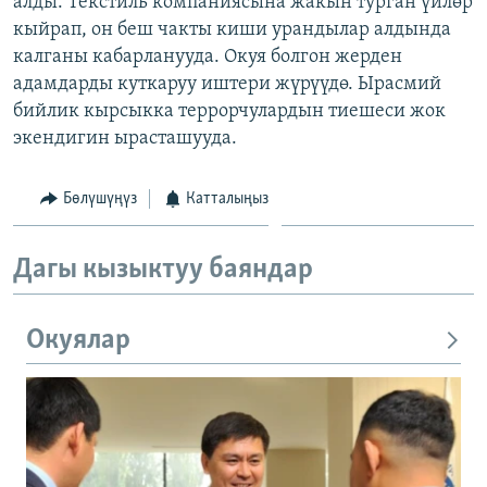
алды. Текстиль компаниясына жакын турган үйлөр
ОНЛАЙН ШЕРИНЕ
ЭЖЕ-СИҢДИЛЕР
кыйрап, он беш чакты киши урандылар алдында
калганы кабарланууда. Окуя болгон жерден
АЗАТТЫК+
адамдарды куткаруу иштери жүрүүдө. Ырасмий
ЫҢГАЙСЫЗ СУРООЛОР
бийлик кырсыкка террорчулардын тиешеси жок
экендигин ырасташууда.
ЭЕ/АРнун бардык сайттары
Бөлүшүңүз
Катталыңыз
Дагы кызыктуу баяндар
Окуялар