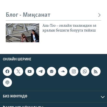
Блог - Миңсанат
Ала-Тоо – онлайн таалимдин эл
аралык бешиги болууга тийиш
ОНЛАЙН ШЕРИНЕ
БИЗ ЖӨНҮНДӨ