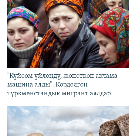
"Күйөөм үйлөндү, жөнөткөн акчама
машина алды". Кордолгон
түркмөнстандык мигрант аялдар