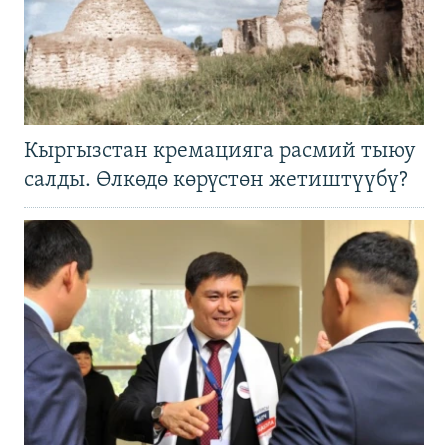
Кыргызстан кремацияга расмий тыюу
салды. Өлкөдө көрүстөн жетиштүүбү?