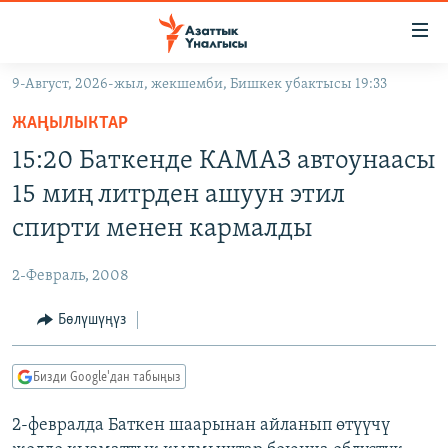
Линктер
Мазмунга
өтүңүз
9-Август, 2026-жыл, жекшемби, Бишкек убактысы 19:33
Навигацияга
ЖАҢЫЛЫКТАР
өтүңүз
ЖАҢЫЛЫКТАР
КЫРГЫЗСТАН
Издөөгө
15:20 Баткенде КАМАЗ автоунаасы
салыңыз
ДҮЙНӨ
КЫРГЫЗСТАН
15 миң литрден ашуун этил
УКРАИНА
САЯСАТ
ДҮЙНӨ
спирти менен кармалды
АТАЙЫН ИЛИКТӨӨ
ЭКОНОМИКА
БОРБОР АЗИЯ
2-Февраль, 2008
ТВ ПРОГРАММАЛАР
МАДАНИЯТ
Бөлүшүңүз
ПОДКАСТ
БҮГҮН АЗАТТЫКТА
ӨЗГӨЧӨ ПИКИР
ЭКСПЕРТТЕР ТАЛДАЙТ
Бизди Google'дан табыңыз
БИЗ ЖАНА ДҮЙНӨ
Русский
2-февралда Баткен шаарынан айланып өтүүчү
ДАНИСТЕ