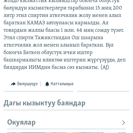
жолдо кызматтык кылмыштар боюнча облустук
ОНЛАЙН ШЕРИНЕ
ЭЖЕ-СИҢДИЛЕР
бөлүмдүн кызматкерлери тарабынан 15 миң 200
литр этил спиртин аткезчилик жолу менен алып
АЗАТТЫК+
бараткан КАМАЗ автоунаасы кармалды. Ал
ЫҢГАЙСЫЗ СУРООЛОР
товардын жалпы баасы 1 млн. 64 миң сомду түзөт.
Этил спирти Тажикстандан Ош шаарына
аткезчилик жол менен алынып бараткан. Бул
ЭЕ/АРнун бардык сайттары
боюнча Баткен облустук ички иштер
башкармалыгы иликтөө иштерин жүргүзүүдө, деп
билдирди ИИМдин басма сөз кызматы. (AJ)
Бөлүшүңүз
Катталыңыз
Дагы кызыктуу баяндар
Окуялар