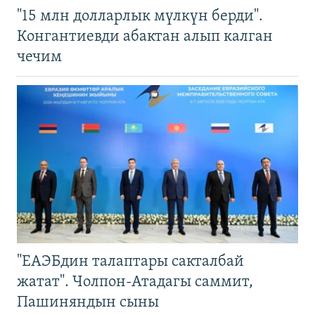
"15 млн долларлык мүлкүн берди".
Конгантиевди абактан алып калган
чечим
"ЕАЭБдин талаптары сакталбай
жатат". Чолпон-Атадагы саммит,
Пашиняндын сыны