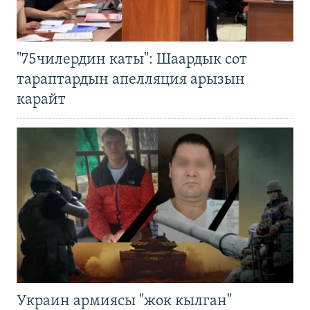
"75чилердин каты": Шаардык сот
тараптардын апелляция арызын
карайт
Украин армиясы "жок кылган"