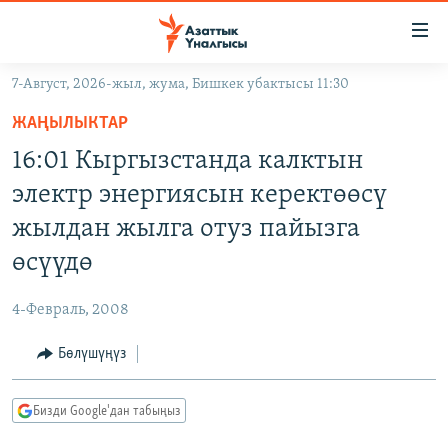
Линктер
Мазмунга
өтүңүз
7-Август, 2026-жыл, жума, Бишкек убактысы 11:30
Навигацияга
ЖАҢЫЛЫКТАР
өтүңүз
ЖАҢЫЛЫКТАР
КЫРГЫЗСТАН
Издөөгө
16:01 Кыргызстанда калктын
салыңыз
ДҮЙНӨ
КЫРГЫЗСТАН
электр энергиясын керектөөсү
УКРАИНА
САЯСАТ
ДҮЙНӨ
жылдан жылга отуз пайызга
АТАЙЫН ИЛИКТӨӨ
ЭКОНОМИКА
БОРБОР АЗИЯ
өсүүдө
ТВ ПРОГРАММАЛАР
МАДАНИЯТ
4-Февраль, 2008
ПОДКАСТ
БҮГҮН АЗАТТЫКТА
Бөлүшүңүз
ӨЗГӨЧӨ ПИКИР
ЭКСПЕРТТЕР ТАЛДАЙТ
БИЗ ЖАНА ДҮЙНӨ
Русский
Бизди Google'дан табыңыз
ДАНИСТЕ