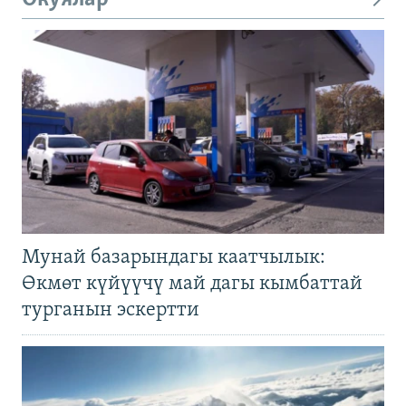
Мунай базарындагы каатчылык:
Өкмөт күйүүчү май дагы кымбаттай
турганын эскертти