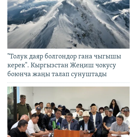
"Толук даяр болгондор гана чыгышы
керек". Кыргызстан Жеңиш чокусу
боюнча жаңы талап сунуштады