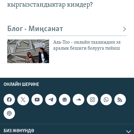
кыргызстандыктар кимдер?
Блог - Миңсанат
Ала-Тоо – онлайн таалимдин эл
аралык бешиги болууга тийиш
ОНЛАЙН ШЕРИНЕ
БИЗ ЖӨНҮНДӨ