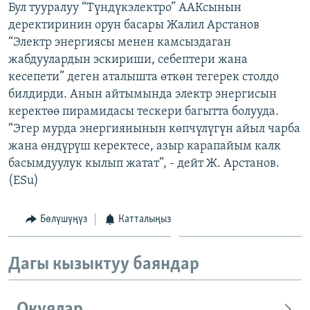
Бул тууралуу “Түндүкэлектро” ААКсынын
ОНЛАЙН ШЕРИНЕ
ЭЖЕ-СИҢДИЛЕР
деректиринин орун басары Жалил Арстанов
АЗАТТЫК+
“Электр энергиясы менен камсыздаган
жабдуулардын эскириши, себептери жана
ЫҢГАЙСЫЗ СУРООЛОР
кесепети” деген аталышта өткөн тегерек столдо
билдирди. Анын айтымында электр энергисын
ЭЕ/АРнун бардык сайттары
керектөө пирамидасы тескери багытта болууда.
“Эгер мурда энергиянынын көпчүлүгүн айыл чарба
жана өндүрүш керектесе, азыр карапайым калк
басымдуулук кылып жатат”, - дейт Ж. Арстанов.
(ESu)
Бөлүшүңүз
Катталыңыз
Дагы кызыктуу баяндар
Окуялар