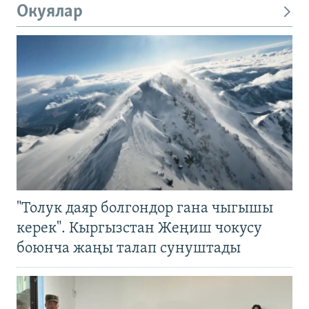
Окуялар
"Толук даяр болгондор гана чыгышы
керек". Кыргызстан Жеңиш чокусу
боюнча жаңы талап сунуштады