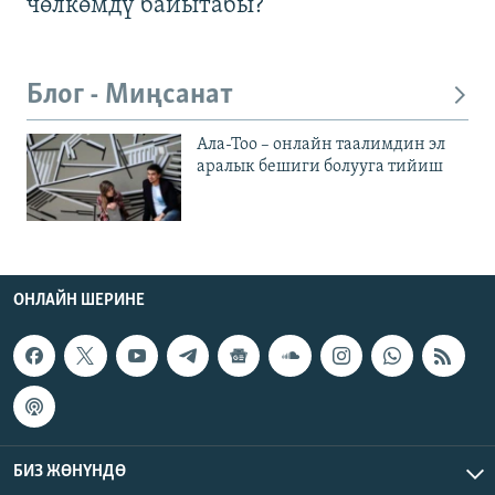
чөлкөмдү байытабы?
Блог - Миңсанат
Ала-Тоо – онлайн таалимдин эл
аралык бешиги болууга тийиш
ОНЛАЙН ШЕРИНЕ
БИЗ ЖӨНҮНДӨ