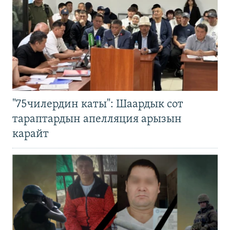
"75чилердин каты": Шаардык сот
тараптардын апелляция арызын
карайт