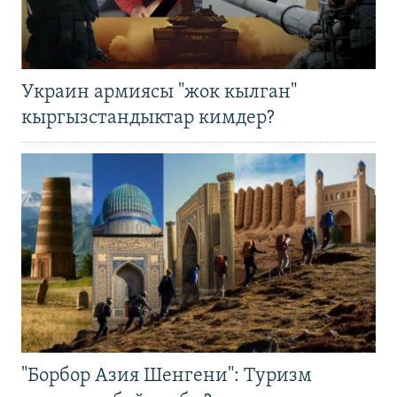
Украин армиясы "жок кылган"
кыргызстандыктар кимдер?
"Борбор Азия Шенгени": Туризм