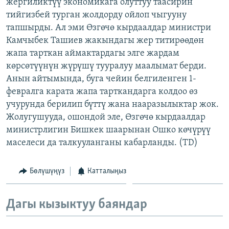
жергиликтүү экономикага олуттуу таасирин
тийгизбей турган жолдорду ойлоп чыгууну
тапшырды. Ал эми Өзгөчө кырдаалдар министри
Камчыбек Ташиев жакындагы жер титирөөдөн
жапа тарткан аймактардагы элге жардам
көрсөтүүнүн жүрүшү тууралуу маалымат берди.
Анын айтымында, буга чейин белгиленген 1-
февралга карата жапа тарткандарга колдоо өз
учурунда берилип бүттү жана нааразылыктар жок.
Жолугушууда, ошондой эле, Өзгөчө кырдаалдар
министрлигин Бишкек шаарынан Ошко көчүрүү
маселеси да талкууланганы кабарланды. (TD)
Бөлүшүңүз
Катталыңыз
Дагы кызыктуу баяндар