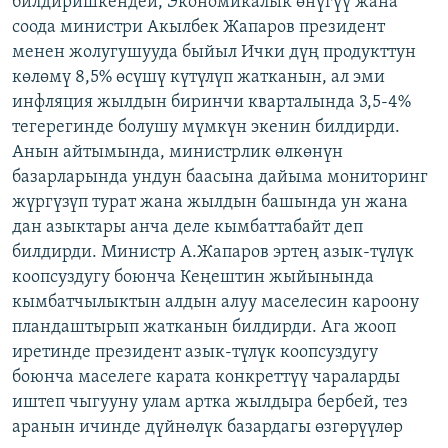
билдиришкендей, Экономикалык өнүгүү жана
ОНЛАЙН ШЕРИНЕ
ЭЖЕ-СИҢДИЛЕР
соода министри Акылбек Жапаров президент
менен жолугушууда быйыл Ички дүң продукттун
АЗАТТЫК+
көлөмү 8,5% өсүшү күтүлүп жатканын, ал эми
ЫҢГАЙСЫЗ СУРООЛОР
инфляция жылдын биринчи кварталында 3,5-4%
тегерегинде болушу мүмкүн экенин билдирди.
Анын айтымында, министрлик өлкөнүн
ЭЕ/АРнун бардык сайттары
базарларында ундун баасына дайыма мониторинг
жүргүзүп турат жана жылдын башында ун жана
дан азыктары анча деле кымбаттабайт деп
билдирди. Министр А.Жапаров эртең азык-түлүк
коопсуздугу боюнча Кеңештин жыйынында
кымбатчылыктын алдын алуу маселесин кароону
пландаштырып жатканын билдирди. Ага жооп
иретинде президент азык-түлүк коопсуздугу
боюнча маселеге карата конкреттүү чараларды
иштеп чыгууну улам артка жылдыра бербей, тез
аранын ичинде дүйнөлүк базардагы өзгөрүүлөр