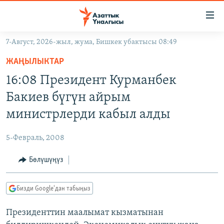
Линктер
Мазмунга
өтүңүз
7-Август, 2026-жыл, жума, Бишкек убактысы 08:49
Навигацияга
ЖАҢЫЛЫКТАР
өтүңүз
ЖАҢЫЛЫКТАР
КЫРГЫЗСТАН
Издөөгө
16:08 Президент Курманбек
салыңыз
ДҮЙНӨ
КЫРГЫЗСТАН
Бакиев бүгүн айрым
УКРАИНА
САЯСАТ
ДҮЙНӨ
министрлерди кабыл алды
АТАЙЫН ИЛИКТӨӨ
ЭКОНОМИКА
БОРБОР АЗИЯ
5-Февраль, 2008
ТВ ПРОГРАММАЛАР
МАДАНИЯТ
Бөлүшүңүз
ПОДКАСТ
БҮГҮН АЗАТТЫКТА
ӨЗГӨЧӨ ПИКИР
ЭКСПЕРТТЕР ТАЛДАЙТ
Бизди Google'дан табыңыз
БИЗ ЖАНА ДҮЙНӨ
Русский
Президенттин маалымат кызматынан
ДАНИСТЕ