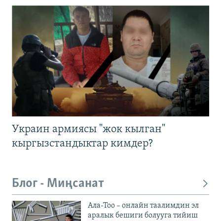
Украин армиясы "жок кылган"
кыргызстандыктар кимдер?
Блог - Миңсанат
Ала-Тоо – онлайн таалимдин эл
аралык бешиги болууга тийиш