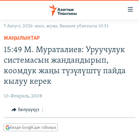
Линктер
Мазмунга
өтүңүз
7-Август, 2026-жыл, жума, Бишкек убактысы 10:51
Навигацияга
ЖАҢЫЛЫКТАР
өтүңүз
ЖАҢЫЛЫКТАР
КЫРГЫЗСТАН
Издөөгө
15:49 М. Мураталиев: Уруучулук
салыңыз
ДҮЙНӨ
КЫРГЫЗСТАН
системасын жандандырып,
УКРАИНА
САЯСАТ
ДҮЙНӨ
коомдук жаңы түзүлүштү пайда
АТАЙЫН ИЛИКТӨӨ
ЭКОНОМИКА
БОРБОР АЗИЯ
кылуу керек
ТВ ПРОГРАММАЛАР
МАДАНИЯТ
10-Февраль, 2008
ПОДКАСТ
БҮГҮН АЗАТТЫКТА
Бөлүшүңүз
ӨЗГӨЧӨ ПИКИР
ЭКСПЕРТТЕР ТАЛДАЙТ
БИЗ ЖАНА ДҮЙНӨ
Русский
Бизди Google'дан табыңыз
ДАНИСТЕ