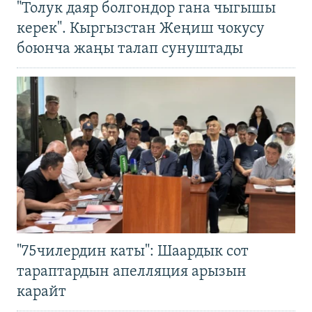
"Толук даяр болгондор гана чыгышы
керек". Кыргызстан Жеңиш чокусу
боюнча жаңы талап сунуштады
"75чилердин каты": Шаардык сот
тараптардын апелляция арызын
карайт