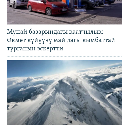
Мунай базарындагы каатчылык:
Өкмөт күйүүчү май дагы кымбаттай
турганын эскертти