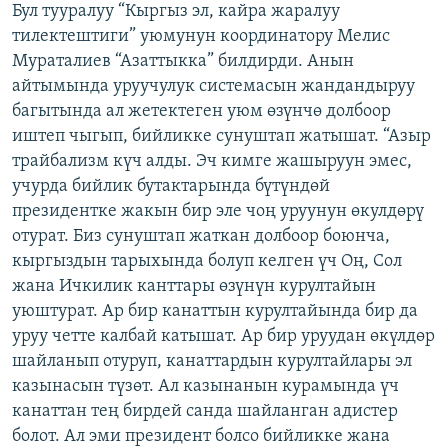
Бул тууралуу “Кыргыз эл, кайра жаралуу
ОНЛАЙН ШЕРИНЕ
ЭЖЕ-СИҢДИЛЕР
тилектештиги” уюмунун координатору Мелис
АЗАТТЫК+
Мураталиев “Азаттыкка” билдирди. Анын
айтымында уруучулук системасын жандандыруу
ЫҢГАЙСЫЗ СУРООЛОР
багытында ал жетектеген уюм өзүнчө долбоор
иштеп чыгып, бийликке сунуштап жатышат. “Азыр
ЭЕ/АРнун бардык сайттары
трайбализм күч алды. Эч кимге жашыруун эмес,
учурда бийлик бутактарында бүтүндөй
президентке жакын бир эле чоң уруунун өкулдөрү
отурат. Биз сунуштап жаткан долбоор боюнча,
кыргыздын тарыхында болуп келген үч Оң, Сол
жана Ичкилик канттары өзүнүн курултайын
уюштурат. Ар бир канаттын курултайында бир да
уруу четте калбай катышат. Ар бир уруудан өкүлдөр
шайланып отуруп, канаттардын курултайлары эл
казынасын түзөт. Ал казынанын курамында үч
канаттан тең бирдей санда шайланган адистер
болот. Ал эми президент болсо бийликке жана