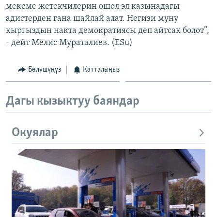
мекеме жетекчилерин ошол эл казынадагы
адистерден гана шайлай алат. Негизи муну
кыргыздын накта демократиясы деп айтсак болот”,
- дейт Мелис Мураталиев. (ESu)
Бөлүшүңүз
Катталыңыз
Дагы кызыктуу баяндар
Окуялар