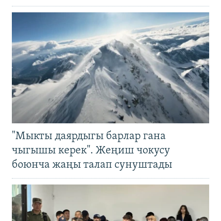
"Мыкты даярдыгы барлар гана
чыгышы керек". Жеңиш чокусу
боюнча жаңы талап сунуштады