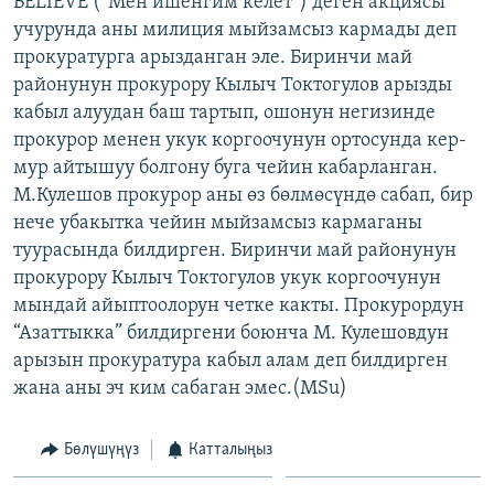
BELIEVE (“Мен ишенгим келет”) деген акциясы
ОНЛАЙН ШЕРИНЕ
ЭЖЕ-СИҢДИЛЕР
учурунда аны милиция мыйзамсыз кармады деп
прокуратурга арызданган эле. Биринчи май
АЗАТТЫК+
районунун прокурору Кылыч Токтогулов арызды
ЫҢГАЙСЫЗ СУРООЛОР
кабыл алуудан баш тартып, ошонун негизинде
прокурор менен укук коргоочунун ортосунда кер-
мур айтышуу болгону буга чейин кабарланган.
ЭЕ/АРнун бардык сайттары
М.Кулешов прокурор аны өз бөлмөсүндө сабап, бир
нече убакытка чейин мыйзамсыз кармаганы
туурасында билдирген. Биринчи май районунун
прокурору Кылыч Токтогулов укук коргоочунун
мындай айыптоолорун четке какты. Прокурордун
“Азаттыкка” билдиргени боюнча М. Кулешовдун
арызын прокуратура кабыл алам деп билдирген
жана аны эч ким сабаган эмес.(MSu)
Бөлүшүңүз
Катталыңыз