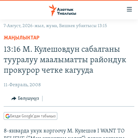
Линктер
Мазмунга
өтүңүз
7-Август, 2026-жыл, жума, Бишкек убактысы 13:15
Навигацияга
ЖАҢЫЛЫКТАР
өтүңүз
ЖАҢЫЛЫКТАР
КЫРГЫЗСТАН
Издөөгө
13:16 М. Кулешовдун сабалганы
салыңыз
ДҮЙНӨ
КЫРГЫЗСТАН
тууралуу маалыматты райондук
УКРАИНА
САЯСАТ
ДҮЙНӨ
прокурор четке кагууда
АТАЙЫН ИЛИКТӨӨ
ЭКОНОМИКА
БОРБОР АЗИЯ
11-Февраль, 2008
ТВ ПРОГРАММАЛАР
МАДАНИЯТ
Бөлүшүңүз
ПОДКАСТ
БҮГҮН АЗАТТЫКТА
ӨЗГӨЧӨ ПИКИР
ЭКСПЕРТТЕР ТАЛДАЙТ
Бизди Google'дан табыңыз
БИЗ ЖАНА ДҮЙНӨ
Русский
8-январда укук коргоочу М. Кулешов I WANT TO
ДАНИСТЕ