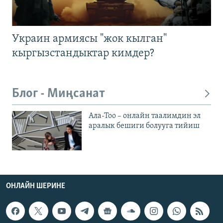
Украин армиясы "жок кылган"
кыргызстандыктар кимдер?
Блог - Миңсанат
Ала-Тоо – онлайн таалимдин эл
аралык бешиги болууга тийиш
ОНЛАЙН ШЕРИНЕ