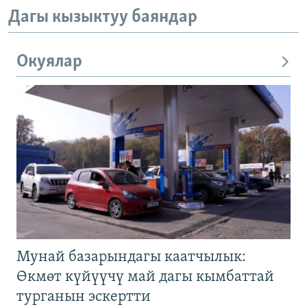
Дагы кызыктуу баяндар
Окуялар
Мунай базарындагы каатчылык:
Өкмөт күйүүчү май дагы кымбаттай
турганын эскертти