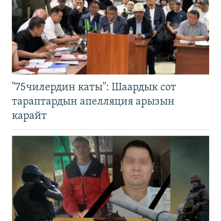
"75чилердин каты": Шаардык сот
тараптардын апелляция арызын
карайт