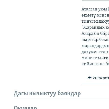
ЭЖЕ-СИҢДИЛЕР
Аталган уюм
АЗАТТЫК+
өкмөтү менен
ЫҢГАЙСЫЗ СУРООЛОР
тынчсыздануу
“Жарандык ко
Алардын бири
шарттар бою
жарандардын 
документтин 
министрлиги
кийин гана б
Бөлүшүңү
Дагы кызыктуу баяндар
Окуялар