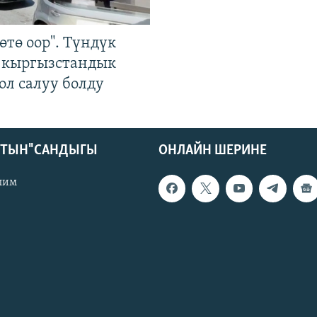
өтө оор". Түндүк
 кыргызстандык
ол салуу болду
КТЫН" САНДЫГЫ
ОНЛАЙН ШЕРИНЕ
лим