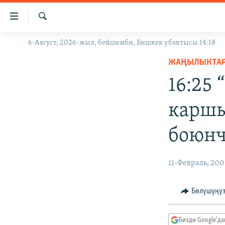
Линктер
Мазмунга
өтүңүз
Издөө
6-Август, 2026-жыл, бейшемби, Бишкек убактысы 14:18
ЖАҢЫЛЫКТАР
Навигацияга
өтүңүз
ЖАҢЫЛЫКТА
КЫРГЫЗСТАН
Издөөгө
16:25
ДҮЙНӨ
КЫРГЫЗСТАН
салыңыз
УКРАИНА
САЯСАТ
ДҮЙНӨ
каршы
АТАЙЫН ИЛИКТӨӨ
ЭКОНОМИКА
БОРБОР АЗИЯ
боюнч
ТВ ПРОГРАММАЛАР
МАДАНИЯТ
ПОДКАСТ
БҮГҮН АЗАТТЫКТА
11-Февраль, 20
ӨЗГӨЧӨ ПИКИР
ЭКСПЕРТТЕР ТАЛДАЙТ
БИЗ ЖАНА ДҮЙНӨ
Бөлүшүңү
ДАНИСТЕ
Бизди Google'д