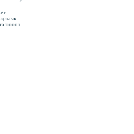
айн
 аралык
га тийиш