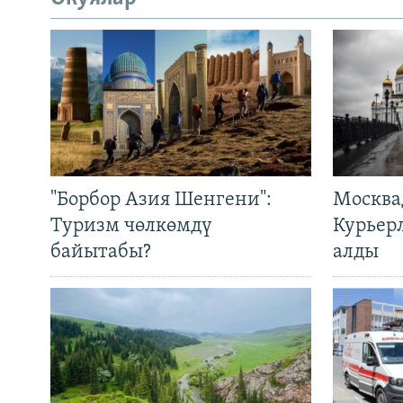
"Борбор Азия Шенгени":
Москва
Туризм чөлкөмдү
Курьер
байытабы?
алды