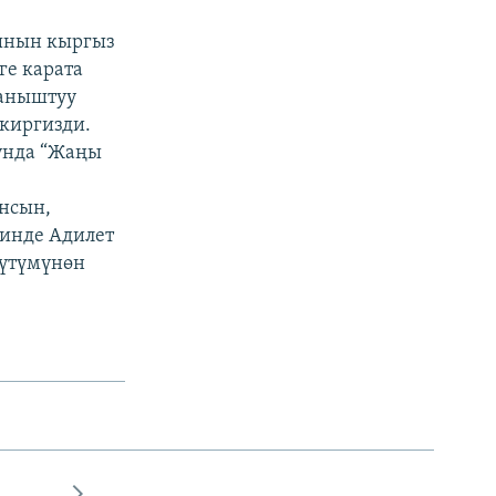
ынын кыргыз
ге карата
ланыштуу
киргизди.
унда “Жаңы
нсын,
зинде Адилет
үтүмүнөн