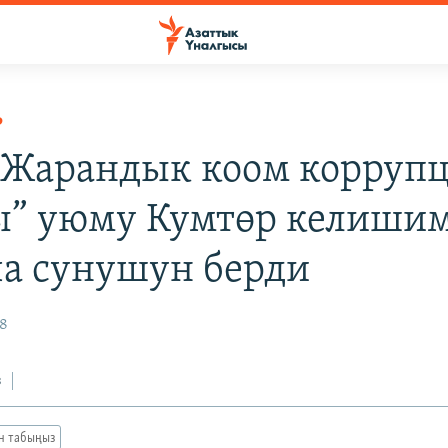
Р
 “Жарандык коом корруп
” уюму Кумтөр келиши
а сунушун берди
08
з
ан табыңыз