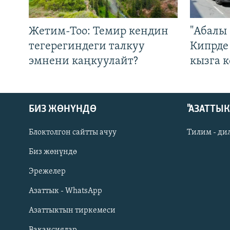
Жетим-Тоо: Темир кендин
"Абалы 
тегерегиндеги талкуу
Кипрде
эмнени каңкуулайт?
кызга к
БИЗ ЖӨНҮНДӨ
"АЗАТТЫ
Блоктолгон сайтты ачуу
Тилим - ди
Биз жөнүндө
Русский
Эрежелер
Азаттык - WhatsApp
ОНЛАЙН ШЕРИНЕ
Азаттыктын тиркемеси