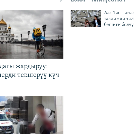
Ала-Тоо – онл
таалимдин эл
бешиги болуу
дагы жардыруу:
лерди текшерүү күч