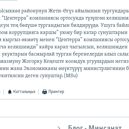
 Ысыккөл районунун Жети-Өгүз айылынын тургундар
 “Центерра” компаниясы ортосунда түзүлгөн келишим
сун тең бөлүшө тургандыгын билдирүүдө. Ушуга бай
ом коррупцияга каршы” уюму бир катар сунуштарын 
 кыргыз өкмөтү менен “Центерра” компаниясы ортос
нча келишимди” кайра карап чыгылсын, келишимден
укуктарын басмырлай турган беренелерди алып салы
мазмуну Жогорку Кеңеште коомдук угуулардын неги
нин жана Экономиканы өнүктүрүү министрлигинин б
екитилсин деген сунуштар.(MSu)
з
Катталыңыз
Принтер
Блог - Миңсанат