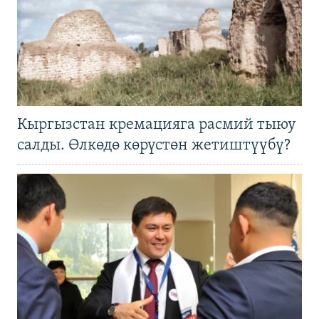
Кыргызстан кремацияга расмий тыюу
салды. Өлкөдө көрүстөн жетиштүүбү?