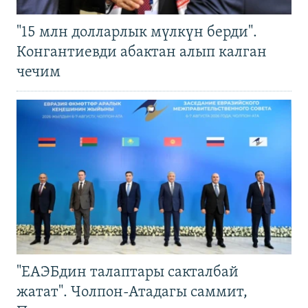
"15 млн долларлык мүлкүн берди".
Конгантиевди абактан алып калган
чечим
"ЕАЭБдин талаптары сакталбай
жатат". Чолпон-Атадагы саммит,