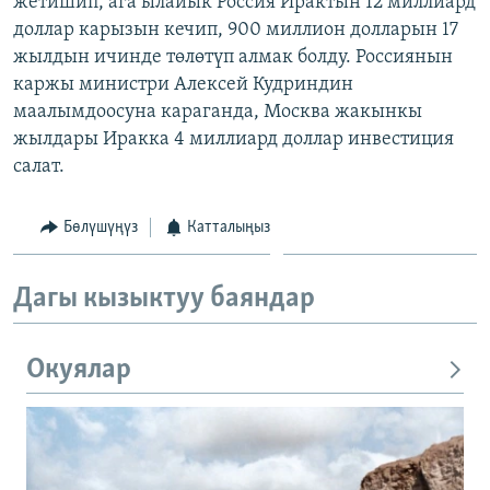
жетишип, ага ылайык Россия Ирактын 12 миллиард
ОНЛАЙН ШЕРИНЕ
ЭЖЕ-СИҢДИЛЕР
доллар карызын кечип, 900 миллион долларын 17
жылдын ичинде төлөтүп алмак болду. Россиянын
АЗАТТЫК+
каржы министри Алексей Кудриндин
ЫҢГАЙСЫЗ СУРООЛОР
маалымдоосуна караганда, Москва жакынкы
жылдары Иракка 4 миллиард доллар инвестиция
салат.
ЭЕ/АРнун бардык сайттары
Бөлүшүңүз
Катталыңыз
Дагы кызыктуу баяндар
Окуялар