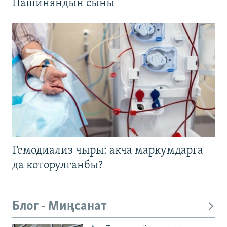
Пашиняндын сыны
Гемодиализ чыры: акча маркумдарга
да которулганбы?
Блог - Миңсанат