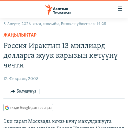
Линктер
Мазмунга
өтүңүз
8-Август, 2026-жыл, ишемби, Бишкек убактысы 14:25
Навигацияга
ЖАҢЫЛЫКТАР
өтүңүз
ЖАҢЫЛЫКТАР
КЫРГЫЗСТАН
Издөөгө
Россия Ирактын 13 миллиард
салыңыз
ДҮЙНӨ
КЫРГЫЗСТАН
долларга жуук карызын кечүүнү
УКРАИНА
САЯСАТ
ДҮЙНӨ
чечти
АТАЙЫН ИЛИКТӨӨ
ЭКОНОМИКА
БОРБОР АЗИЯ
12-Февраль, 2008
ТВ ПРОГРАММАЛАР
МАДАНИЯТ
Бөлүшүңүз
ПОДКАСТ
БҮГҮН АЗАТТЫКТА
ӨЗГӨЧӨ ПИКИР
ЭКСПЕРТТЕР ТАЛДАЙТ
Бизди Google'дан табыңыз
БИЗ ЖАНА ДҮЙНӨ
Русский
Эки тарап Москвада кечээ күнү макулдашууга
ДАНИСТЕ