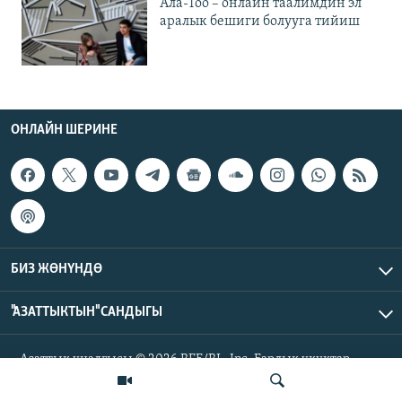
Ала-Тоо – онлайн таалимдин эл
аралык бешиги болууга тийиш
ОНЛАЙН ШЕРИНЕ
БИЗ ЖӨНҮНДӨ
"АЗАТТЫКТЫН" САНДЫГЫ
Азаттык үналгысы © 2026 RFE/RL, Inc. Бардык укуктар
корголгон.