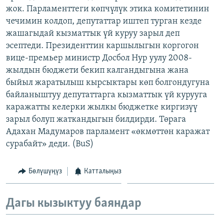
жок. Парламенттеги көпчүлүк этика комитетинин
ОНЛАЙН ШЕРИНЕ
ЭЖЕ-СИҢДИЛЕР
чечимин колдоп, депутаттар иштеп турган кезде
АЗАТТЫК+
жашагыдай кызматтык үй куруу зарыл деп
ЫҢГАЙСЫЗ СУРООЛОР
эсептеди. Президенттин каршылыгын коргогон
вице-премьер министр Досбол Нур уулу 2008-
жылдын бюджети бекип калгандыгына жана
ЭЕ/АРнун бардык сайттары
быйыл жаратылыш кырсыктары көп болгондугуна
байланыштуу депутаттарга кызматтык үй курууга
каражатты келерки жылкы бюджетке киргизүү
зарыл болуп жаткандыгын билдирди. Төрага
Адахан Мадумаров парламент «өкмөттөн каражат
сурабайт» деди. (BuS)
Бөлүшүңүз
Катталыңыз
Дагы кызыктуу баяндар