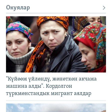
Окуялар
"Күйөөм үйлөндү, жөнөткөн акчама
машина алды". Кордолгон
түркмөнстандык мигрант аялдар