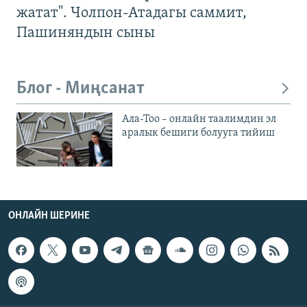
жатат". Чолпон-Атадагы саммит,
Пашиняндын сыны
Блог - Миңсанат
Ала-Тоо – онлайн таалимдин эл
аралык бешиги болууга тийиш
ОНЛАЙН ШЕРИНЕ