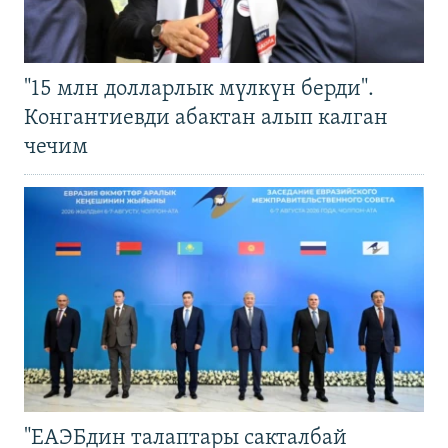
"15 млн долларлык мүлкүн берди".
Конгантиевди абактан алып калган
чечим
"ЕАЭБдин талаптары сакталбай