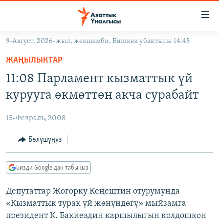
Линктер
Мазмунга
өтүңүз
9-Август, 2026-жыл, жекшемби, Бишкек убактысы 14:45
Навигацияга
ЖАҢЫЛЫКТАР
өтүңүз
ЖАҢЫЛЫКТАР
КЫРГЫЗСТАН
Издөөгө
11:08 Парламент кызматтык үй
салыңыз
ДҮЙНӨ
КЫРГЫЗСТАН
курууга өкмөттөн акча сурабайт
УКРАИНА
САЯСАТ
ДҮЙНӨ
15-Февраль, 2008
АТАЙЫН ИЛИКТӨӨ
ЭКОНОМИКА
БОРБОР АЗИЯ
ТВ ПРОГРАММАЛАР
Бөлүшүңүз
МАДАНИЯТ
ПОДКАСТ
БҮГҮН АЗАТТЫКТА
Бизди Google'дан табыңыз
ӨЗГӨЧӨ ПИКИР
ЭКСПЕРТТЕР ТАЛДАЙТ
Депутаттар Жогорку Кеңештин отурумунда
БИЗ ЖАНА ДҮЙНӨ
Русский
«Кызматтык турак үй жөнүндөгү» мыйзамга
ДАНИСТЕ
президент К. Бакиевдин каршылыгын колдошкон