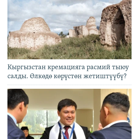
Кыргызстан кремацияга расмий тыюу
салды. Өлкөдө көрүстөн жетиштүүбү?