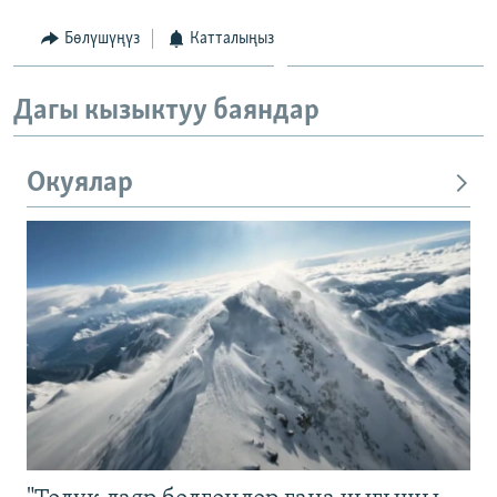
Бөлүшүңүз
Катталыңыз
Дагы кызыктуу баяндар
Окуялар