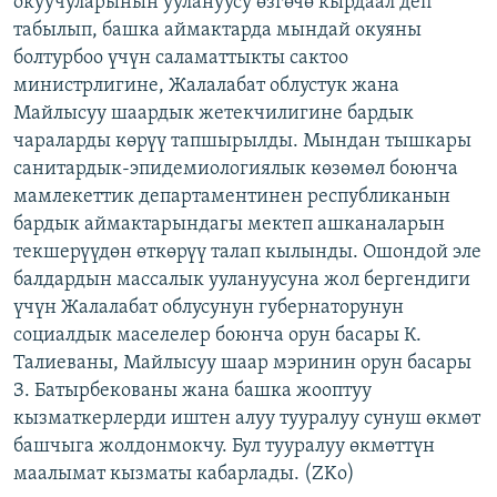
окуучуларынын уулануусу өзгөчө кырдаал деп
ОНЛАЙН ШЕРИНЕ
ЭЖЕ-СИҢДИЛЕР
табылып, башка аймактарда мындай окуяны
болтурбоо үчүн саламаттыкты сактоо
АЗАТТЫК+
министрлигине, Жалалабат облустук жана
ЫҢГАЙСЫЗ СУРООЛОР
Майлысуу шаардык жетекчилигине бардык
чараларды көрүү тапшырылды. Мындан тышкары
санитардык-эпидемиологиялык көзөмөл боюнча
ЭЕ/АРнун бардык сайттары
мамлекеттик департаментинен республиканын
бардык аймактарындагы мектеп ашканаларын
текшерүүдөн өткөрүү талап кылынды. Ошондой эле
балдардын массалык уулануусуна жол бергендиги
үчүн Жалалабат облусунун губернаторунун
социалдык маселелер боюнча орун басары К.
Талиеваны, Майлысуу шаар мэринин орун басары
З. Батырбекованы жана башка жооптуу
кызматкерлерди иштен алуу тууралуу сунуш өкмөт
башчыга жолдонмокчу. Бул тууралуу өкмөттүн
маалымат кызматы кабарлады. (ZKo)