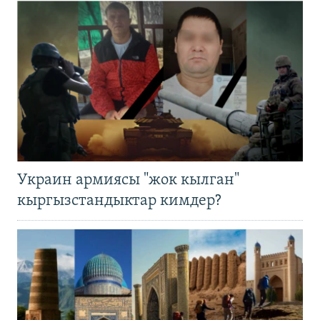
Украин армиясы "жок кылган"
кыргызстандыктар кимдер?