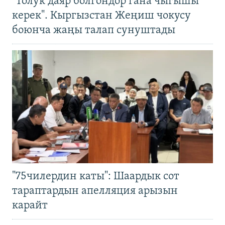
"Толук даяр болгондор гана чыгышы
керек". Кыргызстан Жеңиш чокусу
боюнча жаңы талап сунуштады
"75чилердин каты": Шаардык сот
тараптардын апелляция арызын
карайт