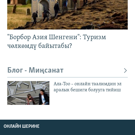
"Борбор Азия Шенгени": Туризм
чөлкөмдү байытабы?
Блог - Миңсанат
Ала-Тоо – онлайн таалимдин эл
аралык бешиги болууга тийиш
ОНЛАЙН ШЕРИНЕ