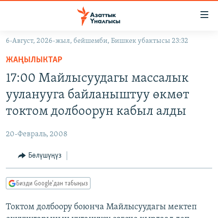
Линктер
Мазмунга
өтүңүз
6-Август, 2026-жыл, бейшемби, Бишкек убактысы 23:32
Навигацияга
ЖАҢЫЛЫКТАР
өтүңүз
ЖАҢЫЛЫКТАР
КЫРГЫЗСТАН
Издөөгө
17:00 Майлысуудагы массалык
салыңыз
ДҮЙНӨ
КЫРГЫЗСТАН
ууланууга байланыштуу өкмөт
УКРАИНА
САЯСАТ
ДҮЙНӨ
токтом долбоорун кабыл алды
АТАЙЫН ИЛИКТӨӨ
ЭКОНОМИКА
БОРБОР АЗИЯ
20-Февраль, 2008
ТВ ПРОГРАММАЛАР
МАДАНИЯТ
Бөлүшүңүз
ПОДКАСТ
БҮГҮН АЗАТТЫКТА
ӨЗГӨЧӨ ПИКИР
ЭКСПЕРТТЕР ТАЛДАЙТ
Бизди Google'дан табыңыз
БИЗ ЖАНА ДҮЙНӨ
Русский
Токтом долбоору боюнча Майлысуудагы мектеп
ДАНИСТЕ