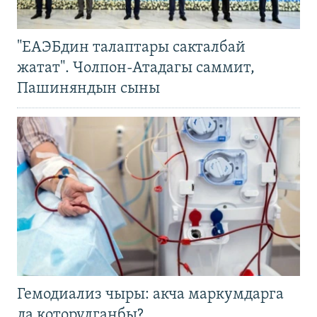
"ЕАЭБдин талаптары сакталбай
жатат". Чолпон-Атадагы саммит,
Пашиняндын сыны
Гемодиализ чыры: акча маркумдарга
да которулганбы?