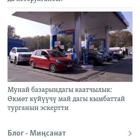
Мунай базарындагы каатчылык:
Өкмөт күйүүчү май дагы кымбаттай
турганын эскертти
Блог - Миңсанат