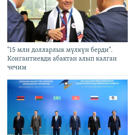
"15 млн долларлык мүлкүн берди".
Конгантиевди абактан алып калган
чечим