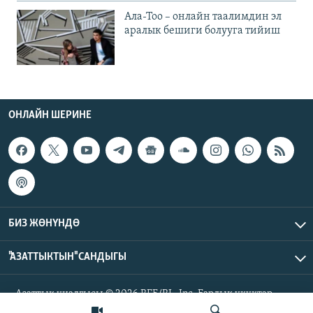
Ала-Тоо – онлайн таалимдин эл
аралык бешиги болууга тийиш
ОНЛАЙН ШЕРИНЕ
БИЗ ЖӨНҮНДӨ
"АЗАТТЫКТЫН" САНДЫГЫ
Азаттык үналгысы © 2026 RFE/RL, Inc. Бардык укуктар
корголгон.