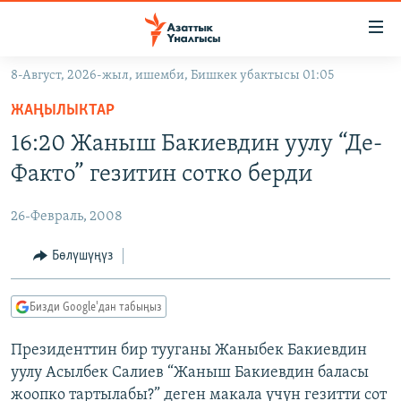
Линктер
Мазмунга
өтүңүз
8-Август, 2026-жыл, ишемби, Бишкек убактысы 01:05
Навигацияга
ЖАҢЫЛЫКТАР
өтүңүз
ЖАҢЫЛЫКТАР
КЫРГЫЗСТАН
Издөөгө
16:20 Жаныш Бакиевдин уулу “Де-
салыңыз
ДҮЙНӨ
КЫРГЫЗСТАН
Факто” гезитин сотко берди
УКРАИНА
САЯСАТ
ДҮЙНӨ
26-Февраль, 2008
АТАЙЫН ИЛИКТӨӨ
ЭКОНОМИКА
БОРБОР АЗИЯ
ТВ ПРОГРАММАЛАР
Бөлүшүңүз
МАДАНИЯТ
ПОДКАСТ
БҮГҮН АЗАТТЫКТА
Бизди Google'дан табыңыз
ӨЗГӨЧӨ ПИКИР
ЭКСПЕРТТЕР ТАЛДАЙТ
Президенттин бир тууганы Жаныбек Бакиевдин
БИЗ ЖАНА ДҮЙНӨ
Русский
уулу Асылбек Салиев “Жаныш Бакиевдин баласы
ДАНИСТЕ
жоопко тартылабы?” деген макала үчүн гезитти сот