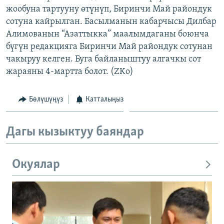
жообуна тартууну өтүнүп, Биринчи Май райондук
ОНЛАЙН ШЕРИНЕ
ЭЖЕ-СИҢДИЛЕР
сотуна кайрылган. Басылманын кабарчысы Дилбар
АЗАТТЫК+
Алимованын “Азаттыкка” маалымдаганы боюнча
ЫҢГАЙСЫЗ СУРООЛОР
бүгүн редакцияга Биринчи Май райондук сотунан
чакыруу келген. Буга байланыштуу алгачкы сот
жараяны 4-мартта болот. (ZKo)
ЭЕ/АРнун бардык сайттары
Бөлүшүңүз
Катталыңыз
Дагы кызыктуу баяндар
Окуялар