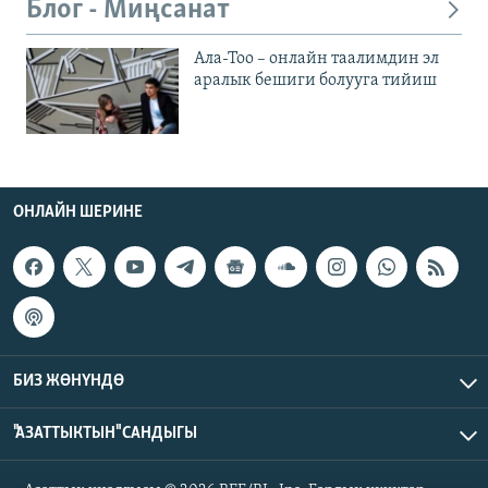
Блог - Миңсанат
Ала-Тоо – онлайн таалимдин эл
аралык бешиги болууга тийиш
ОНЛАЙН ШЕРИНЕ
БИЗ ЖӨНҮНДӨ
"АЗАТТЫКТЫН" САНДЫГЫ