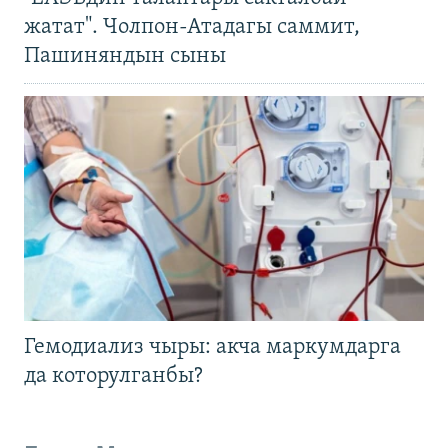
жатат". Чолпон-Атадагы саммит,
Пашиняндын сыны
Гемодиализ чыры: акча маркумдарга
да которулганбы?