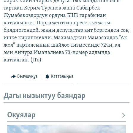
бирок кийинчирээк депутаттык мандаттан баш
ОНЛАЙН ШЕРИНЕ
ЭЖЕ-СИҢДИЛЕР
тарткан Керим Турапов жана Сабырбек
Жумабековдордун ордуна БШК тарабынан
АЗАТТЫК+
катталышты. Парламенттин пресс кызматы
ЫҢГАЙСЫЗ СУРООЛОР
билдиргендей, жаңы депутаттар ант бергенден соң
ишке киришмекчи. Махамаджан Мамасаидов “Ак
жол” партиясынын шайлоо тизмесинде 72чи, ал
ЭЕ/АРнун бардык сайттары
эми Айнура Иманалиева 73-номер алдында
катталган. (JTo)
Бөлүшүңүз
Катталыңыз
Дагы кызыктуу баяндар
Окуялар