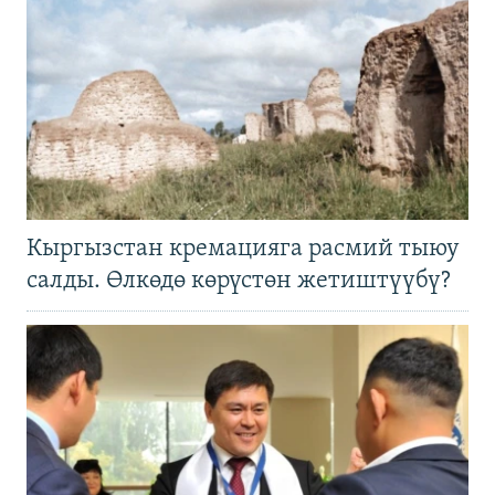
Кыргызстан кремацияга расмий тыюу
салды. Өлкөдө көрүстөн жетиштүүбү?