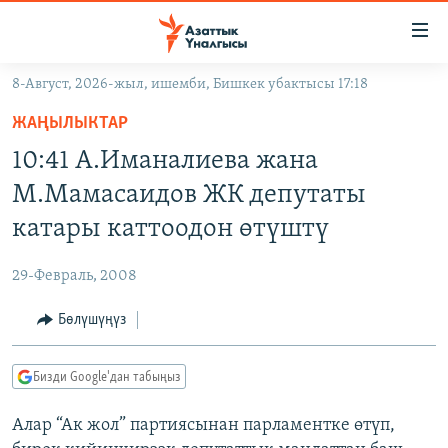
Линктер
Мазмунга
өтүңүз
8-Август, 2026-жыл, ишемби, Бишкек убактысы 17:18
Навигацияга
ЖАҢЫЛЫКТАР
өтүңүз
ЖАҢЫЛЫКТАР
КЫРГЫЗСТАН
Издөөгө
10:41 А.Иманалиева жана
салыңыз
ДҮЙНӨ
КЫРГЫЗСТАН
М.Мамасаидов ЖК депутаты
УКРАИНА
САЯСАТ
ДҮЙНӨ
катары каттоодон өтүштү
АТАЙЫН ИЛИКТӨӨ
ЭКОНОМИКА
БОРБОР АЗИЯ
29-Февраль, 2008
ТВ ПРОГРАММАЛАР
МАДАНИЯТ
Бөлүшүңүз
ПОДКАСТ
БҮГҮН АЗАТТЫКТА
ӨЗГӨЧӨ ПИКИР
ЭКСПЕРТТЕР ТАЛДАЙТ
Бизди Google'дан табыңыз
БИЗ ЖАНА ДҮЙНӨ
Русский
Алар “Ак жол” партиясынан парламентке өтүп,
ДАНИСТЕ