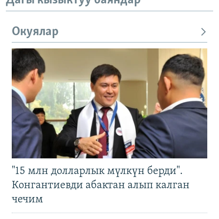
Дагы кызыктуу баяндар
Окуялар
"15 млн долларлык мүлкүн берди".
Конгантиевди абактан алып калган
чечим