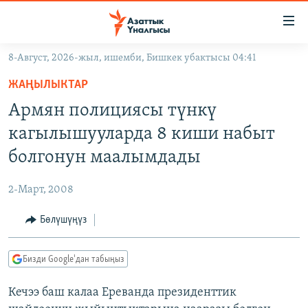
Линктер
Мазмунга
өтүңүз
8-Август, 2026-жыл, ишемби, Бишкек убактысы 04:41
Навигацияга
ЖАҢЫЛЫКТАР
өтүңүз
ЖАҢЫЛЫКТАР
КЫРГЫЗСТАН
Издөөгө
Армян полициясы түнкү
салыңыз
ДҮЙНӨ
КЫРГЫЗСТАН
кагылышууларда 8 киши набыт
УКРАИНА
САЯСАТ
ДҮЙНӨ
болгонун маалымдады
АТАЙЫН ИЛИКТӨӨ
ЭКОНОМИКА
БОРБОР АЗИЯ
2-Март, 2008
ТВ ПРОГРАММАЛАР
МАДАНИЯТ
Бөлүшүңүз
ПОДКАСТ
БҮГҮН АЗАТТЫКТА
ӨЗГӨЧӨ ПИКИР
ЭКСПЕРТТЕР ТАЛДАЙТ
Бизди Google'дан табыңыз
БИЗ ЖАНА ДҮЙНӨ
Русский
Кечээ баш калаа Ереванда президенттик
ДАНИСТЕ