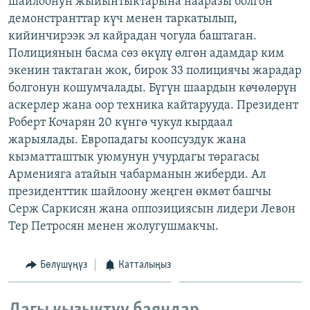
шайлоонун жыйынтыктарына нааразы болгон
ОНЛАЙН ШЕРИНЕ
ЭЖЕ-СИҢДИЛЕР
демонстранттар күч менен таркатылып,
кийинчирээк эл кайрадан чогула баштаган.
АЗАТТЫК+
Полициянын басма сөз өкүлү өлгөн адамдар ким
ЫҢГАЙСЫЗ СУРООЛОР
экенин тактаган жок, бирок 33 полициячы жарадар
болгонун кошумчалады. Бүгүн шаардын көчөлөрүн
аскерлер жана оор техника кайтарууда. Президент
ЭЕ/АРнун бардык сайттары
Роберт Кочарян 20 күнгө чукул кырдаал
жарыялады. Европадагы коопсуздук жана
кызматташтык уюмунун учурдагы төрагасы
Арменияга атайын чабарманын жиберди. Ал
президенттик шайлоону жеңген өкмөт башчы
Серж Саркисян жана оппозициясын лидери Левон
Тер Петросян менен жолугушмакчы.
Бөлүшүңүз
Катталыңыз