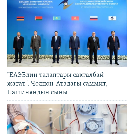
"ЕАЭБдин талаптары сакталбай
жатат". Чолпон-Атадагы саммит,
Пашиняндын сыны