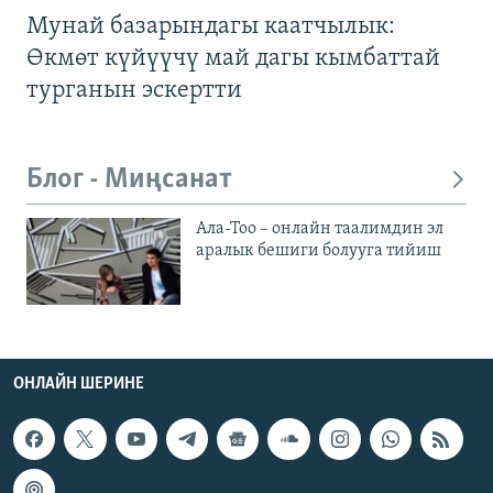
Мунай базарындагы каатчылык:
Өкмөт күйүүчү май дагы кымбаттай
турганын эскертти
Блог - Миңсанат
Ала-Тоо – онлайн таалимдин эл
аралык бешиги болууга тийиш
ОНЛАЙН ШЕРИНЕ