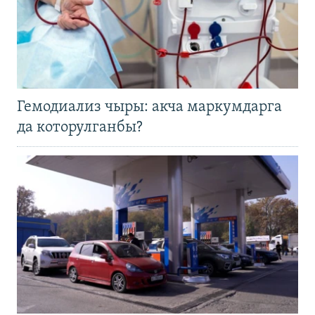
Гемодиализ чыры: акча маркумдарга
да которулганбы?