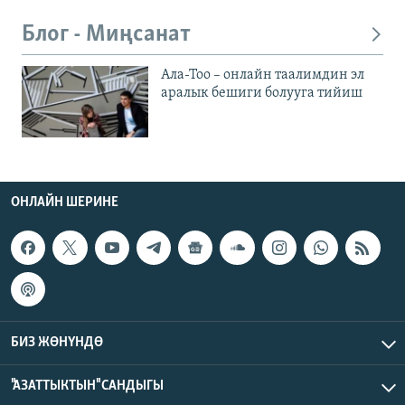
Блог - Миңсанат
Ала-Тоо – онлайн таалимдин эл
аралык бешиги болууга тийиш
ОНЛАЙН ШЕРИНЕ
БИЗ ЖӨНҮНДӨ
"АЗАТТЫКТЫН" САНДЫГЫ