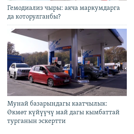
Гемодиализ чыры: акча маркумдарга
да которулганбы?
Мунай базарындагы каатчылык:
Өкмөт күйүүчү май дагы кымбаттай
турганын эскертти