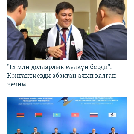
"15 млн долларлык мүлкүн берди".
Конгантиевди абактан алып калган
чечим