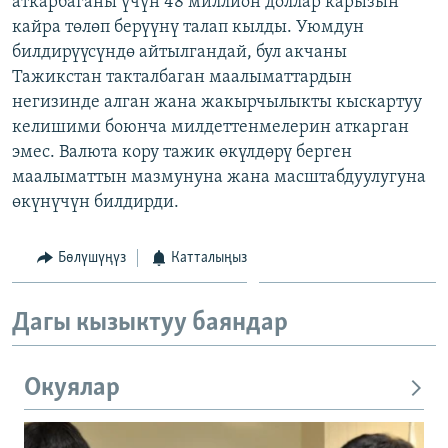
аткарбаганы үчүн 48 миллион доллар карызын
ОНЛАЙН ШЕРИНЕ
ЭЖЕ-СИҢДИЛЕР
кайра төлөп берүүнү талап кылды. Уюмдун
билдирүүсүндө айтылгандай, бул акчаны
АЗАТТЫК+
Тажикстан такталбаган маалыматтардын
ЫҢГАЙСЫЗ СУРООЛОР
негизинде алган жана жакырчылыкты кыскартуу
келишими боюнча милдеттенмелерин аткарган
эмес. Валюта кору тажик өкүлдөрү берген
ЭЕ/АРнун бардык сайттары
маалыматтын мазмунуна жана масштабдуулугуна
өкүнүчүн билдирди.
Бөлүшүңүз
Катталыңыз
Дагы кызыктуу баяндар
Окуялар