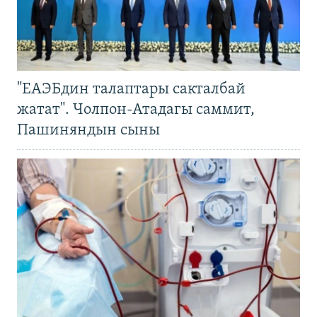
"ЕАЭБдин талаптары сакталбай
жатат". Чолпон-Атадагы саммит,
Пашиняндын сыны