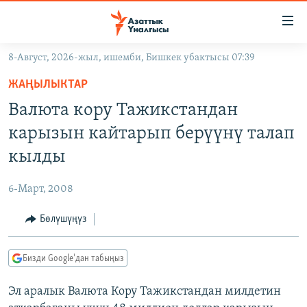
Линктер
Мазмунга
өтүңүз
8-Август, 2026-жыл, ишемби, Бишкек убактысы 07:39
Навигацияга
ЖАҢЫЛЫКТАР
өтүңүз
ЖАҢЫЛЫКТАР
КЫРГЫЗСТАН
Издөөгө
Валюта кору Тажикстандан
салыңыз
ДҮЙНӨ
КЫРГЫЗСТАН
карызын кайтарып берүүнү талап
УКРАИНА
САЯСАТ
ДҮЙНӨ
кылды
АТАЙЫН ИЛИКТӨӨ
ЭКОНОМИКА
БОРБОР АЗИЯ
6-Март, 2008
ТВ ПРОГРАММАЛАР
МАДАНИЯТ
Бөлүшүңүз
ПОДКАСТ
БҮГҮН АЗАТТЫКТА
ӨЗГӨЧӨ ПИКИР
ЭКСПЕРТТЕР ТАЛДАЙТ
Бизди Google'дан табыңыз
БИЗ ЖАНА ДҮЙНӨ
Русский
Эл аралык Валюта Кору Тажикстандан милдетин
ДАНИСТЕ