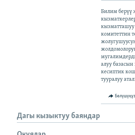
ЭЖЕ-СИҢДИЛЕР
Билим берүү 
АЗАТТЫК+
кызматкерле
ЫҢГАЙСЫЗ СУРООЛОР
кызматташуу 
комитеттин т
жолугушуусун
жолдомолорун
мугалимдерди
алуу базасын
кесиптик кош
тууралуу ата
Бөлүшүңү
Дагы кызыктуу баяндар
Окуялар