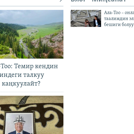
Ала-Тоо – онл
таалимдин эл
бешиги болуу
Тоо: Темир кендин
гиндеги талкуу
 каңкуулайт?