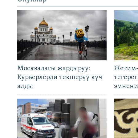
Москвадагы жардыруу:
Жетим-
Курьерлерди текшерүү күч
тегере
алды
эмнени