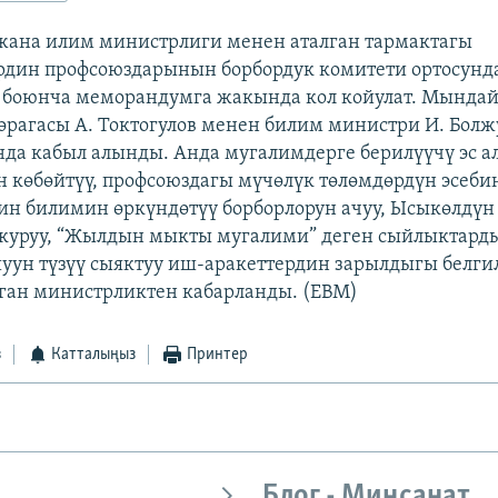
жана илим министрлиги менен аталган тармактагы
рдин профсоюздарынын борбордук комитети ортосунд
боюнча меморандумга жакында кол койулат. Мындай
өрагасы А. Токтогулов менен билим министри И. Бол
да кабыл алынды. Анда мугалимдерге берилүүчү эс а
 көбөйтүү, профсоюздагы мүчөлүк төлөмдөрдүн эсеби
н билимин өркүндөтүү борборлорун ачуу, Ысыкөлдүн 
 куруу, “Жылдын мыкты мугалими” деген сыйлыктарды
уун түзүү сыяктуу иш-аракеттердин зарылдыгы белгил
лган министрликтен кабарланды. (EBM)
з
Катталыңыз
Принтер
Блог - Миңсанат