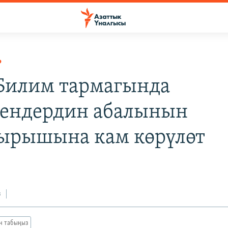
Р
 Билим тармагында
ендердин абалынын
рышына кам көрүлөт
з
ан табыңыз