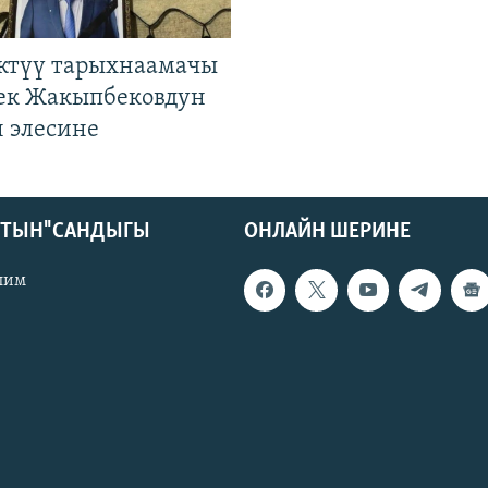
ктүү тарыхнаамачы
к Жакыпбековдун
 элесине
КТЫН" САНДЫГЫ
ОНЛАЙН ШЕРИНЕ
лим