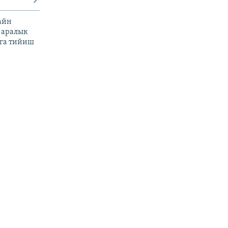
айн
 аралык
га тийиш