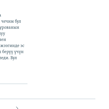
а
 чечим бул
журованын
луу
нен
жээгинде эс
 берүү үчүн
еди. Бул