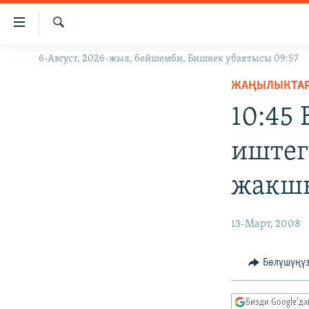
Линктер
Мазмунга
өтүңүз
Издөө
6-Август, 2026-жыл, бейшемби, Бишкек убактысы 09:57
ЖАҢЫЛЫКТАР
Навигацияга
өтүңүз
ЖАҢЫЛЫКТА
КЫРГЫЗСТАН
Издөөгө
10:45
ДҮЙНӨ
КЫРГЫЗСТАН
салыңыз
УКРАИНА
САЯСАТ
ДҮЙНӨ
иштег
АТАЙЫН ИЛИКТӨӨ
ЭКОНОМИКА
БОРБОР АЗИЯ
жакшы
ТВ ПРОГРАММАЛАР
МАДАНИЯТ
ПОДКАСТ
БҮГҮН АЗАТТЫКТА
13-Март, 2008
ӨЗГӨЧӨ ПИКИР
ЭКСПЕРТТЕР ТАЛДАЙТ
БИЗ ЖАНА ДҮЙНӨ
Бөлүшүңү
ДАНИСТЕ
Бизди Google'д