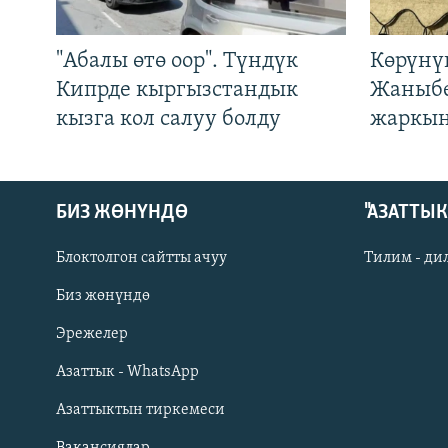
"Абалы өтө оор". Түндүк
Көрүнү
Кипрде кыргызстандык
Жаныбе
кызга кол салуу болду
жаркын
БИЗ ЖӨНҮНДӨ
"АЗАТТЫ
Блоктолгон сайтты ачуу
Тилим - ди
Биз жөнүндө
Русский
Эрежелер
Азаттык - WhatsApp
ОНЛАЙН ШЕРИНЕ
Азаттыктын тиркемеси