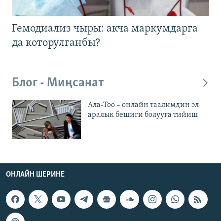
Гемодиализ чыры: акча маркумдарга
да которулганбы?
Блог - Миңсанат
Ала-Тоо – онлайн таалимдин эл
аралык бешиги болууга тийиш
ОНЛАЙН ШЕРИНЕ