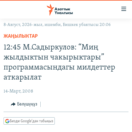
Линктер
Мазмунга
өтүңүз
8-Август, 2026-жыл, ишемби, Бишкек убактысы 20:06
Навигацияга
ЖАҢЫЛЫКТАР
өтүңүз
ЖАҢЫЛЫКТАР
КЫРГЫЗСТАН
Издөөгө
12:45 М.Садыркулов: “Миң
салыңыз
ДҮЙНӨ
КЫРГЫЗСТАН
жылдыктын чакырыктары”
УКРАИНА
САЯСАТ
ДҮЙНӨ
программасындагы милдеттер
АТАЙЫН ИЛИКТӨӨ
ЭКОНОМИКА
БОРБОР АЗИЯ
аткарылат
ТВ ПРОГРАММАЛАР
МАДАНИЯТ
14-Март, 2008
ПОДКАСТ
БҮГҮН АЗАТТЫКТА
Бөлүшүңүз
ӨЗГӨЧӨ ПИКИР
ЭКСПЕРТТЕР ТАЛДАЙТ
БИЗ ЖАНА ДҮЙНӨ
Русский
Бизди Google'дан табыңыз
ДАНИСТЕ