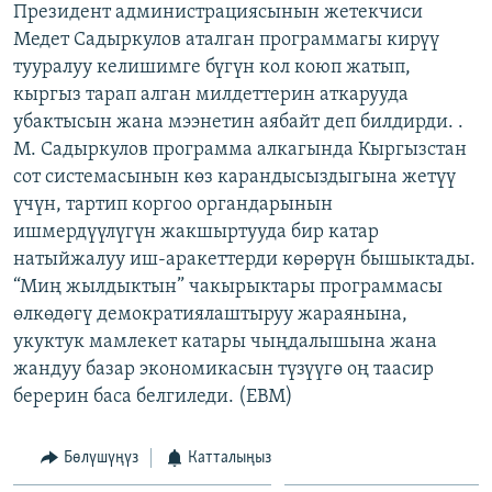
Президент администрациясынын жетекчиси
ОНЛАЙН ШЕРИНЕ
ЭЖЕ-СИҢДИЛЕР
Медет Садыркулов аталган программагы кирүү
АЗАТТЫК+
тууралуу келишимге бүгүн кол коюп жатып,
кыргыз тарап алган милдеттерин аткарууда
ЫҢГАЙСЫЗ СУРООЛОР
убактысын жана мээнетин аябайт деп билдирди. .
М. Садыркулов программа алкагында Кыргызстан
ЭЕ/АРнун бардык сайттары
сот системасынын көз карандысыздыгына жетүү
үчүн, тартип коргоо органдарынын
ишмердүүлүгүн жакшыртууда бир катар
натыйжалуу иш-аракеттерди көрөрүн бышыктады.
“Миң жылдыктын” чакырыктары программасы
өлкөдөгү демократиялаштыруу жараянына,
укуктук мамлекет катары чыңдалышына жана
жандуу базар экономикасын түзүүгө оң таасир
берерин баса белгиледи. (EBM)
Бөлүшүңүз
Катталыңыз