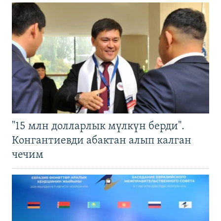
"15 млн долларлык мүлкүн берди".
Конгантиевди абактан алып калган
чечим