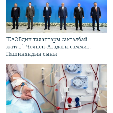
"ЕАЭБдин талаптары сакталбай
жатат". Чолпон-Атадагы саммит,
Пашиняндын сыны