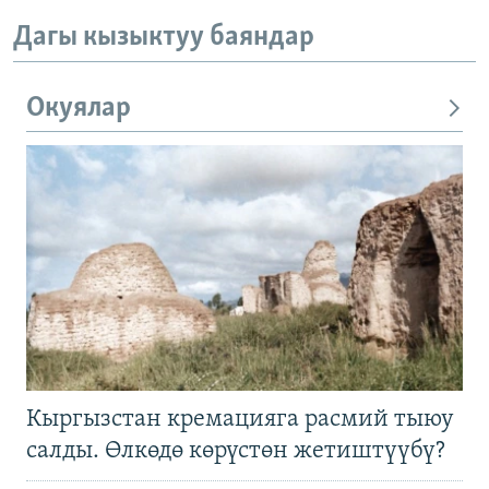
Дагы кызыктуу баяндар
Окуялар
Кыргызстан кремацияга расмий тыюу
салды. Өлкөдө көрүстөн жетиштүүбү?